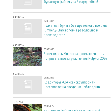
бумажную фабрику за 3 млрд рублей
04.08.2026
04.08.2026
Туалетная бумага без древесного волокна:
Kimberly-Clark готовит революцию в
производстве
03.08.2026
03.08.2026
Заместитель Министра промышленности
поприветствовал участников PulpFor 2026
03.08.2026
03.08.2026
Кредиторы «Соликамскбумпрома»
настаивают на введении наблюдения
31.07.2026
31.07.2026
Картонная фабрика в Нижегородской