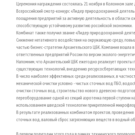
Церемония награждения состоялась 21 ноября в Колонном зале 
Всероссийский смотр-конкурс «Лидер природоохранной деятельн
поощрения предприятий за активную деятельность в области о
способствующую устойчивому развитию российской экономики.
Комбинат также получил звание «Лидер природоохранной деятел
Снижение негативного воздействия на окружающую среду, повы
частью бизнес-стратегии Архангельского ЦБК. Компания вошла 
ответственных предприятий России по версии эколого-энергети
Напомним, что Архангельский ЦБК ежегодно реализует проекты 
существующих технологий, внедрению ресурсосберегающих тех
В число наиболее эффективных среди реализованных, в частнос
механической очистки условно - чистых сточных вод ПБО, водо
очистки сточных вод, строительство нового древесно-подготов
переоборудование одной из секций аэротенка первой ступени н
использованием шведской технологии прикрепленной микрофло
В результате реализованных комбинатом проектов, проведения
сточных вод, валовый сброс загрязняющих веществ в водный объ
В первом полугодии этого года в рамках технического перевоо