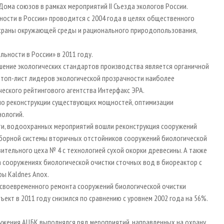
Дома союзов в рамках мероприятий II Съезда экологов России.
ости в России» проводится с 2004 года в целях общественного
храны окружающей среды и рационального природопользования,
ьности в России» в 2011 году.
шение экологических стандартов производства является органичной
в топ-лист лидеров экологической прозрачности наиболее
ческого рейтингового агентства Интерфакс ЭРА.
по реконструкции существующих мощностей, оптимизации
нологий.
ти, водоохранных мероприятий вошли реконструкция сооружений
сборной системы вторичных отстойников сооружений биологической
ительного цеха № 4 с технологией сухой окорки древесины. А также
а сооружениях биологической очистки сточных вод в биореактор с
ры Kaldnes Anox.
 своевременного ремонта сооружений биологической очистки
ект в 2011 году снизился по сравнению с уровнем 2002 года на 56%.
ружения АЦБК выполнялся ряд мероприятий, направленных на охрану