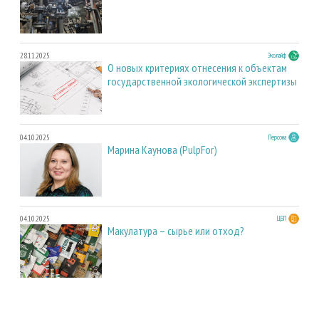
28.11.2025
Эколайф
О новых критериях отнесения к объектам
государственной экологической экспертизы
04.10.2025
Персона
Марина Каунова (PulpFor)
04.10.2025
ЦБП
Макулатура – сырье или отход?