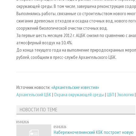
окружающей среды. В том числе, завершена реконструкция содор
Выполнялись работы, связанные со строительством нового мно
сжигания древесных отходов и осадка сточных вод, нового по
сооружений биологической очистки сточных вод.
За первые шесть месяцев 2012 г. АЦБК снизил по сравнению с а
атмосферный воздух на 10,4%.
До конца текущего года на выполнение природоохранных меропр
рублей, сообщили в пресс-службе Архангельского ЦБК.
Источник новости:
«Архангельские известия»
Архангельский ЦБК
|
Охрана окружающей среды
|
ЦБП
|
Экология
НОВОСТИ ПО ТЕМЕ
05.08.2026
05.08.2026
Набережночелнинский КБК построит новую