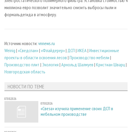
электростатического полимерного фильтра. Установка стоимостью 4
миллиона евро позволит значительно снизить выбросы пыли и
формальдегида в атмосферу.
Источник новости:
vnnews.ru
Weinig
|
«Сведспан»
|
«Флайдерер»
|
ДСП
|
ИКЕА
|
Инвестиционные
проекты в области освоения лесов
|
Производство мебели
|
Производство плит
|
Экология
|
Арнольд Шалмуев
|
Кристиан Шварц
|
Новгородская область
НОВОСТИ ПО ТЕМЕ
07.08.2026
07.08.2026
«Свеза» изучила применение своих ДСП в
мебельном производстве