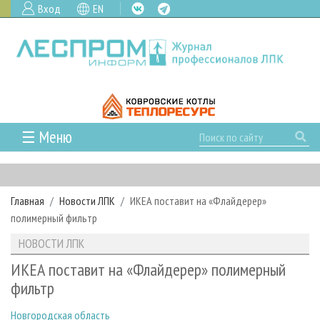
Вход
EN
☰ Меню
ГЛАВНАЯ
РУБРИКИ И ТЕМЫ
Главная
Новости ЛПК
ИКЕА поставит на «Флайдерер»
РУБРИКИ ЖУРНАЛА
НОВОСТИ
полимерный фильтр
ЛЕСНОЕ ХОЗЯЙСТВО
КАЛЕНДАРЬ СОБЫТИЙ
ПРОЕКТЫ ЛПИ
НОВОСТИ ЛПК
ЛЕСОЗАГОТОВКА
НОВОСТИ ЛПК
АНАЛИТИКА
АРХИВ
ИКЕА поставит на «Флайдерер» полимерный
ЛЕСОПИЛЕНИЕ
НОВОСТИ ЖУРНАЛА
ПРЕДПРИЯТИЯ ЛПК
АРХИВ ЖУРНАЛОВ
фильтр
О ЖУРНАЛЕ
ДЕРЕВООБРАБОТКА
НОВОСТИ КОМПАНИЙ
ЛЕСНЫЕ РЕГИОНЫ РОССИИ
СТАТЬИ
ПОДПИСКА
РЕКЛАМОДАТЕЛЯМ
Новгородская область