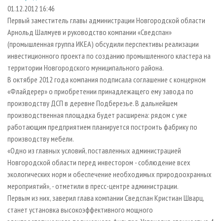
СУШКА ДРЕВЕСИНЫ
ПЕРСОНЫ
КОНТАКТЫ
РЕКЛАМА
01.12.2012 16:46
Первый заместитель главы администрации Новгородской области
ПРОИЗВОДСТВО ДРЕВЕСНЫХ ПЛИТ
МОБИЛЬНЫЕ ВЫСТАВКИ
РЕКЛАМА НА САЙТЕ
Арнольд Шалмуев и руководство компании «Сведспан»
ДЕРЕВЯННОЕ ДОМОСТРОЕНИЕ
ОФИЦИАЛЬНЫЕ ДЕЛЕГАЦИИ
(промышленная группа ИКЕА) обсудили перспективы реализации
ПРОИЗВОДСТВО МЕБЕЛИ
инвестиционного проекта по созданию промышленного кластера на
ПРИОРИТЕТНЫЕ ИНВЕСТПРОЕКТЫ
территории Новгородского муниципального района.
БИОЭНЕРГЕТИКА
RUSSIAN FORESTRY REVIEW
В октябре 2012 года компания подписала соглашение с концерном
ЦБП
ГАЗЕТА ЛЕСПРОМФОРУМ
«Флайдерер» о приобретении принадлежащего ему завода по
производству ДСП в деревне Подберезье. В дальнейшем
ИНСТРУМЕНТ И МАТЕРИАЛЫ
БИБЛИОТЕКА СПЕЦИАЛИСТА
производственная площадка будет расширена: рядом с уже
работающим предприятием планируется построить фабрику по
производству мебели.
«Одно из главных условий, поставленных администрацией
Новгородской области перед инвестором - соблюдение всех
экологических норм и обеспечение необходимых природоохранных
мероприятий», - отметили в пресс-центре администрации.
Первым из них, заверил глава компании Сведспан Кристиан Шварц,
станет установка высокоэффективного мощного