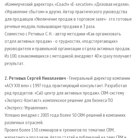
«Коммерческий директор», «Coach» «E-xecutive», «Деловая неделя»,
«Управление сбытом» и других. Автор практического руководства
для продавцов «Увеличение продаж в торговом зале»- это готовые
речевые модули, повышающие продажи в 3 раза.
Совместно с Ретивых С. Н. - автор методики «Как организовать
отдел активных продаж» - о трудностях, «подстерегающих»
руководителя и правильной организации отдела активных продаж.
Из 100, ознакомившихся с методикой, внедряют 40 и сразу получают
результат.
2. Ретивых Сергей Николаевич
- Генеральный директор компании
«АСУ XXI век» с 1997 года, практикующий консультант. Разработал
ряд продуктов: «Call-центр для активных продаж», CRM-систему
«Экспресс-Контакт», комплексное решение для бизнеса ПО
«Экспресс-Управление».
Успешно внедрил с 2003 года более 50 CRM-решений в компаниях
различных отраслей.
Провел более 150 семинаров и тренингов по тематике CRM,
маркетингу и продажам. Автор статей и публикаций на тему CRM и