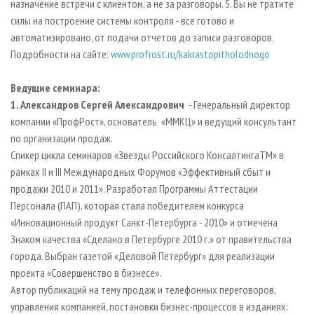
назначение встречи с клиентом, а не за разговоры. 5. Вы не тратите
силы на построение системы контроля - все готово и
автоматизировано, от подачи отчетов до записи разговоров.
Подробности на сайте:
www.profrost.ru/kakrastopitholodnogo
Ведущие семинара:
1. Александров Сергей Александрович
- Генеральный директор
компании «ПрофРост», основатель «ММКЦ» и ведущий консультант
по организации продаж.
Спикер цикла семинаров «Звезды Российского КонсалтингаTM» в
рамках II и III Международных Форумов «Эффективный сбыт и
продажи 2010 и 2011». Разработал Программы Аттестации
Персонала (ПАП), которая стала победителем конкурса
«Инновационный продукт Санкт-Петербурга - 2010» и отмечена
Знаком качества «Сделано в Петербурге 2010 г.» от правительства
города. Выбран газетой «Деловой Петербург» для реализации
проекта «Совершенство в бизнесе».
Автор публикаций на тему продаж и телефонных переговоров,
управления компанией, постановки бизнес-процессов в изданиях: