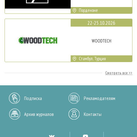
Порденоне
22-25.10.2026
WOODTECH
Стамбул, Турция
Смотреть все
Подписка
Рекламодателям
Архив журналов
Контакты