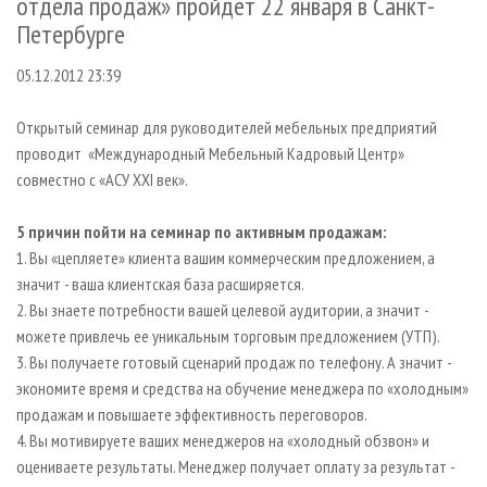
отдела продаж» пройдет 22 января в Санкт-
СУШКА ДРЕВЕСИНЫ
ПЕРСОНЫ
КОНТАКТЫ
РЕКЛАМА
Петербурге
ПРОИЗВОДСТВО ДРЕВЕСНЫХ ПЛИТ
МОБИЛЬНЫЕ ВЫСТАВКИ
РЕКЛАМА НА САЙТЕ
05.12.2012 23:39
ДЕРЕВЯННОЕ ДОМОСТРОЕНИЕ
ОФИЦИАЛЬНЫЕ ДЕЛЕГАЦИИ
ПРОИЗВОДСТВО МЕБЕЛИ
ПРИОРИТЕТНЫЕ ИНВЕСТПРОЕКТЫ
Открытый семинар для руководителей мебельных предприятий
проводит «Международный Мебельный Кадровый Центр»
БИОЭНЕРГЕТИКА
RUSSIAN FORESTRY REVIEW
совместно с «АСУ XXI век».
ЦБП
ГАЗЕТА ЛЕСПРОМФОРУМ
ИНСТРУМЕНТ И МАТЕРИАЛЫ
5 причин пойти на семинар по активным продажам:
БИБЛИОТЕКА СПЕЦИАЛИСТА
1. Вы «цепляете» клиента вашим коммерческим предложением, а
значит - ваша клиентская база расширяется.
2. Вы знаете потребности вашей целевой аудитории, а значит -
можете привлечь ее уникальным торговым предложением (УТП).
3. Вы получаете готовый сценарий продаж по телефону. А значит -
экономите время и средства на обучение менеджера по «холодным»
продажам и повышаете эффективность переговоров.
4. Вы мотивируете ваших менеджеров на «холодный обзвон» и
оцениваете результаты. Менеджер получает оплату за результат -