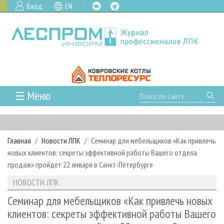
Вход
EN
☰ Меню
ГЛАВНАЯ
РУБРИКИ И ТЕМЫ
Главная
Новости ЛПК
Семинар для мебельщиков «Как привлечь
РУБРИКИ ЖУРНАЛА
НОВОСТИ
новых клиентов: секреты эффективной работы Вашего отдела
ЛЕСНОЕ ХОЗЯЙСТВО
КАЛЕНДАРЬ СОБЫТИЙ
продаж» пройдет 22 января в Санкт-Петербурге
ПРОЕКТЫ ЛПИ
ЛЕСОЗАГОТОВКА
НОВОСТИ ЛПК
АНАЛИТИКА
НОВОСТИ ЛПК
АРХИВ
ЛЕСОПИЛЕНИЕ
НОВОСТИ ЖУРНАЛА
ПРЕДПРИЯТИЯ ЛПК
АРХИВ ЖУРНАЛОВ
Семинар для мебельщиков «Как привлечь новых
О ЖУРНАЛЕ
клиентов: секреты эффективной работы Вашего
ДЕРЕВООБРАБОТКА
НОВОСТИ КОМПАНИЙ
ЛЕСНЫЕ РЕГИОНЫ РОССИИ
СТАТЬИ
ПОДПИСКА
РЕКЛАМОДАТЕЛЯМ