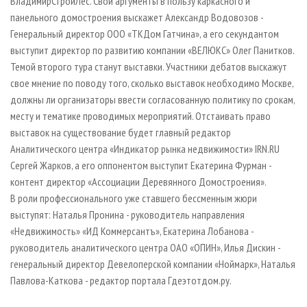
ВладимирСтройЛес. Свои аргументы в пользу каркасного и
панельного домостроения выскажет Александр Водовозов -
Генеральный директор ООО «ТКДом Гатчина», а его секундантом
выступит директор по развитию компании «ВЕЛЮКС» Олег Панитков.
Темой второго тура станут выставки. Участники дебатов выскажут
свое мнение по поводу того, сколько выставок необходимо Москве,
должны ли организаторы ввести согласованную политику по срокам,
месту и тематике проводимых мероприятий. Отстаивать право
выставок на существование будет главный редактор
Аналитического центра «Индикатор рынка недвижимости» IRN.RU
Сергей Жарков, а его оппонентом выступит Екатерина Фурман -
контент директор «Ассоциации Деревянного Домостроения».
В роли профессионального уже ставшего бессменным жюри
выступят: Наталья Пронина - руководитель направления
«Недвижимость» «ИД Коммерсантъ», Екатерина Лобанова -
руководитель аналитического центра ОАО «ОПИН», Илья Дискин -
генеральный директор Девелоперской компании «Ноймарк», Наталья
Павлова-Каткова - редактор портала Гдеэтотдом.ру.