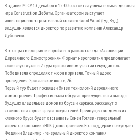
СУШКА ДРЕВЕСИНЫ
ПЕРСОНЫ
КОНТАКТЫ
РЕКЛАМА
В здании МГСУ 13 декабря в 15-00 состоится увлекательная деловая
игра Construction Дебаты. Организатором выступает
ПРОИЗВОДСТВО ДРЕВЕСНЫХ ПЛИТ
МОБИЛЬНЫЕ ВЫСТАВКИ
РЕКЛАМА НА САЙТЕ
инвестиционно-строительный холдинг Good Wood (Гуд Вуд),
ДЕРЕВЯННОЕ ДОМОСТРОЕНИЕ
ОФИЦИАЛЬНЫЕ ДЕЛЕГАЦИИ
ведущим является директор по развитию компании Александр
ПРОИЗВОДСТВО МЕБЕЛИ
Дубовенко.
ПРИОРИТЕТНЫЕ ИНВЕСТПРОЕКТЫ
БИОЭНЕРГЕТИКА
RUSSIAN FORESTRY REVIEW
В этот раз мероприятие пройдет в рамках съезда «Ассоциации
ЦБП
ГАЗЕТА ЛЕСПРОМФОРУМ
Деревянного Домостроения». Формат мероприятия предполагает
словесную дуэль в 2 тура при активном участии секундантов.
ИНСТРУМЕНТ И МАТЕРИАЛЫ
БИБЛИОТЕКА СПЕЦИАЛИСТА
Победителя определяют жюри и зрители. Точный адрес
проведения: Ярославское шоссе, 26.
Первый тур будет посвящен битве технологий деревянного
домостроения. Профессионалы обсудят преимущества и выгоды
будущих владельцев домов из бруса и каркаса, расскажут о
стоимости и спросе среди покупателей. Преимущество домов из
клееного бруса будет отстаивать Семен Гоглев - генеральный
директор компании «НЛК Домостроение». Его поддержит секундант
Федянин Владимир - генеральный директор компания