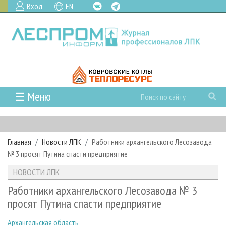
Вход
EN
☰ Меню
ГЛАВНАЯ
РУБРИКИ И ТЕМЫ
Главная
Новости ЛПК
Работники архангельского Лесозавода
РУБРИКИ ЖУРНАЛА
НОВОСТИ
№ 3 просят Путина спасти предприятие
ЛЕСНОЕ ХОЗЯЙСТВО
КАЛЕНДАРЬ СОБЫТИЙ
ПРОЕКТЫ ЛПИ
НОВОСТИ ЛПК
ЛЕСОЗАГОТОВКА
НОВОСТИ ЛПК
АНАЛИТИКА
АРХИВ
Работники архангельского Лесозавода № 3
ЛЕСОПИЛЕНИЕ
НОВОСТИ ЖУРНАЛА
ПРЕДПРИЯТИЯ ЛПК
АРХИВ ЖУРНАЛОВ
просят Путина спасти предприятие
О ЖУРНАЛЕ
ДЕРЕВООБРАБОТКА
НОВОСТИ КОМПАНИЙ
ЛЕСНЫЕ РЕГИОНЫ РОССИИ
СТАТЬИ
ПОДПИСКА
РЕКЛАМОДАТЕЛЯМ
Архангельская область