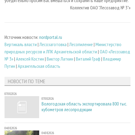
убедительно просим Вас вмешаться и сохранить наше предприятие.
Коллектив ОАО "Лесозавод № 3"»
Источник новости:
nordportal.ru
Вертикаль власти
|
Лесозаготовка
|
Лесопиление
|
Министерство
природных ресурсов и ЛПК Архангельской области
|
ОАО «Лесозавод
№ 3»
|
Алексей Костин
|
Виктор Латкин
|
Виталий Граф
|
Владимир
Путин
|
Архангельская область
НОВОСТИ ПО ТЕМЕ
07.08.2026
07.08.2026
Вологодская область экспортировала 800 тыс.
кубометров лесопродукции
04.08.2026
04.08.2026