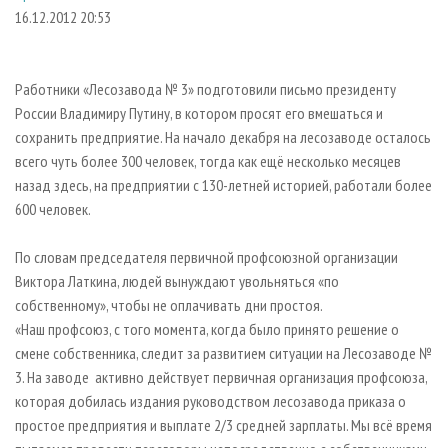
СУШКА ДРЕВЕСИНЫ
ПЕРСОНЫ
КОНТАКТЫ
РЕКЛАМА
16.12.2012 20:53
ПРОИЗВОДСТВО ДРЕВЕСНЫХ ПЛИТ
МОБИЛЬНЫЕ ВЫСТАВКИ
РЕКЛАМА НА САЙТЕ
ДЕРЕВЯННОЕ ДОМОСТРОЕНИЕ
ОФИЦИАЛЬНЫЕ ДЕЛЕГАЦИИ
Работники «Лесозавода № 3» подготовили письмо президенту
ПРОИЗВОДСТВО МЕБЕЛИ
России Владимиру Путину, в котором просят его вмешаться и
ПРИОРИТЕТНЫЕ ИНВЕСТПРОЕКТЫ
сохранить предприятие. На начало декабря на лесозаводе осталось
БИОЭНЕРГЕТИКА
RUSSIAN FORESTRY REVIEW
всего чуть более 300 человек, тогда как ещё несколько месяцев
ЦБП
ГАЗЕТА ЛЕСПРОМФОРУМ
назад здесь, на предприятии с 130-летней историей, работали более
600 человек.
ИНСТРУМЕНТ И МАТЕРИАЛЫ
БИБЛИОТЕКА СПЕЦИАЛИСТА
По словам председателя первичной профсоюзной организации
Виктора Латкина, людей вынуждают увольняться «по
собственному», чтобы не оплачивать дни простоя.
«Наш профсоюз, с того момента, когда было принято решение о
смене собственника, следит за развитием ситуации на Лесозаводе №
3. На заводе активно действует первичная организация профсоюза,
которая добилась издания руководством лесозавода приказа о
простое предприятия и выплате 2/3 средней зарплаты. Мы всё время