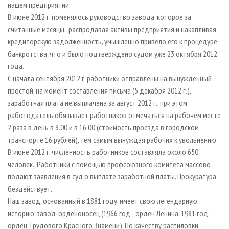
нашем предприятии.
В июне 2012 г. поменялось руководство завода, которое за
считанные месяцы, распродавая активы предприятия и накапливая
кредиторскую задолженность, умышленно привело его к процедуре
банкротства, что и было подтверждено судом уже 23 октября 2012
года.
С начала сентября 2012 г. работники отправлены на вынужденный
простой, на момент составления письма (5 декабря 2012 г.),
заработная плата не выплачена за август 2012 г., при этом
работодатель обязывает работников отмечаться на рабочем месте
2 раза в день в 8.00 и в 16.00 (стоимость проезда в городском
транспорте 16 рублей), тем самым вынуждая рабочих к увольнению.
В июне 2012 г. численность работников составляла около 650
человек. Работники с помощью профсоюзного комитета массово
подают заявления в суд о выплате заработной платы. Прокуратура
бездействует.
Наш завод, основанный в 1881 году, имеет свою легендарную
историю, завод-орденоносец (1966 год - орден Ленина, 1981 год -
орден Трудового Красного Знамени). По качеству распиловки