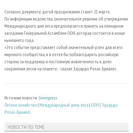
СУШКА ДРЕВЕСИНЫ
ПЕРСОНЫ
КОНТАКТЫ
РЕКЛАМА
Согласно документу, датой празднования станет 21 марта.
ПРОИЗВОДСТВО ДРЕВЕСНЫХ ПЛИТ
МОБИЛЬНЫЕ ВЫСТАВКИ
РЕКЛАМА НА САЙТЕ
По информации ведомства, окончательное решение об утверждении
ДЕРЕВЯННОЕ ДОМОСТРОЕНИЕ
ОФИЦИАЛЬНЫЕ ДЕЛЕГАЦИИ
Международного дня леса предполагается принять на пленарном
заседании Генеральной Ассамблеи ООН, которая состоится в конце
ПРОИЗВОДСТВО МЕБЕЛИ
ПРИОРИТЕТНЫЕ ИНВЕСТПРОЕКТЫ
нынешнего года.
БИОЭНЕРГЕТИКА
RUSSIAN FORESTRY REVIEW
«Это событие представляет собой значительный успех для всего
ЦБП
ГАЗЕТА ЛЕСПРОМФОРУМ
мирового сообщества, и я хотел бы поблагодарить российскую
сторону за поддержку и постоянную вовлеченность в дело
ИНСТРУМЕНТ И МАТЕРИАЛЫ
БИБЛИОТЕКА СПЕЦИАЛИСТА
сохранения лесов на планете, - сказал Эдуардо Рохас-Бриалес.
Источник новости:
Greenpress
Лесное хозяйство
|
Международный день леса
|
ООН
|
Эдуардо
Рохас-Бриалес
НОВОСТИ ПО ТЕМЕ