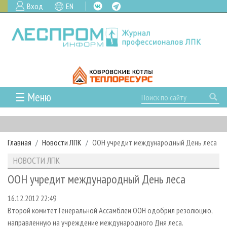
Вход
EN
☰ Меню
ГЛАВНАЯ
РУБРИКИ И ТЕМЫ
Главная
Новости ЛПК
ООН учредит международный День леса
РУБРИКИ ЖУРНАЛА
НОВОСТИ
НОВОСТИ ЛПК
ЛЕСНОЕ ХОЗЯЙСТВО
КАЛЕНДАРЬ СОБЫТИЙ
ПРОЕКТЫ ЛПИ
ООН учредит международный День леса
ЛЕСОЗАГОТОВКА
НОВОСТИ ЛПК
АНАЛИТИКА
АРХИВ
16.12.2012 22:49
ЛЕСОПИЛЕНИЕ
НОВОСТИ ЖУРНАЛА
ПРЕДПРИЯТИЯ ЛПК
АРХИВ ЖУРНАЛОВ
О ЖУРНАЛЕ
Второй комитет Генеральной Ассамблеи ООН одобрил резолюцию,
ДЕРЕВООБРАБОТКА
НОВОСТИ КОМПАНИЙ
ЛЕСНЫЕ РЕГИОНЫ РОССИИ
СТАТЬИ
ПОДПИСКА
РЕКЛАМОДАТЕЛЯМ
направленную на учреждение международного Дня леса.