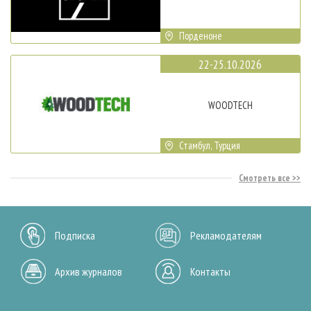
Порденоне
22-25.10.2026
WOODTECH
Стамбул, Турция
Смотреть все
Подписка
Рекламодателям
Архив журналов
Контакты