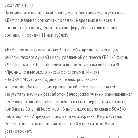
СУШКА ДРЕВЕСИНЫ
ПЕРСОНЫ
КОНТАКТЫ
РЕКЛАМА
28.07.2012 16:41
На комбинате внедрена абсорбционно-биохимическая установка
ПРОИЗВОДСТВО ДРЕВЕСНЫХ ПЛИТ
МОБИЛЬНЫЕ ВЫСТАВКИ
РЕКЛАМА НА САЙТЕ
АБХУ, призванная сократить попадание вредных веществ, в
ДЕРЕВЯННОЕ ДОМОСТРОЕНИЕ
ОФИЦИАЛЬНЫЕ ДЕЛЕГАЦИИ
частности формальдегида, в атмосферу. Инвестиции в проект
ПРОИЗВОДСТВО МЕБЕЛИ
составили порядка 11 млн рублей.
ПРИОРИТЕТНЫЕ ИНВЕСТПРОЕКТЫ
БИОЭНЕРГЕТИКА
RUSSIAN FORESTRY REVIEW
3
АБХУ, производительностью 30 тыс. м
/ч, предназначена для
ЦБП
ГАЗЕТА ЛЕСПРОМФОРУМ
очистки газовоздушной смеси, удаляемой от пресса CPS 1/S фирмы
«Диффенбахер». Разработчиком новой установки является УП
ИНСТРУМЕНТ И МАТЕРИАЛЫ
БИБЛИОТЕКА СПЕЦИАЛИСТА
«Промышленные экологические системы» (г. Минск).
- ЗАО «ЧФМК» станет одним из первых российских
деревообрабатывающих предприятий, кто испытает на себе
результаты научных разработок белорусских ученых, занимающихся
решением экологических проблем, - сказал генеральный директор
комбината Евгений Коротков. - В настоящее время свыше 50 АБХУ
работают на 22 предприятиях Беларуси, Украины, Кыргызстана,
России, однако на предприятиях нашей отрасли подобных
установок нет.