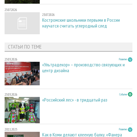
23.07.2026
23.07.2026
Костромские школьники первыми в России
научатся считать углеродный след
СТАТЬИ ПО ТЕМЕ
23.03.2026
Развитие
«Ультрадекор» – производство связующих и
центр дизайна
23.03.2026
События
«Российский лес» - в тридцатый раз
28.11.2025
Развитие
Как в Коми делают клееную балку. «Фанера