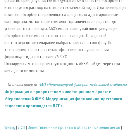
Согласно принципу очистки воздуха, в АБХУ в качестве абсорбента
используется раствор на основе технической воды. Для регенерации
водного абсорбента применяются специально адаптированные
микроорганизмы, которые окисляют органические вещества до
углекислого газа и воды. АБХУ имеет замкнутый цикл циркуляции
абсорбента и не имеет стоков в канализацию. Очищенный
вентвоздух после сепарации выбрасывается в атмосферу. По
техническим характеристикам эффективность улавливания
формальдегида составляет 75-95%.
Планируется, что на проектную мощность АБХУ выйдет через три
месяца после монтажа.
Источник новости:
ЗАО «Череповецкий фанерно-мебельный комбинат»
Информация о приоритетном инвестиционном проекте
«Череповецкий ФМК. Модернизация формовочно-прессового
отделения производства ДСП»
Weinig
|
ДСП
|
Инвестиционные проекты в области освоения лесов
|