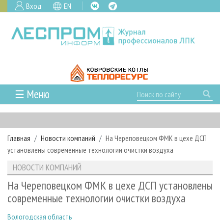
Вход
EN
☰ Меню
ГЛАВНАЯ
РУБРИКИ И ТЕМЫ
Главная
Новости компаний
На Череповецком ФМК в цехе ДСП
РУБРИКИ ЖУРНАЛА
НОВОСТИ
установлены современные технологии очистки воздуха
ЛЕСНОЕ ХОЗЯЙСТВО
КАЛЕНДАРЬ СОБЫТИЙ
ПРОЕКТЫ ЛПИ
НОВОСТИ КОМПАНИЙ
ЛЕСОЗАГОТОВКА
НОВОСТИ ЛПК
АНАЛИТИКА
АРХИВ
На Череповецком ФМК в цехе ДСП установлены
ЛЕСОПИЛЕНИЕ
НОВОСТИ ЖУРНАЛА
ПРЕДПРИЯТИЯ ЛПК
АРХИВ ЖУРНАЛОВ
современные технологии очистки воздуха
О ЖУРНАЛЕ
ДЕРЕВООБРАБОТКА
НОВОСТИ КОМПАНИЙ
ЛЕСНЫЕ РЕГИОНЫ РОССИИ
СТАТЬИ
ПОДПИСКА
РЕКЛАМОДАТЕЛЯМ
Вологодская область