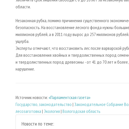
области.
Незаконная рубка, помимо причинения существенного экономичес
безопасность. На восстановление лесного фонда нужны большие
миллионов рублей, а в 2011 году вырос до 257 миллионов рублей
ущерба.
Эксперты отмечают, что восстановить лес после варварской руб
Для восстановления хвойных и твердолиственных пород семенно
и твердолиственных пород древесины - от 41 до 70 лет и более
нарушение.
Источник новости:
«Парламентская газета»
Государство, законодательство
|
Законодательное Собрание Во
лесозаготовка
|
Экология
|
Вологодская область
Новости по теме: