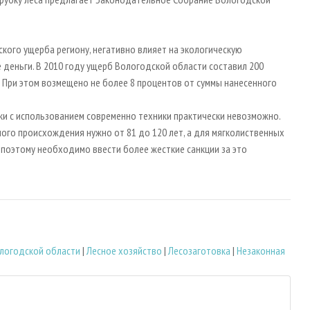
кого ущерба региону, негативно влияет на экологическую
 деньги. В 2010 году ущерб Вологодской области составил 200
. При этом возмещено не более 8 процентов от суммы нанесенного
ки с использованием современно техники практически невозможно.
го происхождения нужно от 81 до 120 лет, а для мягколиственных
, поэтому необходимо ввести более жесткие санкции за это
логодской области
|
Лесное хозяйство
|
Лесозаготовка
|
Незаконная