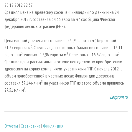
СУШКА ДРЕВЕСИНЫ
ПЕРСОНЫ
КОНТАКТЫ
РЕКЛАМА
28.12.2012 22:37
Средняя цена на древесину сосны в Финляндии по данным на 24
ПРОИЗВОДСТВО ДРЕВЕСНЫХ ПЛИТ
МОБИЛЬНЫЕ ВЫСТАВКИ
РЕКЛАМА НА САЙТЕ
3
декабря 2012 г. составила 54,35 евро за м
, сообщила Финская
ДЕРЕВЯННОЕ ДОМОСТРОЕНИЕ
ОФИЦИАЛЬНЫЕ ДЕЛЕГАЦИИ
федерация лесных отраслей (FFIF).
ПРОИЗВОДСТВО МЕБЕЛИ
ПРИОРИТЕТНЫЕ ИНВЕСТПРОЕКТЫ
3
Цена еловой древесины составила 53,95 евро за м
, березовой -
БИОЭНЕРГЕТИКА
RUSSIAN FORESTRY REVIEW
3
41,37 евро за м
. Средняя цена сосновых балансов составила 16,11
ЦБП
ГАЗЕТА ЛЕСПРОМФОРУМ
3
3
3
евро за м
, еловых - 17,96 евро за м
, березовых - 15,57 евро за м
.
Средние цены рассчитаны на основе цен сделок по приобретению
ИНСТРУМЕНТ И МАТЕРИАЛЫ
БИБЛИОТЕКА СПЕЦИАЛИСТА
древесину на корню компаниями-участниками FFIF. С начала 2012 г.
объем приобретенной в частных лесах Финляндии древесины
3
составил 37,14 млн м
, на участников FFIF из этого объема пришлось
3
27,51 млн м
.
Lesprom.ru
Отчеты
|
Статистика
|
Финляндия