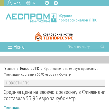
Вход
EN
☰ Меню
ГЛАВНАЯ
РУБРИКИ И ТЕМЫ
Главная
Новости ЛПК
Средняя цена на еловую древесину в
РУБРИКИ ЖУРНАЛА
НОВОСТИ
Финляндии составила 53,95 евро за кубометр
ЛЕСНОЕ ХОЗЯЙСТВО
КАЛЕНДАРЬ СОБЫТИЙ
ПРОЕКТЫ ЛПИ
НОВОСТИ ЛПК
ЛЕСОЗАГОТОВКА
НОВОСТИ ЛПК
АНАЛИТИКА
АРХИВ
Средняя цена на еловую древесину в Финляндии
ЛЕСОПИЛЕНИЕ
НОВОСТИ ЖУРНАЛА
ПРЕДПРИЯТИЯ ЛПК
АРХИВ ЖУРНАЛОВ
составила 53,95 евро за кубометр
О ЖУРНАЛЕ
ДЕРЕВООБРАБОТКА
НОВОСТИ КОМПАНИЙ
ЛЕСНЫЕ РЕГИОНЫ РОССИИ
СТАТЬИ
ПОДПИСКА
РЕКЛАМОДАТЕЛЯМ
Финляндия