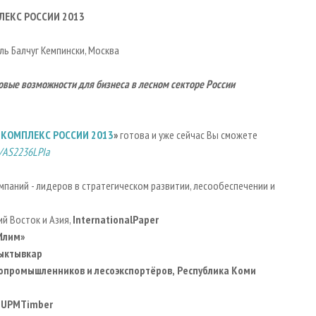
ЛЕКС РОССИИ 2013
ель Балчуг Кемпински, Mосква
новые возможности для бизнеса в лесном секторе России
 КОМПЛЕКС РОССИИ 2013
»
готова и уже сейчас Вы сможете
m/AS2236LPIa
мпаний - лидеров в стратегическом развитии, лесообеспечении и
ий Восток и Азия,
International
Paper
Илим»
ыктывкар
опромышленников и лесоэкспортёров,
Республика Коми
,
UPM
Timber