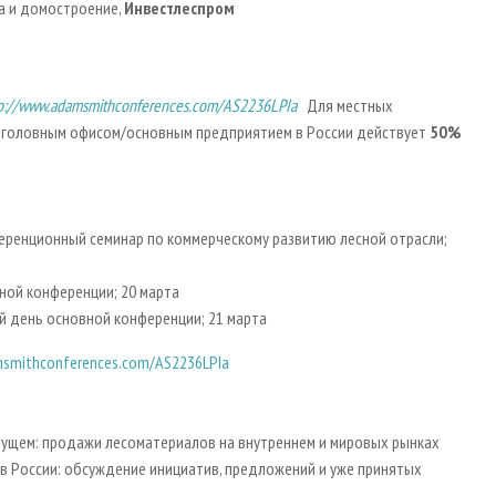
а и домостроение,
Инвестлеспром
p://www.adamsmithconferences.com/AS2236LPIa
Для местных
 головным офисом/основным предприятием в России действует
50%
еренционный семинар по коммерческому развитию лесной отрасли;
ной конференции; 20 марта
й день основной конференции; 21 марта
msmithconferences.com/AS2236LPIa
дущем: продажи лесоматериалов на внутреннем и мировых рынках
в России: обсуждение инициатив, предложений и уже принятых