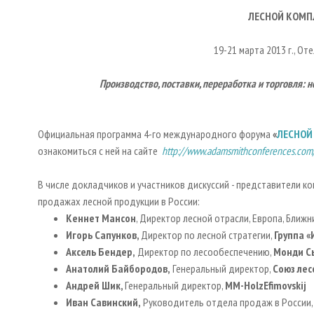
ЛЕСНОЙ КОМП
19-21 марта 2013 г., От
Производство, поставки, переработка и торговля: 
Официальная программа 4-го международного форума
«
ЛЕСНОЙ
ознакомиться с ней на сайте
http://www.adamsmithconferences.co
В числе докладчиков и участников дискуссий - представители ко
продажах лесной продукции в России:
K
еннет Мансон
, Директор лесной отрасли, Европа, Ближн
Игорь Сапунков,
Директор по лесной стратегии,
Группа «
Аксель Бендер,
Директор по лесообеспечению,
Монди С
A
натолий Байбородов,
Генеральный директор,
Союз лес
Андрей Шик,
Генеральный директор,
MM
-
Holz
Efimovskij
Иван Савинский,
Руководитель отдела продаж в России