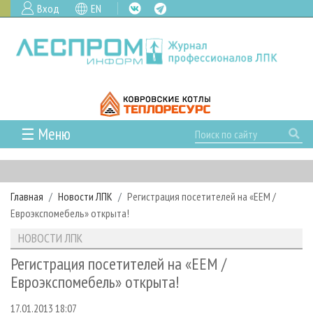
Вход
EN
☰ Меню
ГЛАВНАЯ
РУБРИКИ И ТЕМЫ
Главная
Новости ЛПК
Регистрация посетителей на «ЕЕМ /
РУБРИКИ ЖУРНАЛА
НОВОСТИ
Евроэкспомебель» открыта!
ЛЕСНОЕ ХОЗЯЙСТВО
КАЛЕНДАРЬ СОБЫТИЙ
ПРОЕКТЫ ЛПИ
НОВОСТИ ЛПК
ЛЕСОЗАГОТОВКА
НОВОСТИ ЛПК
АНАЛИТИКА
АРХИВ
Регистрация посетителей на «ЕЕМ /
ЛЕСОПИЛЕНИЕ
НОВОСТИ ЖУРНАЛА
ПРЕДПРИЯТИЯ ЛПК
АРХИВ ЖУРНАЛОВ
Евроэкспомебель» открыта!
О ЖУРНАЛЕ
ДЕРЕВООБРАБОТКА
НОВОСТИ КОМПАНИЙ
ЛЕСНЫЕ РЕГИОНЫ РОССИИ
СТАТЬИ
ПОДПИСКА
РЕКЛАМОДАТЕЛЯМ
17.01.2013 18:07