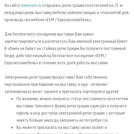
СУШКА ДРЕВЕСИНЫ
ПЕРСОНЫ
КОНТАКТЫ
РЕКЛАМА
На сайте
www.eem.ru
открылась регистрация посетителей на 21-ю
международную выставку мебели, комплектующих и технологий для
ПРОИЗВОДСТВО ДРЕВЕСНЫХ ПЛИТ
МОБИЛЬНЫЕ ВЫСТАВКИ
РЕКЛАМА НА САЙТЕ
производства мебели «ЕЕМ / Евроэкспомебель».
ДЕРЕВЯННОЕ ДОМОСТРОЕНИЕ
ОФИЦИАЛЬНЫЕ ДЕЛЕГАЦИИ
ПРОИЗВОДСТВО МЕБЕЛИ
Для бесплатного посещения выставки Вам нужно
ПРИОРИТЕТНЫЕ ИНВЕСТПРОЕКТЫ
зарегистрироваться и распечатать Ваш именной электронный билет.
БИОЭНЕРГЕТИКА
RUSSIAN FORESTRY REVIEW
В обмен на билет на стойках регистрации Вы получите постоянный
ЦБП
ГАЗЕТА ЛЕСПРОМФОРУМ
бедж, действительный на бесплатное посещение «ЕЕМ /
Евроэкспомебель» в течение всех дней работы выставки.
ИНСТРУМЕНТ И МАТЕРИАЛЫ
БИБЛИОТЕКА СПЕЦИАЛИСТА
Электронная регистрация предоставит Вам собственное
персональное приглашение на выставку, а еще - позволит
запланировать визит заранее и пригласить партнеров и друзей.
По желанию, можно получить статус постоянного посетителя
выставки. Заполните форму регистрации один раз и получите
пароль и код доступак электронной регистрации, с которым
анкету больше никогда заполнять не потребуется.
Вы можете пригласить на выставку своих коллег и