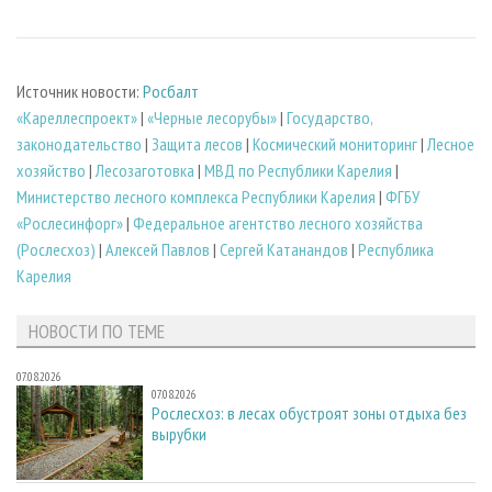
Источник новости:
Росбалт
«Кареллеспроект»
|
«Черные лесорубы»
|
Государство,
законодательство
|
Защита лесов
|
Космический мониторинг
|
Лесное
хозяйство
|
Лесозаготовка
|
МВД по Республики Карелия
|
Министерство лесного комплекса Республики Карелия
|
ФГБУ
«Рослесинфорг»
|
Федеральное агентство лесного хозяйства
(Рослесхоз)
|
Алексей Павлов
|
Сергей Катанандов
|
Республика
Карелия
НОВОСТИ ПО ТЕМЕ
07.08.2026
07.08.2026
Рослесхоз: в лесах обустроят зоны отдыха без
вырубки