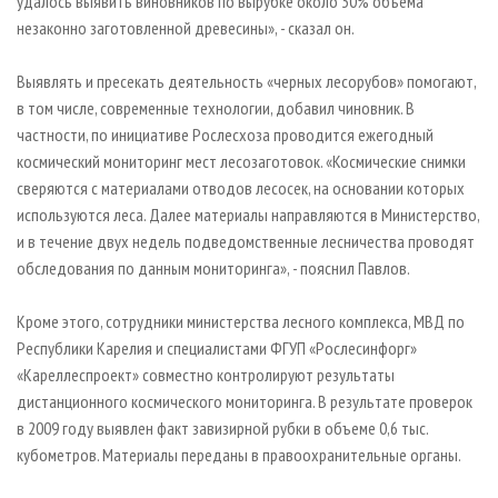
удалось выявить виновников по вырубке около 30% объема
незаконно заготовленной древесины», - сказал он.
Выявлять и пресекать деятельность «черных лесорубов» помогают,
в том числе, современные технологии, добавил чиновник. В
частности, по инициативе Рослесхоза проводится ежегодный
космический мониторинг мест лесозаготовок. «Космические снимки
сверяются с материалами отводов лесосек, на основании которых
используются леса. Далее материалы направляются в Министерство,
и в течение двух недель подведомственные лесничества проводят
обследования по данным мониторинга», - пояснил Павлов.
Кроме этого, сотрудники министерства лесного комплекса, МВД по
Республики Карелия и специалистами ФГУП «Рослесинфорг»
«Кареллеспроект» совместно контролируют результаты
дистанционного космического мониторинга. В результате проверок
в 2009 году выявлен факт завизирной рубки в объеме 0,6 тыс.
кубометров. Материалы переданы в правоохранительные органы.