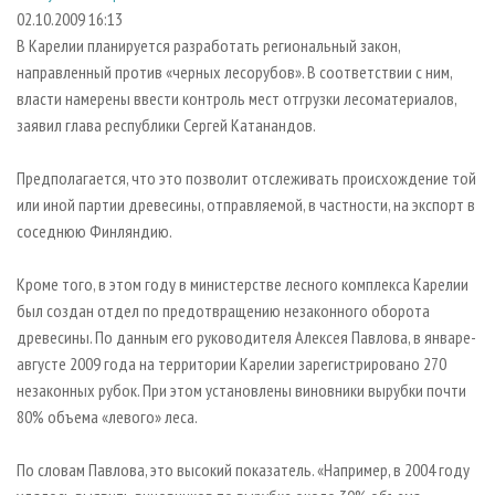
СУШКА ДРЕВЕСИНЫ
ПЕРСОНЫ
КОНТАКТЫ
РЕКЛАМА
02.10.2009 16:13
В Карелии планируется разработать региональный закон,
ПРОИЗВОДСТВО ДРЕВЕСНЫХ ПЛИТ
МОБИЛЬНЫЕ ВЫСТАВКИ
РЕКЛАМА НА САЙТЕ
направленный против «черных лесорубов». В соответствии с ним,
ДЕРЕВЯННОЕ ДОМОСТРОЕНИЕ
ОФИЦИАЛЬНЫЕ ДЕЛЕГАЦИИ
власти намерены ввести контроль мест отгрузки лесоматериалов,
ПРОИЗВОДСТВО МЕБЕЛИ
заявил глава республики Сергей Катанандов.
ПРИОРИТЕТНЫЕ ИНВЕСТПРОЕКТЫ
БИОЭНЕРГЕТИКА
RUSSIAN FORESTRY REVIEW
Предполагается, что это позволит отслеживать происхождение той
ЦБП
ГАЗЕТА ЛЕСПРОМФОРУМ
или иной партии древесины, отправляемой, в частности, на экспорт в
соседнюю Финляндию.
ИНСТРУМЕНТ И МАТЕРИАЛЫ
БИБЛИОТЕКА СПЕЦИАЛИСТА
Кроме того, в этом году в министерстве лесного комплекса Карелии
был создан отдел по предотвращению незаконного оборота
древесины. По данным его руководителя Алексея Павлова, в январе-
августе 2009 года на территории Карелии зарегистрировано 270
незаконных рубок. При этом установлены виновники вырубки почти
80% объема «левого» леса.
По словам Павлова, это высокий показатель. «Например, в 2004 году