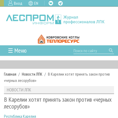
Вход
EN
☰ Меню
ГЛАВНАЯ
РУБРИКИ И ТЕМЫ
Главная
Новости ЛПК
В Карелии хотят принять закон против
РУБРИКИ ЖУРНАЛА
НОВОСТИ
«черных лесорубов»
ЛЕСНОЕ ХОЗЯЙСТВО
КАЛЕНДАРЬ СОБЫТИЙ
ПРОЕКТЫ ЛПИ
НОВОСТИ ЛПК
ЛЕСОЗАГОТОВКА
НОВОСТИ ЛПК
АНАЛИТИКА
АРХИВ
В Карелии хотят принять закон против «черных
ЛЕСОПИЛЕНИЕ
НОВОСТИ ЖУРНАЛА
ПРЕДПРИЯТИЯ ЛПК
АРХИВ ЖУРНАЛОВ
лесорубов»
О ЖУРНАЛЕ
ДЕРЕВООБРАБОТКА
НОВОСТИ КОМПАНИЙ
ЛЕСНЫЕ РЕГИОНЫ РОССИИ
СТАТЬИ
ПОДПИСКА
РЕКЛАМОДАТЕЛЯМ
Республика Карелия