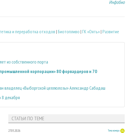
Инфобио
гетика и переработка отходов
|
Биотопливо
|
ГК «Оять»
|
Развитие
лет из собственного порта
опромышленной корпорации» 80 форвардеров и 70
жан владелец «Выборгской целлюлозы» Александр Сабадаш
 8 декабря
СТАТЬИ ПО ТЕМЕ
27.05.2026
Тема номера