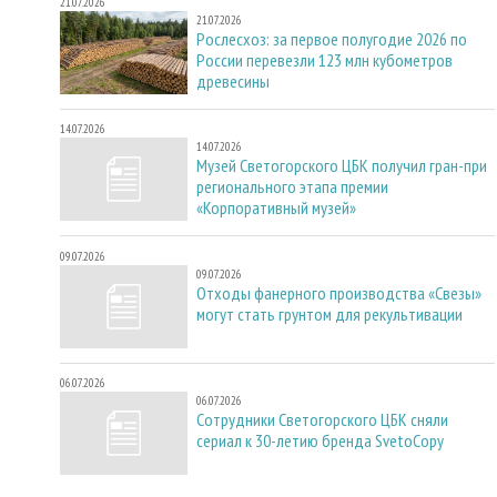
21.07.2026
21.07.2026
Рослесхоз: за первое полугодие 2026 по
России перевезли 123 млн кубометров
древесины
14.07.2026
14.07.2026
Музей Светогорского ЦБК получил гран-при
регионального этапа премии
«Корпоративный музей»
09.07.2026
09.07.2026
Отходы фанерного производства «Свезы»
могут стать грунтом для рекультивации
06.07.2026
06.07.2026
Сотрудники Светогорского ЦБК сняли
сериал к 30-летию бренда SvetoCopy