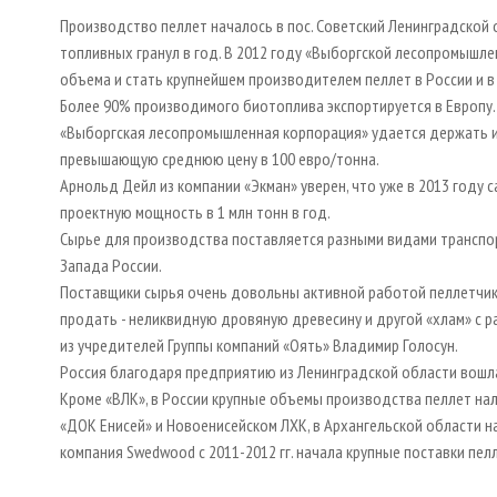
Производство пеллет началось в пос. Советский Ленинградской о
топливных гранул в год. В 2012 году «Выборгской лесопромышле
объема и стать крупнейшем производителем пеллет в России и в
Более 90% производимого биотоплива экспортируется в Европу.
«Выборгская лесопромышленная корпорация» удается держать и 
превышающую среднюю цену в 100 евро/тонна.
Арнольд Дейл из компании «Экман» уверен, что уже в 2013 году
проектную мощность в 1 млн тонн в год.
Сырье для производства поставляется разными видами транспор
Запада России.
Поставщики сырья очень довольны активной работой пеллетчиков
продать - неликвидную дровяную древесину и другой «хлам» с ра
из учредителей Группы компаний «Оять» Владимир Голосун.
Россия благодаря предприятию из Ленинградской области вошл
Кроме «ВЛК», в России крупные объемы производства пеллет нал
«ДОК Енисей» и Новоенисейском ЛХК, в Архангельской области н
компания Swedwood c 2011-2012 гг. начала крупные поставки пел