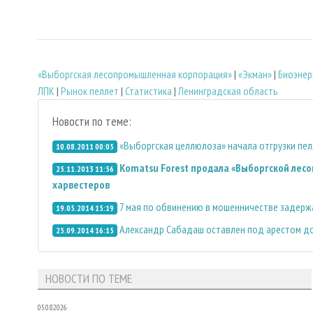
«Выборгская лесопромышленная корпорация»
|
«Экман»
|
Биoэнер
ЛПК
|
Рынок пеллет
|
Статистика
|
Ленинградская область
Новости по теме:
«Выборгская целлюлоза» начала отгрузки пел
10.08.2011 00:05
Komatsu Forest продала «Выборгской лес
25.11.2013 11:56
харвестеров
7 мая по обвинению в мошенничестве задер
19.05.2014 15:19
Александр Сабадаш оставлен под арестом до
25.09.2014 16:15
НОВОСТИ ПО ТЕМЕ
05.08.2026