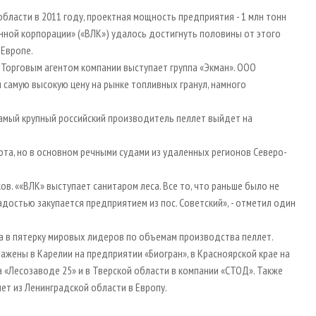
бласти в 2011 году, проектная мощность предприятия - 1 млн тонн
нной корпорации» («ВЛК») удалось достигнуть половины от этого
 Европе.
 Торговым агентом компании выступает группа «Экман». ООО
самую высокую цену на рынке топливных гранул, намного
 самый крупный российский производитель пеллет выйдет на
та, но в основном речными судами из удаленных регионов Северо-
. ««ВЛК» выступает санитаром леса. Все то, что раньше было не
достью закупается предприятием из пос. Советский», - отметил один
а в пятерку мировых лидеров по объемам производства пеллет.
ажены в Карелии на предприятии «Биогран», в Красноярской крае на
а «Лесозаводе 25» и в Тверской области в компании «СТОД». Также
лет из Ленинградской области в Европу.