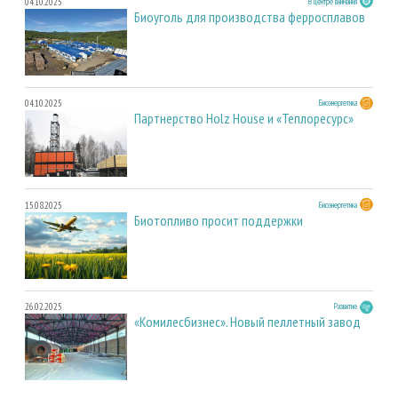
04.10.2025
В центре внимания
Биоуголь для производства ферросплавов
04.10.2025
Биоэнергетика
Партнерство Holz House и «Теплоресурс»
15.08.2025
Биоэнергетика
Биотопливо просит поддержки
26.02.2025
Развитие
«Комилесбизнес». Новый пеллетный завод