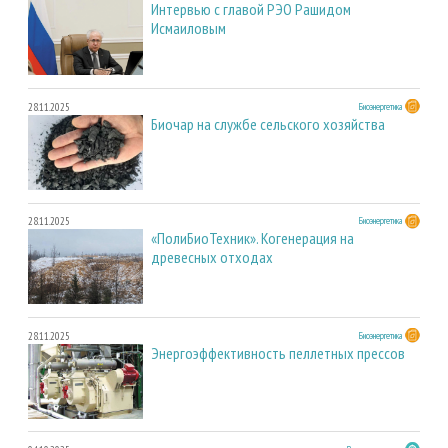
Интервью с главой РЭО Рашидом
Исмаиловым
28.11.2025
Биоэнергетика
Биочар на службе сельского хозяйства
28.11.2025
Биоэнергетика
«ПолиБиоТехник». Когенерация на
древесных отходах
28.11.2025
Биоэнергетика
Энергоэффективность пеллетных прессов