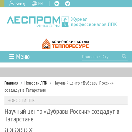
Вход
EN
☰ Меню
ГЛАВНАЯ
РУБРИКИ И ТЕМЫ
Главная
Новости ЛПК
Научный центр «Дубравы России»
РУБРИКИ ЖУРНАЛА
НОВОСТИ
создадут в Татарстане
ЛЕСНОЕ ХОЗЯЙСТВО
КАЛЕНДАРЬ СОБЫТИЙ
ПРОЕКТЫ ЛПИ
НОВОСТИ ЛПК
ЛЕСОЗАГОТОВКА
НОВОСТИ ЛПК
АНАЛИТИКА
АРХИВ
Научный центр «Дубравы России» создадут в
ЛЕСОПИЛЕНИЕ
НОВОСТИ ЖУРНАЛА
ПРЕДПРИЯТИЯ ЛПК
АРХИВ ЖУРНАЛОВ
Татарстане
О ЖУРНАЛЕ
ДЕРЕВООБРАБОТКА
НОВОСТИ КОМПАНИЙ
ЛЕСНЫЕ РЕГИОНЫ РОССИИ
СТАТЬИ
ПОДПИСКА
РЕКЛАМОДАТЕЛЯМ
21.01.2013 16:07