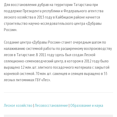
СУШКА ДРЕВЕСИНЫ
ПЕРСОНЫ
КОНТАКТЫ
РЕКЛАМА
Для восстановления дубрав на территории Татарстана при
поддержке Президента республики и Федерального агентства
ПРОИЗВОДСТВО ДРЕВЕСНЫХ ПЛИТ
МОБИЛЬНЫЕ ВЫСТАВКИ
РЕКЛАМА НА САЙТЕ
лесного хозяйства в 2013 году в Кайбицком районе начнется
ДЕРЕВЯННОЕ ДОМОСТРОЕНИЕ
ОФИЦИАЛЬНЫЕ ДЕЛЕГАЦИИ
строительство научно-исследовательского центра «Дубравы
ПРОИЗВОДСТВО МЕБЕЛИ
России».
ПРИОРИТЕТНЫЕ ИНВЕСТПРОЕКТЫ
БИОЭНЕРГЕТИКА
RUSSIAN FORESTRY REVIEW
Создание центра «Дубравы России»
станет очередным шагом по
ЦБП
ГАЗЕТА ЛЕСПРОМФОРУМ
налаживанию системной работы по расширенному воспроизводству
лесов в Татарстане. В 2011 году здесь был создан Лесной
ИНСТРУМЕНТ И МАТЕРИАЛЫ
БИБЛИОТЕКА СПЕЦИАЛИСТА
селекционно-семеноводческий центр, в котором в 2012 году было
выращено 12 млн. шт. элитного посадочного материала с закрытой
корневой системой. 70 млн. шт. саженцев и сеянцев выращено в 55
лесных питомниках ГБУ «Лес».
Лесное хозяйство
|
Лесовосстановление
|
Образование и наука