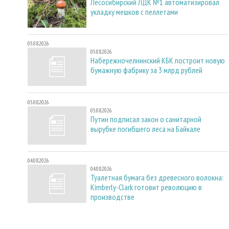
Лесосибирский ЛДК №1 автоматизировал
укладку мешков с пеллетами
05.08.2026
05.08.2026
Набережночелнинский КБК построит новую
бумажную фабрику за 3 млрд рублей
05.08.2026
05.08.2026
Путин подписал закон о санитарной
вырубке погибшего леса на Байкале
04.08.2026
04.08.2026
Туалетная бумага без древесного волокна:
Kimberly-Clark готовит революцию в
производстве