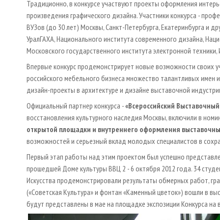
Традиционно, в конкурсе участвуют проекты оформления интерье
произведения графического дизайна. Участники конкурса - проф
ВУЗов (до 30 лет) Москвы, Санкт-Петербурга, Екатеринбурга и др
УралГАХА, Национального института современного дизайна, Наци
Московского государственного института электронной техники,
Впервые конкурс продемонстрирует новые возможности своих у
российского мебельного бизнеса множество талантливых имен и
дизайн-проекты в архитектуре и дизайне выставочной индустри
Официальный партнер конкурса -
«Всероссийский Выставочный
восстановления культурного наследия Москвы, включили в номи
открытой площадки и внутреннего оформления выставочны
возможностей и серьезный вклад молодых специалистов в сохра
Первый этап работы над этим проектом был успешно представле
прошедшей Доме культуры ВВЦ 2 - 6 октября 2012 года. 34 студен
Искусства продемонстрировали результаты обмерных работ, граф
(«Советская Культура» и фонтан «Каменный цветок») вошли в вы
будут представлены в мае на площадке экспозиции Конкурса на 