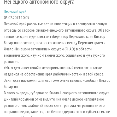
Ненецкого автономного округа
СУШКА ДРЕВЕСИНЫ
ПЕРСОНЫ
КОНТАКТЫ
РЕКЛАМА
Пермский край
ПРОИЗВОДСТВО ДРЕВЕСНЫХ ПЛИТ
МОБИЛЬНЫЕ ВЫСТАВКИ
РЕКЛАМА НА САЙТЕ
05.02.2013 10:05
ДЕРЕВЯННОЕ ДОМОСТРОЕНИЕ
ОФИЦИАЛЬНЫЕ ДЕЛЕГАЦИИ
Пермский край рассчитывает на инвестиции в лесопромышленную
ПРОИЗВОДСТВО МЕБЕЛИ
ПРИОРИТЕТНЫЕ ИНВЕСТПРОЕКТЫ
отрасль со стороны Ямало-Ненецкого автономного округа. Об этом
заявил сегодня журналистам губернатор Пермского края Виктор
БИОЭНЕРГЕТИКА
RUSSIAN FORESTRY REVIEW
Басаргин после подписания соглашения между Пермским краем и
ЦБП
ГАЗЕТА ЛЕСПРОМФОРУМ
Ямало-Ненецким автономным округом (ЯНАО) в области
экономического, научно-технического, социально и культурного
ИНСТРУМЕНТ И МАТЕРИАЛЫ
БИБЛИОТЕКА СПЕЦИАЛИСТА
развития.
«Мы ждем инвестиций в лесопромышленный комплекс, а также
надеемся на обеспечение края рабочими местами в этой сфере.
Занятость населения для нас тоже очень важна», - сообщил Виктор
Басаргин.
В свою очередь, губернатор Ямало-Ненецкого автономного округа
Дмитрий Кобылкин отметил, что «на Ямале лесное направление
развито очень слабо». «В последние три года мы развиваем это
направление, но, кажется, что без поддержки этого субъекта мы не