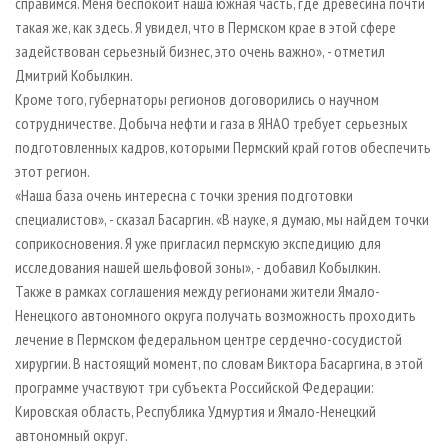
справимся. Меня беспокоит наша южная часть, где древесина почти
такая же, как здесь. Я увидел, что в Пермском крае в этой сфере
задействован серьезный бизнес, это очень важно», - отметил
Дмитрий Кобылкин.
Кроме того, губернаторы регионов договорились о научном
сотрудничестве. Добыча нефти и газа в ЯНАО требует серьезных
подготовленных кадров, которыми Пермский край готов обеспечить
этот регион.
«Наша база очень интересна с точки зрения подготовки
специалистов», - сказал Басаргин. «В науке, я думаю, мы найдем точки
соприкосновения. Я уже пригласил пермскую экспедицию для
исследования нашей шельфовой зоны», - добавил Кобылкин.
Также в рамках соглашения между регионами жители Ямало-
Ненецкого автономного округа получать возможность проходить
лечение в Пермском федеральном центре сердечно-сосудистой
хирургии. В настоящий момент, по словам Виктора Басаргина, в этой
программе участвуют три субъекта Российской Федерации:
Кировская область, Республика Удмуртия и Ямало-Ненецкий
автономный округ.