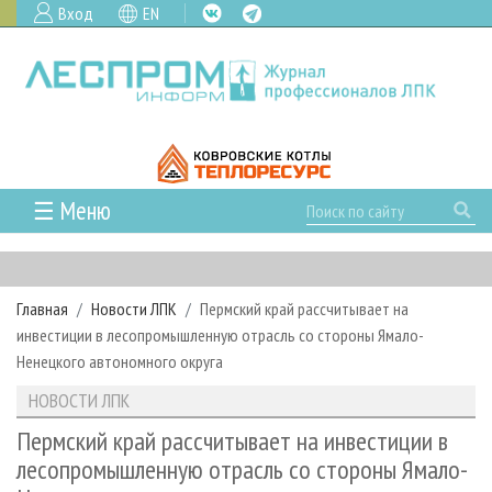
Вход
EN
☰ Меню
ГЛАВНАЯ
РУБРИКИ И ТЕМЫ
Главная
Новости ЛПК
Пермский край рассчитывает на
РУБРИКИ ЖУРНАЛА
НОВОСТИ
инвестиции в лесопромышленную отрасль со стороны Ямало-
ЛЕСНОЕ ХОЗЯЙСТВО
КАЛЕНДАРЬ СОБЫТИЙ
Ненецкого автономного округа
ПРОЕКТЫ ЛПИ
ЛЕСОЗАГОТОВКА
НОВОСТИ ЛПК
АНАЛИТИКА
НОВОСТИ ЛПК
АРХИВ
ЛЕСОПИЛЕНИЕ
НОВОСТИ ЖУРНАЛА
ПРЕДПРИЯТИЯ ЛПК
АРХИВ ЖУРНАЛОВ
Пермский край рассчитывает на инвестиции в
О ЖУРНАЛЕ
лесопромышленную отрасль со стороны Ямало-
ДЕРЕВООБРАБОТКА
НОВОСТИ КОМПАНИЙ
ЛЕСНЫЕ РЕГИОНЫ РОССИИ
СТАТЬИ
ПОДПИСКА
РЕКЛАМОДАТЕЛЯМ