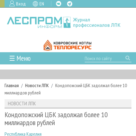
Вход
EN
☰ Меню
ГЛАВНАЯ
РУБРИКИ И ТЕМЫ
Главная
Новости ЛПК
Кондопожский ЦБК задолжал более 10
РУБРИКИ ЖУРНАЛА
НОВОСТИ
миллиардов рублей
ЛЕСНОЕ ХОЗЯЙСТВО
КАЛЕНДАРЬ СОБЫТИЙ
ПРОЕКТЫ ЛПИ
НОВОСТИ ЛПК
ЛЕСОЗАГОТОВКА
НОВОСТИ ЛПК
АНАЛИТИКА
АРХИВ
Кондопожский ЦБК задолжал более 10
ЛЕСОПИЛЕНИЕ
НОВОСТИ ЖУРНАЛА
ПРЕДПРИЯТИЯ ЛПК
АРХИВ ЖУРНАЛОВ
миллиардов рублей
О ЖУРНАЛЕ
ДЕРЕВООБРАБОТКА
НОВОСТИ КОМПАНИЙ
ЛЕСНЫЕ РЕГИОНЫ РОССИИ
СТАТЬИ
ПОДПИСКА
РЕКЛАМОДАТЕЛЯМ
Республика Карелия