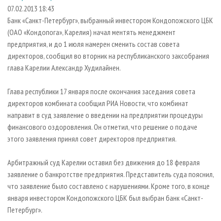
СУШКА ДРЕВЕСИНЫ
ПЕРСОНЫ
КОНТАКТЫ
РЕКЛАМА
07.02.2013 18:43
Банк «Санкт-Петербург», выбранный инвестором Кондопожского ЦБК
ПРОИЗВОДСТВО ДРЕВЕСНЫХ ПЛИТ
МОБИЛЬНЫЕ ВЫСТАВКИ
РЕКЛАМА НА САЙТЕ
(ОАО «Кондопога», Карелия) начал ментять менеджмент
ДЕРЕВЯННОЕ ДОМОСТРОЕНИЕ
ОФИЦИАЛЬНЫЕ ДЕЛЕГАЦИИ
предприятия, и до 1 июля намерен сменить состав совета
ПРОИЗВОДСТВО МЕБЕЛИ
директоров, сообщил во вторник на республиканского заксобрания
ПРИОРИТЕТНЫЕ ИНВЕСТПРОЕКТЫ
глава Карелии Александр Худилайнен.
БИОЭНЕРГЕТИКА
RUSSIAN FORESTRY REVIEW
ЦБП
ГАЗЕТА ЛЕСПРОМФОРУМ
Глава республики 17 января после окончания заседания совета
директоров комбината сообщил РИА Новости, что комбинат
ИНСТРУМЕНТ И МАТЕРИАЛЫ
БИБЛИОТЕКА СПЕЦИАЛИСТА
направит в суд заявление о введении на предприятии процедуры
финансового оздоровления. Он отметил, что решение о подаче
этого заявления принял совет директоров предприятия.
Арбитражный суд Карелии оставил без движения до 18 февраля
заявление о банкротстве предприятия. Представитель суда пояснил,
что заявление было составлено с нарушениями. Кроме того, в конце
января инвестором Кондопожского ЦБК был выбран банк «Санкт-
Петербург».