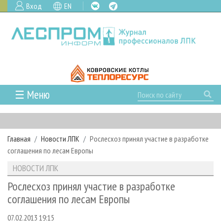
Вход
EN
☰ Меню
ГЛАВНАЯ
РУБРИКИ И ТЕМЫ
Главная
Новости ЛПК
Рослесхоз принял участие в разработке
РУБРИКИ ЖУРНАЛА
НОВОСТИ
соглашения по лесам Европы
ЛЕСНОЕ ХОЗЯЙСТВО
КАЛЕНДАРЬ СОБЫТИЙ
ПРОЕКТЫ ЛПИ
НОВОСТИ ЛПК
ЛЕСОЗАГОТОВКА
НОВОСТИ ЛПК
АНАЛИТИКА
АРХИВ
Рослесхоз принял участие в разработке
ЛЕСОПИЛЕНИЕ
НОВОСТИ ЖУРНАЛА
ПРЕДПРИЯТИЯ ЛПК
АРХИВ ЖУРНАЛОВ
соглашения по лесам Европы
О ЖУРНАЛЕ
ДЕРЕВООБРАБОТКА
НОВОСТИ КОМПАНИЙ
ЛЕСНЫЕ РЕГИОНЫ РОССИИ
СТАТЬИ
ПОДПИСКА
РЕКЛАМОДАТЕЛЯМ
07.02.2013 19:15