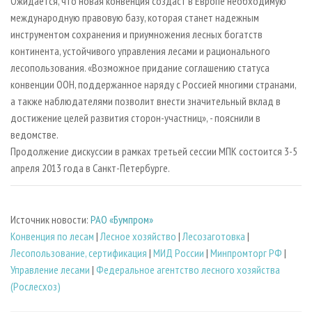
Ожидается, что новая конвенция создаст в Европе необходимую
международную правовую базу, которая станет надежным
инструментом сохранения и приумножения лесных богатств
континента, устойчивого управления лесами и рационального
лесопользования. «Возможное придание соглашению статуса
конвенции ООН, поддержанное наряду с Россией многими странами,
а также наблюдателями позволит внести значительный вклад в
достижение целей развития сторон-участниц», - пояснили в
ведомстве.
Продолжение дискуссии в рамках третьей сессии МПК состоится 3-5
апреля 2013 года в Санкт-Петербурге.
Источник новости:
РАО «Бумпром»
Конвенция по лесам
|
Лесное хозяйство
|
Лесозаготовка
|
Лесопользование, сертификация
|
МИД России
|
Минпромторг РФ
|
Управление лесами
|
Федеральное агентство лесного хозяйства
(Рослесхоз)