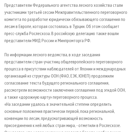
СУШКА ДРЕВЕСИНЫ
ПЕРСОНЫ
КОНТАКТЫ
РЕКЛАМА
Представители Федерального агентства лесного хозяйства стали
участниками третьей сессии Межправительственного переговорного
ПРОИЗВОДСТВО ДРЕВЕСНЫХ ПЛИТ
МОБИЛЬНЫЕ ВЫСТАВКИ
РЕКЛАМА НА САЙТЕ
комитета по разработке юридически обязывающего соглашения по
ДЕРЕВЯННОЕ ДОМОСТРОЕНИЕ
ОФИЦИАЛЬНЫЕ ДЕЛЕГАЦИИ
лесам в Европе, которая состоялась в Турции. Об этом сообщает
ПРОИЗВОДСТВО МЕБЕЛИ
пресс-служба Рослесхоза. В российскую делегацию также вошли
ПРИОРИТЕТНЫЕ ИНВЕСТПРОЕКТЫ
представители МИД России и Минпромторга РФ.
БИОЭНЕРГЕТИКА
RUSSIAN FORESTRY REVIEW
ЦБП
ГАЗЕТА ЛЕСПРОМФОРУМ
По информации лесного ведомства, в ходе заседания
представители стран-участниц общеевропейского переговорного
ИНСТРУМЕНТ И МАТЕРИАЛЫ
БИБЛИОТЕКА СПЕЦИАЛИСТА
процесса в присутствии наблюдателей от Японии и международных
организаций из структуры ООН (ФАО, ЕЭК, ЮНЕП) продолжили
согласование текста будущего регионального соглашения,
рассмотрели возможности заключения соглашения под эгидой ООН,
а также «дорожную карту» переговорного процесса.
«На заседании удалось в значительной степени определить
основные положения практически первой, пока региональной,
конвенции по лесам, предусматривающей возможность
присоединения к ней любых стран мира, - отметили в Рослесхозе.