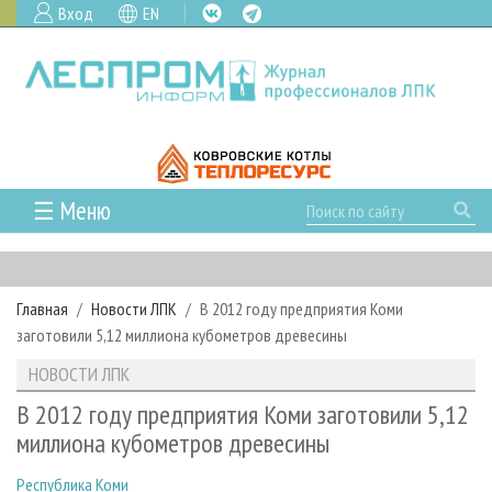
Вход
EN
☰ Меню
ГЛАВНАЯ
РУБРИКИ И ТЕМЫ
Главная
Новости ЛПК
В 2012 году предприятия Коми
РУБРИКИ ЖУРНАЛА
НОВОСТИ
заготовили 5,12 миллиона кубометров древесины
ЛЕСНОЕ ХОЗЯЙСТВО
КАЛЕНДАРЬ СОБЫТИЙ
ПРОЕКТЫ ЛПИ
НОВОСТИ ЛПК
ЛЕСОЗАГОТОВКА
НОВОСТИ ЛПК
АНАЛИТИКА
АРХИВ
В 2012 году предприятия Коми заготовили 5,12
ЛЕСОПИЛЕНИЕ
НОВОСТИ ЖУРНАЛА
ПРЕДПРИЯТИЯ ЛПК
АРХИВ ЖУРНАЛОВ
миллиона кубометров древесины
О ЖУРНАЛЕ
ДЕРЕВООБРАБОТКА
НОВОСТИ КОМПАНИЙ
ЛЕСНЫЕ РЕГИОНЫ РОССИИ
СТАТЬИ
ПОДПИСКА
РЕКЛАМОДАТЕЛЯМ
Республика Коми