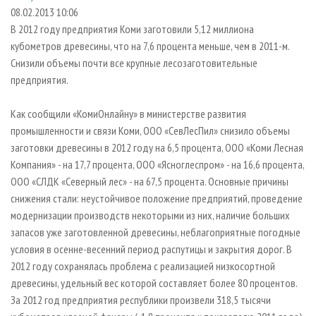
СУШКА ДРЕВЕСИНЫ
ПЕРСОНЫ
КОНТАКТЫ
РЕКЛАМА
08.02.2013 10:06
В 2012 году предприятия Коми заготовили 5,12 миллиона
ПРОИЗВОДСТВО ДРЕВЕСНЫХ ПЛИТ
МОБИЛЬНЫЕ ВЫСТАВКИ
РЕКЛАМА НА САЙТЕ
кубометров древесины, что на 7,6 процента меньше, чем в 2011-м.
ДЕРЕВЯННОЕ ДОМОСТРОЕНИЕ
ОФИЦИАЛЬНЫЕ ДЕЛЕГАЦИИ
Снизили объемы почти все крупные лесозаготовительные
ПРОИЗВОДСТВО МЕБЕЛИ
предприятия.
ПРИОРИТЕТНЫЕ ИНВЕСТПРОЕКТЫ
БИОЭНЕРГЕТИКА
RUSSIAN FORESTRY REVIEW
Как сообщили «КомиОнлайну» в министерстве развития
ЦБП
ГАЗЕТА ЛЕСПРОМФОРУМ
промышленности и связи Коми, ООО «СевЛесПил» снизило объемы
заготовки древесины в 2012 году на 6,5 процента, ООО «Коми Лесная
ИНСТРУМЕНТ И МАТЕРИАЛЫ
БИБЛИОТЕКА СПЕЦИАЛИСТА
Компания» - на 17,7 процента, ООО «Ясноглеспром» - на 16,6 процента,
ООО «СЛДК «Северный лес» - на 67,5 процента. Основные причины
снижения стали: неустойчивое положение предприятий, проведение
модернизации производств некоторыми из них, наличие больших
запасов уже заготовленной древесины, неблагоприятные погодные
условия в осенне-весенний период распутицы и закрытия дорог. В
2012 году сохранялась проблема с реализацией низкосортной
древесины, удельный вес которой составляет более 80 процентов.
За 2012 год предприятия республики произвели 318,5 тысячи