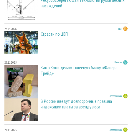
Ресурсосберегающая технология рубки лесных
насаждений
23.03.2026
ЦБП
Страсти по ЦБП
28.11.2025
Развитие
Как в Коми делают клееную балку. «Фанера
Трейд»
28.11.2025
Лесозаготовка
В России введут долгосрочные правила
индексации платы за аренду леса
28.11.2025
Лесозаготовка