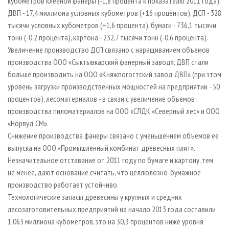
кубометров клееной фанеры (-1,8 процента к показателю 2011 года),
ДВП - 17,4 миллиона условных кубометров (+16 процентов), ДСП - 328
тысячи условных кубометров (+1,6 процента), бумаги - 736,1 тысячи
тонн (-0,2 процента), картона - 232,7 тысячи тонн (-0,6 процента).
Увеличение производство ДСП связано с наращиванием объемов
производства ООО «Сыктывкарский фанерный завод», ДВП стали
больше производить на ООО «Княжпогостский завод ДВП» (при этом
уровень загрузки производственных мощностей на предприятии - 50
процентов), лесоматериалов - в связи с увеличение объемов
производства пиломатериалов на ООО «СЛДК «Северный лес» и ООО
«Норвуд СМ».
Снижение производства фанеры связано с уменьшением объемов ее
выпуска на ООО «Промышленный комбинат древесных плит».
Незначительное отставание от 2011 году по бумаге и картону, тем
не менее, дают основание считать, что целлюлозно-бумажное
производство работает устойчиво.
Технологические запасы древесины у крупных и средних
лесозаготовительных предприятий на начало 2013 года составили
1,063 миллиона кубометров, это на 30,3 процентов ниже уровня