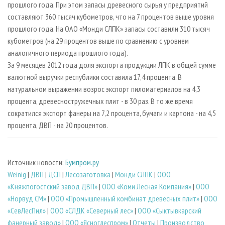
прошлого года. При этом запасы древесного сырья у предприятий
составляют 360 тысяч кубометров, что на 7 процентов выше уровня
прошлого года. На ОАО «Монди СЛПК» запасы составили 310 тысяч
кубометров (на 29 процентов выше по сравнению с уровнем
аналогичного периода прошлого года).
За 9 месяцев 2012 года доля экспорта продукции ЛПК в общей сумме
валютной выручки республики составила 17,4 процента. В
натуральном выражении возрос экспорт пиломатериалов на 4,3
процента, древесностружечных плит - в 30 раз. В то же время
сократился экспорт фанеры на 7,2 процента, бумаги и картона - на 4,5
процента, ДВП - на 20 процентов.
Источник новости:
Бумпром.ру
Weinig
|
ДВП
|
ДСП
|
Лесозаготовка
|
Монди СЛПК
|
ООО
«Княжпогостский завод ДВП»
|
ООО «Коми Лесная Компания»
|
ООО
«Норвуд СМ»
|
ООО «Промышленный комбинат древесных плит»
|
ООО
«СевЛесПил»
|
ООО «СЛДК «Северный лес»
|
ООО «Сыктывкарский
фанерный завод»
|
ООО «Ясноглеспром»
|
Отчеты
|
Производство