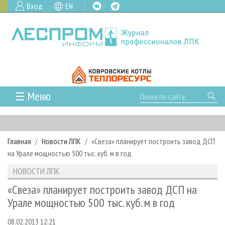
Вход
EN
☰ Меню
ГЛАВНАЯ
РУБРИКИ И ТЕМЫ
Главная
Новости ЛПК
«Свеза» планирует построить завод ДСП
РУБРИКИ ЖУРНАЛА
НОВОСТИ
на Урале мощностью 500 тыс. куб. м в год
ЛЕСНОЕ ХОЗЯЙСТВО
КАЛЕНДАРЬ СОБЫТИЙ
ПРОЕКТЫ ЛПИ
НОВОСТИ ЛПК
ЛЕСОЗАГОТОВКА
НОВОСТИ ЛПК
АНАЛИТИКА
АРХИВ
«Свеза» планирует построить завод ДСП на
ЛЕСОПИЛЕНИЕ
НОВОСТИ ЖУРНАЛА
ПРЕДПРИЯТИЯ ЛПК
АРХИВ ЖУРНАЛОВ
Урале мощностью 500 тыс. куб. м в год
О ЖУРНАЛЕ
ДЕРЕВООБРАБОТКА
НОВОСТИ КОМПАНИЙ
ЛЕСНЫЕ РЕГИОНЫ РОССИИ
СТАТЬИ
ПОДПИСКА
РЕКЛАМОДАТЕЛЯМ
08.02.2013 12:21