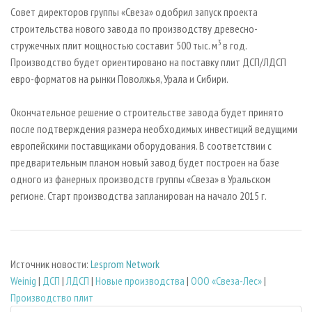
СУШКА ДРЕВЕСИНЫ
ПЕРСОНЫ
КОНТАКТЫ
РЕКЛАМА
Совет директоров группы «Свеза» одобрил запуск проекта
строительства нового завода по производству древесно-
ПРОИЗВОДСТВО ДРЕВЕСНЫХ ПЛИТ
МОБИЛЬНЫЕ ВЫСТАВКИ
РЕКЛАМА НА САЙТЕ
3
стружечных плит мощностью составит 500 тыс. м
в год.
ДЕРЕВЯННОЕ ДОМОСТРОЕНИЕ
ОФИЦИАЛЬНЫЕ ДЕЛЕГАЦИИ
Производство будет ориентировано на поставку плит ДСП/ЛДСП
ПРОИЗВОДСТВО МЕБЕЛИ
евро-форматов на рынки Поволжья, Урала и Сибири.
ПРИОРИТЕТНЫЕ ИНВЕСТПРОЕКТЫ
БИОЭНЕРГЕТИКА
RUSSIAN FORESTRY REVIEW
Окончательное решение о строительстве завода будет принято
ЦБП
ГАЗЕТА ЛЕСПРОМФОРУМ
после подтверждения размера необходимых инвестиций ведущими
европейскими поставщиками оборудования. В соответствии с
ИНСТРУМЕНТ И МАТЕРИАЛЫ
БИБЛИОТЕКА СПЕЦИАЛИСТА
предварительным планом новый завод будет построен на базе
одного из фанерных производств группы «Свеза» в Уральском
регионе. Старт производства запланирован на начало 2015 г.
Источник новости:
Lesprom Network
Weinig
|
ДСП
|
ЛДСП
|
Новые производства
|
ООО «Свеза-Лес»
|
Производство плит