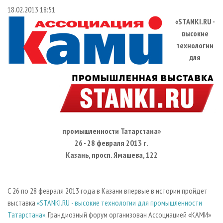
СУШКА ДРЕВЕСИНЫ
ПЕРСОНЫ
КОНТАКТЫ
РЕКЛАМА
18.02.2013 18:51
«STANKI.RU -
ПРОИЗВОДСТВО ДРЕВЕСНЫХ ПЛИТ
МОБИЛЬНЫЕ ВЫСТАВКИ
РЕКЛАМА НА САЙТЕ
высокие
ДЕРЕВЯННОЕ ДОМОСТРОЕНИЕ
ОФИЦИАЛЬНЫЕ ДЕЛЕГАЦИИ
технологии
ПРОИЗВОДСТВО МЕБЕЛИ
ПРИОРИТЕТНЫЕ ИНВЕСТПРОЕКТЫ
для
БИОЭНЕРГЕТИКА
RUSSIAN FORESTRY REVIEW
ЦБП
ГАЗЕТА ЛЕСПРОМФОРУМ
ИНСТРУМЕНТ И МАТЕРИАЛЫ
БИБЛИОТЕКА СПЕЦИАЛИСТА
промышленности Татарстана»
26 - 28 февраля 2013 г.
Казань, просп. Ямашева, 122
С 26 по 28 февраля 2013 года в Казани впервые в истории пройдет
выставка
«STANKI.RU - высокие технологии для промышленности
Татарстана»
. Грандиозный форум организован Ассоциацией «КАМИ»