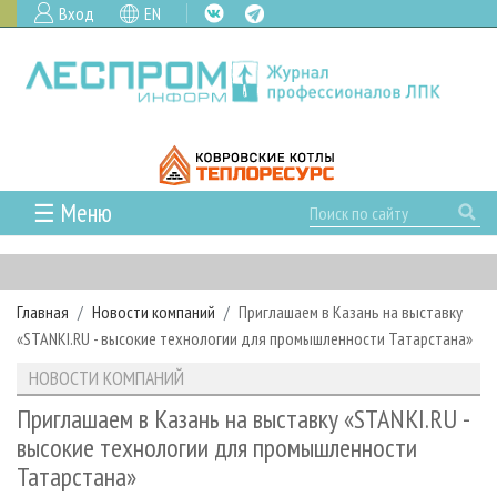
Вход
EN
☰ Меню
ГЛАВНАЯ
РУБРИКИ И ТЕМЫ
Главная
Новости компаний
Приглашаем в Казань на выставку
РУБРИКИ ЖУРНАЛА
НОВОСТИ
«STANKI.RU - высокие технологии для промышленности Татарстана»
ЛЕСНОЕ ХОЗЯЙСТВО
КАЛЕНДАРЬ СОБЫТИЙ
ПРОЕКТЫ ЛПИ
НОВОСТИ КОМПАНИЙ
ЛЕСОЗАГОТОВКА
НОВОСТИ ЛПК
АНАЛИТИКА
АРХИВ
Приглашаем в Казань на выставку «STANKI.RU -
ЛЕСОПИЛЕНИЕ
НОВОСТИ ЖУРНАЛА
ПРЕДПРИЯТИЯ ЛПК
АРХИВ ЖУРНАЛОВ
высокие технологии для промышленности
О ЖУРНАЛЕ
Татарстана»
ДЕРЕВООБРАБОТКА
НОВОСТИ КОМПАНИЙ
ЛЕСНЫЕ РЕГИОНЫ РОССИИ
СТАТЬИ
ПОДПИСКА
РЕКЛАМОДАТЕЛЯМ