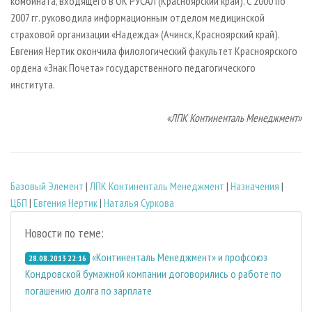
комбината, входящего в ОК РУСАЛ (Красноярский край). С 2000 по
2007 гг. руководила информационным отделом медицинской
страховой организации «Надежда» (Ачинск, Красноярский край).
Евгения Нертик окончила филологический факультет Красноярского
ордена «Знак Почета» государственного педагогического
института.
«ЛПК Континенталь Менеджмент»
Базовый Элемент
|
ЛПК Континенталь Менеджмент
|
Назначения
|
ЦБП
|
Евгения Нертик
|
Наталья Суркова
Новости по теме:
«Континенталь Менеджмент» и профсоюз
28.08.2013 22:16
Кондровской бумажной компании договорились о работе по
погашению долга по зарплате