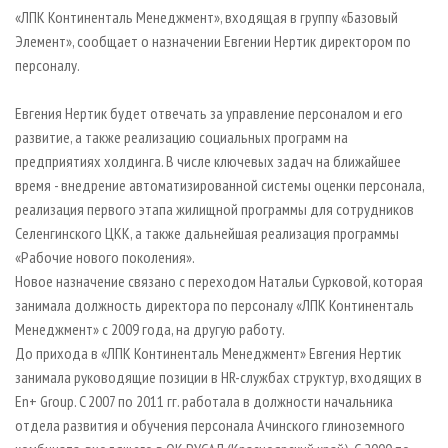
СУШКА ДРЕВЕСИНЫ
ПЕРСОНЫ
КОНТАКТЫ
РЕКЛАМА
«ЛПК Континенталь Менеджмент», входящая в группу «Базовый
Элемент», сообщает о назначении Евгении Нертик директором по
ПРОИЗВОДСТВО ДРЕВЕСНЫХ ПЛИТ
МОБИЛЬНЫЕ ВЫСТАВКИ
РЕКЛАМА НА САЙТЕ
персоналу.
ДЕРЕВЯННОЕ ДОМОСТРОЕНИЕ
ОФИЦИАЛЬНЫЕ ДЕЛЕГАЦИИ
ПРОИЗВОДСТВО МЕБЕЛИ
Евгения Нертик будет отвечать за управление персоналом и его
ПРИОРИТЕТНЫЕ ИНВЕСТПРОЕКТЫ
развитие, а также реализацию социальных программ на
БИОЭНЕРГЕТИКА
RUSSIAN FORESTRY REVIEW
предприятиях холдинга. В числе ключевых задач на ближайшее
ЦБП
ГАЗЕТА ЛЕСПРОМФОРУМ
время - внедрение автоматизированной системы оценки персонала,
реализация первого этапа жилищной программы для сотрудников
ИНСТРУМЕНТ И МАТЕРИАЛЫ
БИБЛИОТЕКА СПЕЦИАЛИСТА
Селенгинского ЦКК, а также дальнейшая реализация программы
«Рабочие нового поколения».
Новое назначение связано с переходом Натальи Сурковой, которая
занимала должность директора по персоналу «ЛПК Континенталь
Менеджмент» с 2009 года, на другую работу.
До прихода в «ЛПК Континенталь Менеджмент» Евгения Нертик
занимала руководящие позиции в HR-службах структур, входящих в
En+ Group. C 2007 по 2011 гг. работала в должности начальника
отдела развития и обучения персонала Ачинского глиноземного