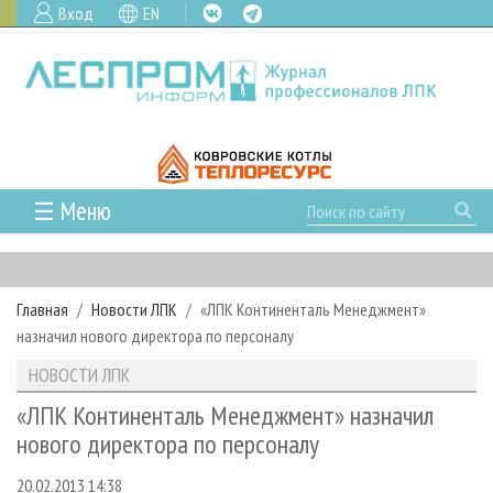
Вход
EN
☰ Меню
ГЛАВНАЯ
РУБРИКИ И ТЕМЫ
Главная
Новости ЛПК
«ЛПК Континенталь Менеджмент»
РУБРИКИ ЖУРНАЛА
НОВОСТИ
назначил нового директора по персоналу
ЛЕСНОЕ ХОЗЯЙСТВО
КАЛЕНДАРЬ СОБЫТИЙ
ПРОЕКТЫ ЛПИ
НОВОСТИ ЛПК
ЛЕСОЗАГОТОВКА
НОВОСТИ ЛПК
АНАЛИТИКА
АРХИВ
«ЛПК Континенталь Менеджмент» назначил
ЛЕСОПИЛЕНИЕ
НОВОСТИ ЖУРНАЛА
ПРЕДПРИЯТИЯ ЛПК
АРХИВ ЖУРНАЛОВ
нового директора по персоналу
О ЖУРНАЛЕ
ДЕРЕВООБРАБОТКА
НОВОСТИ КОМПАНИЙ
ЛЕСНЫЕ РЕГИОНЫ РОССИИ
СТАТЬИ
ПОДПИСКА
РЕКЛАМОДАТЕЛЯМ
20.02.2013 14:38