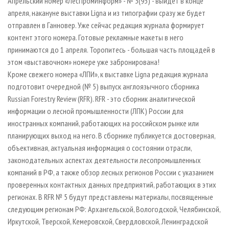
Апрельский номер «ЛесПромИнформ» - № 3(93) - выйдет в конце
апреля, накануне выставки Ligna и из типографии сразу же будет
отправлен в Ганновер. Уже сейчас редакция журнала формирует
контент этого номера. Готовые рекламные макеты в него
принимаются до 1 апреля. Торопитесь - большая часть площадей в
этом «выставочном» номере уже забронирована!
Кроме свежего номера «ЛПИ», к выставке Ligna редакция журнала
подготовит очередной (№ 5) выпуск англоязычного сборника
Russian Forestry Review (RFR). RFR - это сборник аналитической
информации о лесной промышленности (
ЛПК
) России для
иностранных компаний, работающих на российском рынке или
планирующих выход на него. В сборнике публикуется достоверная,
объективная, актуальная информация о состоянии отрасли,
законодательных аспектах деятельности лесопромышленных
компаний в РФ, а также обзор лесных регионов России с указанием
проверенных контактных данных предприятий, работающих в этих
регионах. В RFR № 5 будут представлены материалы, посвященные
следующим регионам РФ: Архангельской, Вологодской, Челябинской,
Иркутской, Тверской, Кемеровской, Свердловской, Ленинградской