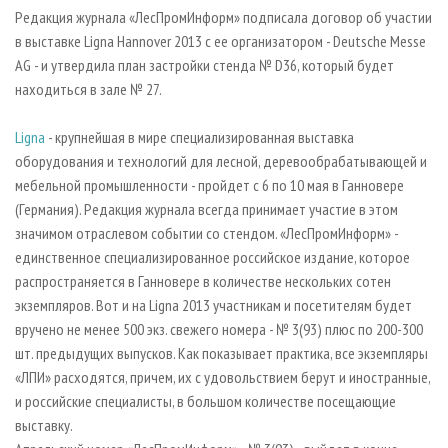
СУШКА ДРЕВЕСИНЫ
ПЕРСОНЫ
КОНТАКТЫ
РЕКЛАМА
Редакция журнала «ЛесПромИнформ» подписала договор об участии
в выставке Ligna Hannover 2013 с ее организатором - Deutsche Messe
ПРОИЗВОДСТВО ДРЕВЕСНЫХ ПЛИТ
МОБИЛЬНЫЕ ВЫСТАВКИ
РЕКЛАМА НА САЙТЕ
AG - и утвердила план застройки стенда № D36, который будет
ДЕРЕВЯННОЕ ДОМОСТРОЕНИЕ
ОФИЦИАЛЬНЫЕ ДЕЛЕГАЦИИ
находиться в зале № 27.
ПРОИЗВОДСТВО МЕБЕЛИ
ПРИОРИТЕТНЫЕ ИНВЕСТПРОЕКТЫ
Ligna
- крупнейшая в мире специализированная выставка
БИОЭНЕРГЕТИКА
RUSSIAN FORESTRY REVIEW
оборудования и технологий для лесной, деревообрабатывающей и
ЦБП
ГАЗЕТА ЛЕСПРОМФОРУМ
мебельной промышленности - пройдет с 6 по 10 мая в Ганновере
(Германия). Редакция журнала всегда принимает участие в этом
ИНСТРУМЕНТ И МАТЕРИАЛЫ
БИБЛИОТЕКА СПЕЦИАЛИСТА
значимом отраслевом событии со стендом. «ЛесПромИнформ» -
единственное специализированное российское издание, которое
распространяется в Ганновере в количестве нескольких сотен
экземпляров. Вот и на Ligna 2013 участникам и посетителям будет
вручено не менее 500 экз. свежего номера - № 3(93) плюс по 200-300
шт. предыдущих выпусков. Как показывает практика, все экземпляры
«ЛПИ» расходятся, причем, их с удовольствием берут и иностранные,
и российские специалисты, в большом количестве посещающие
выставку.