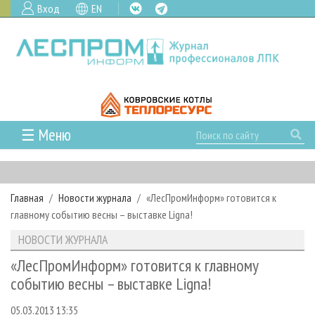
Вход
EN
☰ Меню
ГЛАВНАЯ
РУБРИКИ И ТЕМЫ
Главная
Новости журнала
«ЛесПромИнформ» готовится к
РУБРИКИ ЖУРНАЛА
НОВОСТИ
главному событию весны – выставке Ligna!
ЛЕСНОЕ ХОЗЯЙСТВО
КАЛЕНДАРЬ СОБЫТИЙ
ПРОЕКТЫ ЛПИ
НОВОСТИ ЖУРНАЛА
ЛЕСОЗАГОТОВКА
НОВОСТИ ЛПК
АНАЛИТИКА
АРХИВ
«ЛесПромИнформ» готовится к главному
ЛЕСОПИЛЕНИЕ
НОВОСТИ ЖУРНАЛА
ПРЕДПРИЯТИЯ ЛПК
АРХИВ ЖУРНАЛОВ
событию весны – выставке Ligna!
О ЖУРНАЛЕ
ДЕРЕВООБРАБОТКА
НОВОСТИ КОМПАНИЙ
ЛЕСНЫЕ РЕГИОНЫ РОССИИ
СТАТЬИ
ПОДПИСКА
РЕКЛАМОДАТЕЛЯМ
05.03.2013 13:35