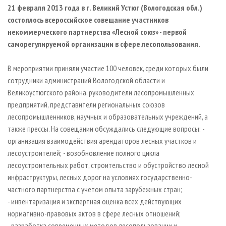
СУШКА ДРЕВЕСИНЫ
ПЕРСОНЫ
21 февраля 2013 года в г. Великий Устюг (Вологодская обл.)
КОНТАКТЫ
РЕКЛАМА
состоялось всероссийское совещание участников
ПРОИЗВОДСТВО ДРЕВЕСНЫХ ПЛИТ
МОБИЛЬНЫЕ ВЫСТАВКИ
РЕКЛАМА НА САЙТЕ
некоммерческого партнерства «Лесной союз» - первой
ДЕРЕВЯННОЕ ДОМОСТРОЕНИЕ
ОФИЦИАЛЬНЫЕ ДЕЛЕГАЦИИ
саморегулируемой организации в сфере лесопользования.
ПРОИЗВОДСТВО МЕБЕЛИ
ПРИОРИТЕТНЫЕ ИНВЕСТПРОЕКТЫ
В мероприятии приняли участие 100 человек, среди которых были
БИОЭНЕРГЕТИКА
RUSSIAN FORESTRY REVIEW
сотрудники администраций Вологодской области и
ЦБП
ГАЗЕТА ЛЕСПРОМФОРУМ
Великоустюгского района, руководители лесопромышленных
предприятий, представители региональных союзов
ИНСТРУМЕНТ И МАТЕРИАЛЫ
БИБЛИОТЕКА СПЕЦИАЛИСТА
лесопромышленников, научных и образовательных учреждений, а
также прессы. На совещании обсуждались следующие вопросы: -
организация взаимодействия арендаторов лесных участков и
лесоустроителей; - возобновление полного цикла
лесоустроительных работ, строительство и обустройство лесной
инфраструктуры, лесных дорог на условиях государственно-
частного партнерства с учетом опыта зарубежных стран;
- инвентаризация и экспертная оценка всех действующих
нормативно-правовых актов в сфере лесных отношений;
- разработка современных методов лесопользовании и