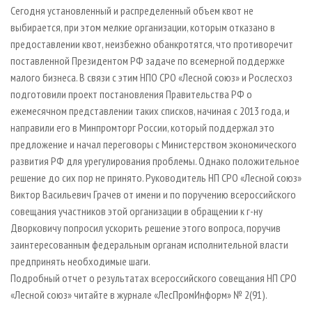
Сегодня установленный и распределенный объем квот не
выбирается, при этом мелкие организации, которым отказано в
предоставлении квот, неизбежно обанкротятся, что противоречит
поставленной Президентом РФ задаче по всемерной поддержке
малого бизнеса. В связи с этим НПО СРО «Лесной союз» и Рослесхоз
подготовили проект постановления Правительства РФ о
ежемесячном представлении таких списков, начиная с 2013 года, и
направили его в Минпромторг России, который поддержал это
предложение и начал переговоры с Министерством экономического
развития РФ для урегулирования проблемы. Однако положительное
решение до сих пор не принято. Руководитель НП СРО «Лесной союз»
Виктор Васильевич Грачев от имени и по поручению всероссийского
совещания участников этой организации в обращении к г-ну
Дворковичу попросил ускорить решение этого вопроса, поручив
заинтересованным федеральным органам исполнительной власти
предпринять необходимые шаги.
Подробный отчет о результатах всероссийского совещания НП СРО
«Лесной союз» читайте в журнале «ЛесПромИнформ» № 2(91).