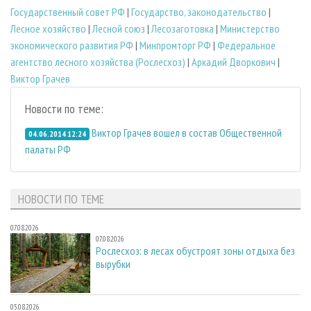
Государственный совет РФ
|
Государство, законодательство
|
Лесное хозяйство
|
Лесной союз
|
Лесозаготовка
|
Министерство
экономического развития РФ
|
Минпромторг РФ
|
Федеральное
агентство лесного хозяйства (Рослесхоз)
|
Аркадий Дворкович
|
Виктор Грачев
Новости по теме:
Виктор Грачев вошел в состав Общественной
04.06.2014 12:24
палаты РФ
НОВОСТИ ПО ТЕМЕ
07.08.2026
07.08.2026
Рослесхоз: в лесах обустроят зоны отдыха без
вырубки
05.08.2026