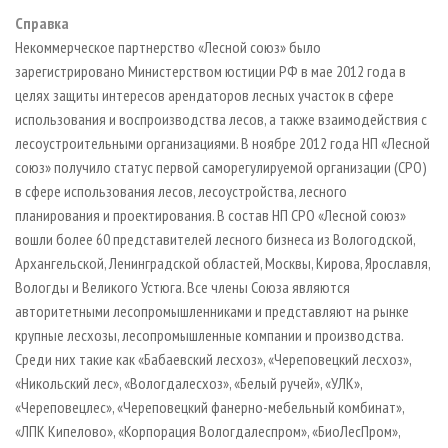
Справка
Некоммерческое партнерство «Лесной союз» было
зарегистрировано Министерством юстиции РФ в мае 2012 года в
целях защиты интересов арендаторов лесных участок в сфере
использования и воспроизводства лесов, а также взаимодействия с
лесоустроительными организациями. В ноябре 2012 года НП «Лесной
союз» получило статус первой саморегулируемой организации (СРО)
в сфере использования лесов, лесоустройства, лесного
планирования и проектирования. В состав НП СРО «Лесной союз»
вошли более 60 представителей лесного бизнеса из Вологодской,
Архангельской, Ленинградской областей, Москвы, Кирова, Ярославля,
Вологды и Великого Устюга. Все члены Союза являются
авторитетными лесопромышленниками и представляют на рынке
крупные лесхозы, лесопромышленные компании и производства.
Среди них такие как «Бабаевский лесхоз», «Череповецкий лесхоз»,
«Никольский лес», «Вологдалесхоз», «Белый ручей», «УЛК»,
«Череповецлес», «Череповецкий фанерно-мебельный комбинат»,
«ЛПК Кипелово», «Корпорация Вологдалеспром», «БиоЛесПром»,