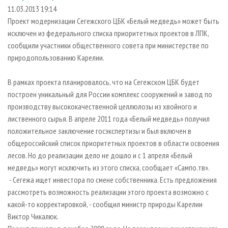
СУШКА ДРЕВЕСИНЫ
ПЕРСОНЫ
КОНТАКТЫ
РЕКЛАМА
11.03.2013 19:14
Проект модернизации Сегежского ЦБК «Белый медведь» может быть
ПРОИЗВОДСТВО ДРЕВЕСНЫХ ПЛИТ
МОБИЛЬНЫЕ ВЫСТАВКИ
РЕКЛАМА НА САЙТЕ
исключен из федерального списка приоритетных проектов в ЛПК,
ДЕРЕВЯННОЕ ДОМОСТРОЕНИЕ
ОФИЦИАЛЬНЫЕ ДЕЛЕГАЦИИ
сообщили участники общественного совета при министерстве по
ПРОИЗВОДСТВО МЕБЕЛИ
природопользованию Карелии.
ПРИОРИТЕТНЫЕ ИНВЕСТПРОЕКТЫ
БИОЭНЕРГЕТИКА
RUSSIAN FORESTRY REVIEW
В рамках проекта планировалось, что на Сегежском ЦБК будет
ЦБП
ГАЗЕТА ЛЕСПРОМФОРУМ
построен уникальный для России комплекс сооружений и завод по
производству высококачественной целлюлозы из хвойного и
ИНСТРУМЕНТ И МАТЕРИАЛЫ
БИБЛИОТЕКА СПЕЦИАЛИСТА
лиственного сырья. В апреле 2011 года «Белый медведь» получил
положительное заключение госэкспертизы и был включен в
общероссийский список приоритетных проектов в области освоения
лесов. Но до реализации дело не дошло и с 1 апреля «Белый
медведь» могут исключить из этого списка, сообщает «Сампо.тв».
- Сегежа ищет инвестора по смене собственника. Есть предложения
рассмотреть возможность реализации этого проекта возможно с
какой-то корректировкой, - сообщил министр природы Карелии
Виктор Чикалюк.