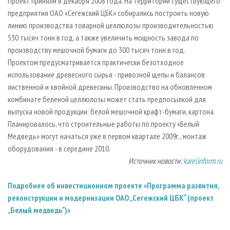
Проект приняли в декабря 2008 года. На территории существующего
предприятия ОАО «Сегежский ЦБК» собирались построить новую
линию производства товарной целлюлозы производительностью
530 тысяч тонн в год, а также увеличить мощность завода по
производству мешочной бумаги до 300 тысяч тонн в год.
Проектом предусматривается практически безотходное
использование древесного сырья - привозной щепы и балансов
лиственной и хвойной древесины. Производство на обновленном
комбинате беленой целлюлозы может стать предпосылкой для
выпуска новой продукции: белой мешочной крафт-бумаги, картона.
Планировалось, что строительные работы по проекту «Белый
Медведь» могут начаться уже в первом квартале 2009г., монтаж
оборудования - в середине 2010.
Источник новости:
karelinform.ru
Подробнее об инвестиционном проекте «Программа развития,
реконструкции и модернизации ОАО „Сегежский ЦБК“ (проект
„Белый медведь“)»