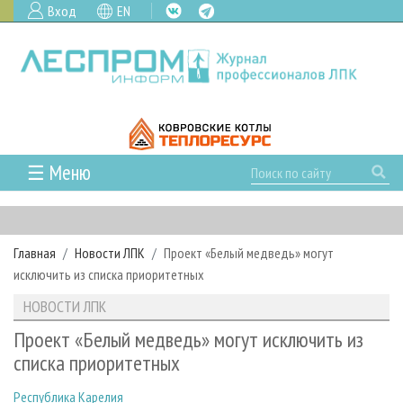
Вход
EN
☰ Меню
ГЛАВНАЯ
РУБРИКИ И ТЕМЫ
Главная
Новости ЛПК
Проект «Белый медведь» могут
РУБРИКИ ЖУРНАЛА
НОВОСТИ
исключить из списка приоритетных
ЛЕСНОЕ ХОЗЯЙСТВО
КАЛЕНДАРЬ СОБЫТИЙ
ПРОЕКТЫ ЛПИ
НОВОСТИ ЛПК
ЛЕСОЗАГОТОВКА
НОВОСТИ ЛПК
АНАЛИТИКА
АРХИВ
Проект «Белый медведь» могут исключить из
ЛЕСОПИЛЕНИЕ
НОВОСТИ ЖУРНАЛА
ПРЕДПРИЯТИЯ ЛПК
АРХИВ ЖУРНАЛОВ
списка приоритетных
О ЖУРНАЛЕ
ДЕРЕВООБРАБОТКА
НОВОСТИ КОМПАНИЙ
ЛЕСНЫЕ РЕГИОНЫ РОССИИ
СТАТЬИ
ПОДПИСКА
РЕКЛАМОДАТЕЛЯМ
Республика Карелия