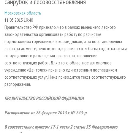
санрубок и лесовосстановления
СУШКА ДРЕВЕСИНЫ
ПЕРСОНЫ
КОНТАКТЫ
РЕКЛАМА
Московская область
ПРОИЗВОДСТВО ДРЕВЕСНЫХ ПЛИТ
МОБИЛЬНЫЕ ВЫСТАВКИ
РЕКЛАМА НА САЙТЕ
11.03.2013 19:40
ДЕРЕВЯННОЕ ДОМОСТРОЕНИЕ
ОФИЦИАЛЬНЫЕ ДЕЛЕГАЦИИ
Правительство РФ признало, что в рамках нынешнего лесного
ПРОИЗВОДСТВО МЕБЕЛИ
ПРИОРИТЕТНЫЕ ИНВЕСТПРОЕКТЫ
законодательства организовать работу по расчистке
подмосковных горельников и короедников, и по восстановлению
БИОЭНЕРГЕТИКА
RUSSIAN FORESTRY REVIEW
лесов на их месте, невозможно, и решило хотя бы на год отказаться
ЦБП
ГАЗЕТА ЛЕСПРОМФОРУМ
от аукционного размещения заказов на выполнение
соответствующих работ. Для этого областное автономное
ИНСТРУМЕНТ И МАТЕРИАЛЫ
БИБЛИОТЕКА СПЕЦИАЛИСТА
учреждение «Центрлес» признано единственным поставщиком
соответствующих услуг. Ниже приводится текст соответствующего
распоряжения.
ПРАВИТЕЛЬСТВО РОССИЙСКОЙ ФЕДЕРАЦИИ
Распоряжение от 26 февраля 2013 г. № 243-р
В соответствии с пунктом 17-1 части 2 статьи 55 Федерального