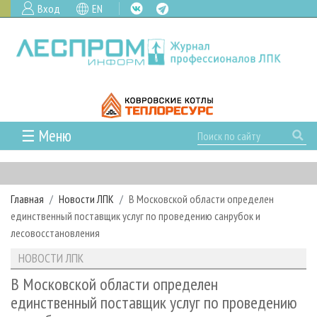
Вход
EN
☰ Меню
ГЛАВНАЯ
РУБРИКИ И ТЕМЫ
Главная
Новости ЛПК
В Московской области определен
РУБРИКИ ЖУРНАЛА
НОВОСТИ
единственный поставщик услуг по проведению санрубок и
ЛЕСНОЕ ХОЗЯЙСТВО
КАЛЕНДАРЬ СОБЫТИЙ
лесовосстановления
ПРОЕКТЫ ЛПИ
ЛЕСОЗАГОТОВКА
НОВОСТИ ЛПК
АНАЛИТИКА
НОВОСТИ ЛПК
АРХИВ
ЛЕСОПИЛЕНИЕ
НОВОСТИ ЖУРНАЛА
ПРЕДПРИЯТИЯ ЛПК
АРХИВ ЖУРНАЛОВ
В Московской области определен
О ЖУРНАЛЕ
единственный поставщик услуг по проведению
ДЕРЕВООБРАБОТКА
НОВОСТИ КОМПАНИЙ
ЛЕСНЫЕ РЕГИОНЫ РОССИИ
СТАТЬИ
ПОДПИСКА
РЕКЛАМОДАТЕЛЯМ