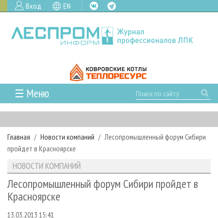
Вход
EN
☰ Меню
ГЛАВНАЯ
РУБРИКИ И ТЕМЫ
Главная
Новости компаний
Лесопромышленный форум Сибири
РУБРИКИ ЖУРНАЛА
НОВОСТИ
пройдет в Красноярске
ЛЕСНОЕ ХОЗЯЙСТВО
КАЛЕНДАРЬ СОБЫТИЙ
ПРОЕКТЫ ЛПИ
НОВОСТИ КОМПАНИЙ
ЛЕСОЗАГОТОВКА
НОВОСТИ ЛПК
АНАЛИТИКА
АРХИВ
Лесопромышленный форум Сибири пройдет в
ЛЕСОПИЛЕНИЕ
НОВОСТИ ЖУРНАЛА
ПРЕДПРИЯТИЯ ЛПК
АРХИВ ЖУРНАЛОВ
Красноярске
О ЖУРНАЛЕ
ДЕРЕВООБРАБОТКА
НОВОСТИ КОМПАНИЙ
ЛЕСНЫЕ РЕГИОНЫ РОССИИ
СТАТЬИ
ПОДПИСКА
РЕКЛАМОДАТЕЛЯМ
13.03.2013 15:41