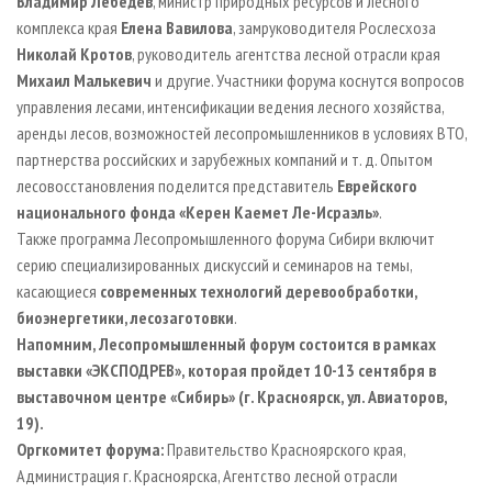
Владимир Лебедев
, министр природных ресурсов и лесного
комплекса края
Елена Вавилова
, замруководителя Рослесхоза
Николай Кротов
, руководитель агентства лесной отрасли края
Михаил Малькевич
и другие. Участники форума коснутся вопросов
управления лесами, интенсификации ведения лесного хозяйства,
аренды лесов, возможностей лесопромышленников в условиях ВТО,
партнерства российских и зарубежных компаний и т. д. Опытом
лесовосстановления поделится представитель
Еврейского
национального фонда «Керен Каемет Ле-Исраэль»
.
Также программа Лесопромышленного форума Сибири включит
серию специализированных дискуссий и семинаров на темы,
касающиеся
современных технологий деревообработки,
биоэнергетики, лесозаготовки
.
Напомним, Лесопромышленный форум состоится в рамках
выставки «ЭКСПОДРЕВ», которая пройдет 10-13 сентября в
выставочном центре «Сибирь» (г. Красноярск, ул. Авиаторов,
19).
Оргкомитет форума
:
Правительство Красноярского края,
Администрация г. Красноярска, Агентство лесной отрасли