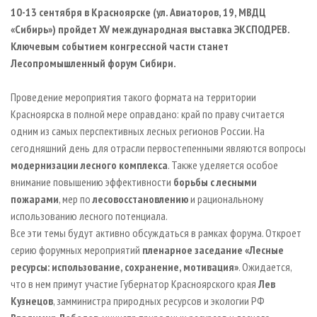
СУШКА ДРЕВЕСИНЫ
ПЕРСОНЫ
КОНТАКТЫ
РЕКЛАМА
10-13 сентября в Красноярске (ул. Авиаторов, 19, МВДЦ
«Сибирь») пройдет XV международная выставка ЭКСПОДРЕВ.
ПРОИЗВОДСТВО ДРЕВЕСНЫХ ПЛИТ
МОБИЛЬНЫЕ ВЫСТАВКИ
РЕКЛАМА НА САЙТЕ
Ключевым событием конгрессной части станет
ДЕРЕВЯННОЕ ДОМОСТРОЕНИЕ
ОФИЦИАЛЬНЫЕ ДЕЛЕГАЦИИ
Лесопромышленный форум Сибири.
ПРОИЗВОДСТВО МЕБЕЛИ
ПРИОРИТЕТНЫЕ ИНВЕСТПРОЕКТЫ
Проведение мероприятия такого формата на территории
БИОЭНЕРГЕТИКА
RUSSIAN FORESTRY REVIEW
Красноярска в полной мере оправдано: край по праву считается
ЦБП
ГАЗЕТА ЛЕСПРОМФОРУМ
одним из самых перспективных лесных регионов России. На
сегодняшний день для отрасли первостепенными являются вопросы
ИНСТРУМЕНТ И МАТЕРИАЛЫ
БИБЛИОТЕКА СПЕЦИАЛИСТА
модернизации лесного комплекса
. Также уделяется особое
внимание повышению эффективности
борьбы с лесными
пожарами
, мер по
лесовосстановлению
и рациональному
использованию лесного потенциала.
Все эти темы будут активно обсуждаться в рамках форума. Откроет
серию форумных мероприятий
пленарное заседание «Лесные
ресурсы: использование, сохранение, мотивация»
. Ожидается,
что в нем примут участие Губернатор Красноярского края
Лев
Кузнецов
, замминистра природных ресурсов и экологии РФ