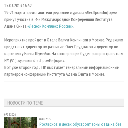
СУШКА ДРЕВЕСИНЫ
ПЕРСОНЫ
КОНТАКТЫ
РЕКЛАМА
15.03.2013 16:52
19-21 марта представители редакции журнала «ЛесПромИнформ»
ПРОИЗВОДСТВО ДРЕВЕСНЫХ ПЛИТ
МОБИЛЬНЫЕ ВЫСТАВКИ
РЕКЛАМА НА САЙТЕ
примут участие в 4-й Международной Конференции Института
ДЕРЕВЯННОЕ ДОМОСТРОЕНИЕ
ОФИЦИАЛЬНЫЕ ДЕЛЕГАЦИИ
Адама Смита
«Лесной Комплекс России»
.
ПРОИЗВОДСТВО МЕБЕЛИ
ПРИОРИТЕТНЫЕ ИНВЕСТПРОЕКТЫ
Мероприятие пройдет в Отеле Балчуг Кемпински в Москве. Редакцию
БИОЭНЕРГЕТИКА
RUSSIAN FORESTRY REVIEW
представят директор по развитию Олег Прудников и директор по
ЦБП
ГАЗЕТА ЛЕСПРОМФОРУМ
маркетингу Елена Шумейко. На конференции будет распространяться
№1(91) журнала «ЛесПромИнформ».
ИНСТРУМЕНТ И МАТЕРИАЛЫ
БИБЛИОТЕКА СПЕЦИАЛИСТА
Вот уже второй год ЛПИ выступает генеральным информационным
партнером конференции Института Адама Смита в Москве.
НОВОСТИ ПО ТЕМЕ
07.08.2026
07.08.2026
Рослесхоз: в лесах обустроят зоны отдыха без