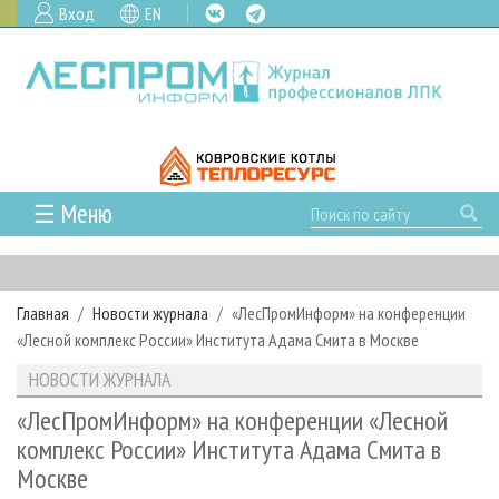
Вход
EN
☰ Меню
ГЛАВНАЯ
РУБРИКИ И ТЕМЫ
Главная
Новости журнала
«ЛесПромИнформ» на конференции
РУБРИКИ ЖУРНАЛА
НОВОСТИ
«Лесной комплекс России» Института Адама Смита в Москве
ЛЕСНОЕ ХОЗЯЙСТВО
КАЛЕНДАРЬ СОБЫТИЙ
ПРОЕКТЫ ЛПИ
НОВОСТИ ЖУРНАЛА
ЛЕСОЗАГОТОВКА
НОВОСТИ ЛПК
АНАЛИТИКА
АРХИВ
«ЛесПромИнформ» на конференции «Лесной
ЛЕСОПИЛЕНИЕ
НОВОСТИ ЖУРНАЛА
ПРЕДПРИЯТИЯ ЛПК
АРХИВ ЖУРНАЛОВ
комплекс России» Института Адама Смита в
О ЖУРНАЛЕ
Москве
ДЕРЕВООБРАБОТКА
НОВОСТИ КОМПАНИЙ
ЛЕСНЫЕ РЕГИОНЫ РОССИИ
СТАТЬИ
ПОДПИСКА
РЕКЛАМОДАТЕЛЯМ