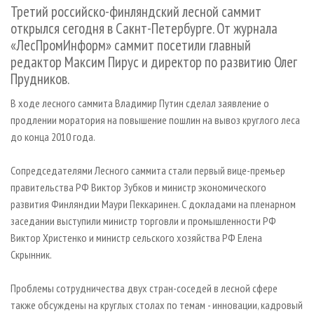
СУШКА ДРЕВЕСИНЫ
Третий российско-финляндский лесной саммит
ПЕРСОНЫ
КОНТАКТЫ
РЕКЛАМА
открылся сегодня в Сакнт-Петербурге. От журнала
ПРОИЗВОДСТВО ДРЕВЕСНЫХ ПЛИТ
МОБИЛЬНЫЕ ВЫСТАВКИ
РЕКЛАМА НА САЙТЕ
«ЛесПромИнформ» саммит посетили главный
ДЕРЕВЯННОЕ ДОМОСТРОЕНИЕ
ОФИЦИАЛЬНЫЕ ДЕЛЕГАЦИИ
редактор Максим Пирус и директор по развитию Олег
Прудников.
ПРОИЗВОДСТВО МЕБЕЛИ
ПРИОРИТЕТНЫЕ ИНВЕСТПРОЕКТЫ
БИОЭНЕРГЕТИКА
RUSSIAN FORESTRY REVIEW
В ходе лесного саммита Владимир Путин сделал заявление о
продлении моратория на повышение пошлин на вывоз круглого леса
ЦБП
ГАЗЕТА ЛЕСПРОМФОРУМ
до конца 2010 года.
ИНСТРУМЕНТ И МАТЕРИАЛЫ
БИБЛИОТЕКА СПЕЦИАЛИСТА
Сопредседателями Лесного саммита стали первый вице-премьер
правительства РФ Виктор Зубков и министр экономического
развития Финляндии Маури Пеккаринен. С докладами на пленарном
заседании выступили министр торговли и промышленности РФ
Виктор Христенко и министр сельского хозяйства РФ Елена
Скрынник.
Проблемы сотрудничества двух стран-соседей в лесной сфере
также обсуждены на круглых столах по темам - инновации, кадровый