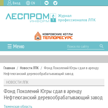
Вход
EN
☰ Меню
ГЛАВНАЯ
РУБРИКИ И ТЕМЫ
Главная
Новости ЛПК
Фонд Поколений Югры сдал в аренду
РУБРИКИ ЖУРНАЛА
НОВОСТИ
Нефтеюганский деревообрабатывающий завод
ЛЕСНОЕ ХОЗЯЙСТВО
КАЛЕНДАРЬ СОБЫТИЙ
ПРОЕКТЫ ЛПИ
НОВОСТИ ЛПК
ЛЕСОЗАГОТОВКА
НОВОСТИ ЛПК
АНАЛИТИКА
АРХИВ
Фонд Поколений Югры сдал в аренду
ЛЕСОПИЛЕНИЕ
НОВОСТИ ЖУРНАЛА
ПРЕДПРИЯТИЯ ЛПК
АРХИВ ЖУРНАЛОВ
Нефтеюганский деревообрабатывающий завод
О ЖУРНАЛЕ
ДЕРЕВООБРАБОТКА
НОВОСТИ КОМПАНИЙ
ЛЕСНЫЕ РЕГИОНЫ РОССИИ
СТАТЬИ
ПОДПИСКА
РЕКЛАМОДАТЕЛЯМ
Тюменская область