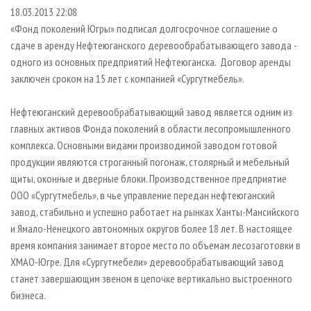
СУШКА ДРЕВЕСИНЫ
ПЕРСОНЫ
КОНТАКТЫ
РЕКЛАМА
18.03.2013 22:08
«Фонд поколений Югры» подписал долгосрочное соглашение о
ПРОИЗВОДСТВО ДРЕВЕСНЫХ ПЛИТ
МОБИЛЬНЫЕ ВЫСТАВКИ
РЕКЛАМА НА САЙТЕ
сдаче в аренду Нефтеюганского деревообрабатывающего завода -
ДЕРЕВЯННОЕ ДОМОСТРОЕНИЕ
ОФИЦИАЛЬНЫЕ ДЕЛЕГАЦИИ
одного из основных предприятий Нефтеюганска. Договор аренды
ПРОИЗВОДСТВО МЕБЕЛИ
заключен сроком на 15 лет с компанией «Сургутмебель».
ПРИОРИТЕТНЫЕ ИНВЕСТПРОЕКТЫ
БИОЭНЕРГЕТИКА
RUSSIAN FORESTRY REVIEW
Нефтеюганский деревообрабатывающий завод является одним из
ЦБП
ГАЗЕТА ЛЕСПРОМФОРУМ
главных активов Фонда поколений в области лесопромышленного
комплекса. Основными видами производимой заводом готовой
ИНСТРУМЕНТ И МАТЕРИАЛЫ
БИБЛИОТЕКА СПЕЦИАЛИСТА
продукции являются строганный погонаж, столярный и мебельный
щиты, оконные и дверные блоки. Производственное предприятие
ООО «Сургутмебель», в чье управление передан нефтеюганский
завод, стабильно и успешно работает на рынках Ханты-Мансийского
и Ямало-Ненецкого автономных округов более 18 лет. В настоящее
время компания занимает второе место по объемам лесозаготовки в
ХМАО-Югре. Для «Сургутмебели» деревообрабатывающий завод
станет завершающим звеном в цепочке вертикально выстроенного
бизнеса.