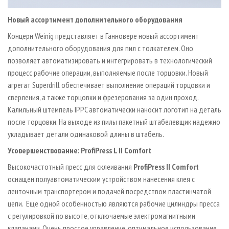
Новый ассортимент дополнительного оборудования
Концерн Weinig представляет в Ганновере новый ассортимент
дополнительного оборудования для пил с толкателем. Оно
позволяет автоматизировать и интегрировать в технологический
процесс рабочие операции, выполняемые после торцовки. Новый
агрегат Superdrill обеспечивает выполнение операций торцовки и
сверления, а также торцовки и фрезерования за один проход.
Калильный штемпель IPPC автоматически наносит логотип на деталь
после торцовки. На выходе из пилы пакетный штабелевщик надежно
укладывает детали одинаковой длины в штабель.
Усовершенствование: ProfiPress L II Comfort
Высокочастотный пресс для склеивания
ProfiPress II Comfort
оснащен полуавтоматическим устройством нанесения клея с
ленточным транспортером и подачей посредством пластинчатой
цепи. Еще одной особенностью являются рабочие цилиндры пресса
с регулировкой по высоте, отключаемые электромагнитными
клапанами. Очень простое управление, оптимальное использование