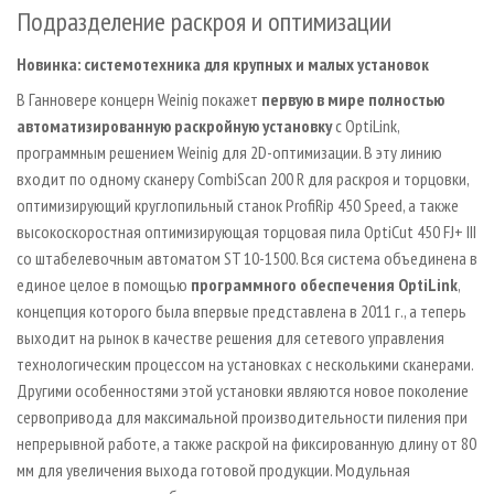
Подразделение раскроя и оптимизации
Новинка: системотехника для крупных и малых установок
В Ганновере концерн Weinig покажет
первую в мире полностью
автоматизированную раскройную установку
с OptiLink,
программным решением Weinig для 2D-оптимизации. В эту линию
входит по одному сканеру CombiScan 200 R для раскроя и торцовки,
оптимизирующий круглопильный станок ProfiRip 450 Speed, а также
высокоскоростная оптимизирующая торцовая пила OptiCut 450 FJ+ III
со штабелевочным автоматом ST 10-1500. Вся система объединена в
единое целое в помощью
программного обеспечения OptiLink
,
концепция которого была впервые представлена в 2011 г., а теперь
выходит на рынок в качестве решения для сетевого управления
технологическим процессом на установках с несколькими сканерами.
Другими особенностями этой установки являются новое поколение
сервопривода для максимальной производительности пиления при
непрерывной работе, а также раскрой на фиксированную длину от 80
мм для увеличения выхода готовой продукции. Модульная