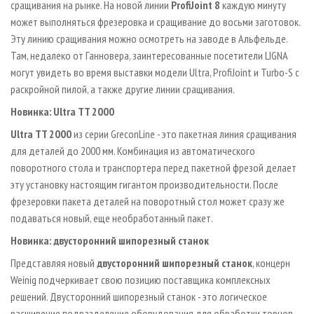
сращивания на рынке. На новой линии
ProfiJoint 8
каждую минуту
может выполняться фрезеровка и сращивание до восьми заготовок.
Эту линию сращивания можно осмотреть на заводе в Альфельде.
Там, недалеко от Ганновера, заинтересованные посетители LIGNA
могут увидеть во время выставки модели Ultra, ProfiJoint и Turbo-S с
раскройной пилой, а также другие линии сращивания.
Новинка: Ultra TT 2000
Ultra TT 2000
из серии GreconLine - это пакетная линия сращивания
для деталей до 2000 мм. Комбинация из автоматического
поворотного стола и транспортера перед пакетной фрезой делает
эту установку настоящим гигантом производительности. После
фрезеровки пакета деталей на поворотный стол может сразу же
подаваться новый, еще необработанный пакет.
Новинка: двусторонний шипорезный станок
Представляя новый
двусторонний шипорезный станок
, концерн
Weinig подчеркивает свою позицию поставщика комплексных
решений. Двусторонний шипорезный станок - это логическое
расширение подразделение оборудования для обработки торцов,