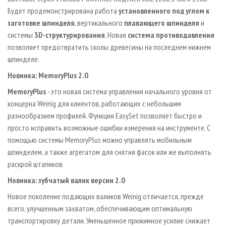
Будет продемонстрирована работа
установленного под углом к
заготовке шпинделя
, вертикального
плавающего шпинделя
и
системы
3D-структурирования
. Новая
система противодавления
позволяет предотвратить сколы древесины на последнем нижнем
шпинделе.
Новинка: MemoryPlus 2.0
MemoryPlus
- это новая система управления начального уровня от
концерна Weinig для клиентов, работающих с небольшим
разнообразием профилей. Функция EasySet позволяет быстро и
просто исправить возможные ошибки измерения на инструменте. С
помощью системы MemoryPlus можно управлять мобильным
шпинделем, а также агрегатом для снятия фасок или же выполнять
раскрой штапиков.
Новинка: зубчатый валик версии 2.0
Новое поколение подающих валиков Weinig отличается, прежде
всего, улучшенным захватом, обеспечивающим оптимальную
транспортировку детали. Уменьшенное прижимное усилие снижает