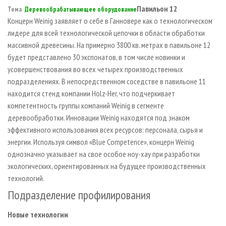
СУШКА ДРЕВЕСИНЫ
ПЕРСОНЫ
КОНТАКТЫ
РЕКЛАМА
Павильон 12
Тема
Деревообрабатывающее оборудование
Концерн Weinig заявляет о себе в Ганновере как о технологическом
ПРОИЗВОДСТВО ДРЕВЕСНЫХ ПЛИТ
МОБИЛЬНЫЕ ВЫСТАВКИ
РЕКЛАМА НА САЙТЕ
лидере для всей технологической цепочки в области обработки
ДЕРЕВЯННОЕ ДОМОСТРОЕНИЕ
ОФИЦИАЛЬНЫЕ ДЕЛЕГАЦИИ
массивной древесины. На примерно 3800 кв. метрах в павильоне 12
ПРОИЗВОДСТВО МЕБЕЛИ
будет представлено 30 экспонатов, в том числе новинки и
ПРИОРИТЕТНЫЕ ИНВЕСТПРОЕКТЫ
усовершенствования во всех четырех производственных
БИОЭНЕРГЕТИКА
RUSSIAN FORESTRY REVIEW
подразделениях. В непосредственном соседстве в павильоне 11
ЦБП
ГАЗЕТА ЛЕСПРОМФОРУМ
находится стенд компании Holz-Her, что подчеркивает
компетентность группы компаний Weinig в сегменте
ИНСТРУМЕНТ И МАТЕРИАЛЫ
БИБЛИОТЕКА СПЕЦИАЛИСТА
деревообработки. Инновации Weinig находятся под знаком
эффективного использования всех ресурсов: персонала, сырья и
энергии. Используя символ «Blue Competence», концерн Weinig
однозначно указывает на свое особое ноу-хау при разработки
экологических, ориентированных на будущее производственных
технологий.
Подразделение профилирования
Новые технологии