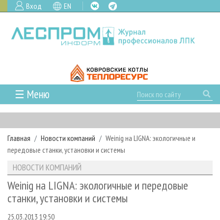
Вход
EN
☰ Меню
ГЛАВНАЯ
РУБРИКИ И ТЕМЫ
Главная
Новости компаний
Weinig на LIGNA: экологичные и
РУБРИКИ ЖУРНАЛА
НОВОСТИ
передовые станки, установки и системы
ЛЕСНОЕ ХОЗЯЙСТВО
КАЛЕНДАРЬ СОБЫТИЙ
ПРОЕКТЫ ЛПИ
НОВОСТИ КОМПАНИЙ
ЛЕСОЗАГОТОВКА
НОВОСТИ ЛПК
АНАЛИТИКА
АРХИВ
Weinig на LIGNA: экологичные и передовые
ЛЕСОПИЛЕНИЕ
НОВОСТИ ЖУРНАЛА
ПРЕДПРИЯТИЯ ЛПК
АРХИВ ЖУРНАЛОВ
станки, установки и системы
О ЖУРНАЛЕ
ДЕРЕВООБРАБОТКА
НОВОСТИ КОМПАНИЙ
ЛЕСНЫЕ РЕГИОНЫ РОССИИ
СТАТЬИ
ПОДПИСКА
РЕКЛАМОДАТЕЛЯМ
25.03.2013 19:50