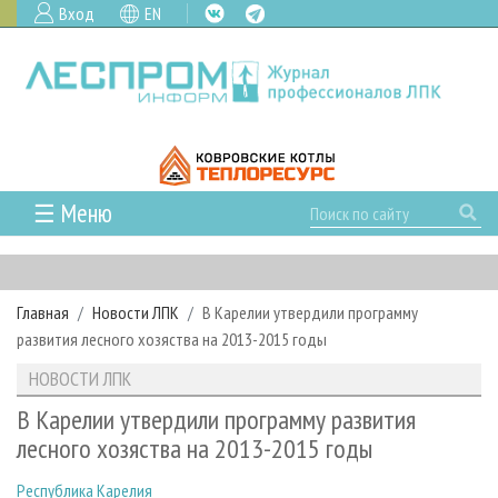
Вход
EN
☰ Меню
ГЛАВНАЯ
РУБРИКИ И ТЕМЫ
Главная
Новости ЛПК
В Карелии утвердили программу
РУБРИКИ ЖУРНАЛА
НОВОСТИ
развития лесного хозяства на 2013-2015 годы
ЛЕСНОЕ ХОЗЯЙСТВО
КАЛЕНДАРЬ СОБЫТИЙ
ПРОЕКТЫ ЛПИ
НОВОСТИ ЛПК
ЛЕСОЗАГОТОВКА
НОВОСТИ ЛПК
АНАЛИТИКА
АРХИВ
В Карелии утвердили программу развития
ЛЕСОПИЛЕНИЕ
НОВОСТИ ЖУРНАЛА
ПРЕДПРИЯТИЯ ЛПК
АРХИВ ЖУРНАЛОВ
лесного хозяства на 2013-2015 годы
О ЖУРНАЛЕ
ДЕРЕВООБРАБОТКА
НОВОСТИ КОМПАНИЙ
ЛЕСНЫЕ РЕГИОНЫ РОССИИ
СТАТЬИ
ПОДПИСКА
РЕКЛАМОДАТЕЛЯМ
Республика Карелия