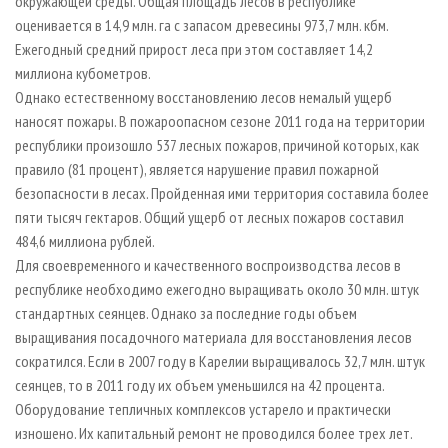
окружающей среды. Общая площадь лесов в республике
оценивается в 14,9 млн. га с запасом древесины 973,7 млн. кбм.
Ежегодный средний прирост леса при этом составляет 14,2
миллиона кубометров.
Однако естественному восстановлению лесов немалый ущерб
наносят пожары. В пожароопасном сезоне 2011 года на территории
республики произошло 537 лесных пожаров, причиной которых, как
правило (81 процент), является нарушение правил пожарной
безопасности в лесах. Пройденная ими территория составила более
пяти тысяч гектаров. Общий ущерб от лесных пожаров составил
484,6 миллиона рублей.
Для своевременного и качественного воспроизводства лесов в
республике необходимо ежегодно выращивать около 30 млн. штук
стандартных сеянцев. Однако за последние годы объем
выращивания посадочного материала для восстановления лесов
сократился. Если в 2007 году в Карелии выращивалось 32,7 млн. штук
сеянцев, то в 2011 году их объем уменьшился на 42 процента.
Оборудование тепличных комплексов устарело и практически
изношено. Их капитальный ремонт не проводился более трех лет.