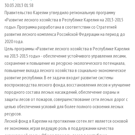
СУШКА ДРЕВЕСИНЫ
ПЕРСОНЫ
КОНТАКТЫ
РЕКЛАМА
30.03.2013 01:58
Правительство Карелии утвердило региональную программу
ПРОИЗВОДСТВО ДРЕВЕСНЫХ ПЛИТ
МОБИЛЬНЫЕ ВЫСТАВКИ
РЕКЛАМА НА САЙТЕ
«Развитие лесного хозяйства в Республике Карелия на 2013-2015
ДЕРЕВЯННОЕ ДОМОСТРОЕНИЕ
ОФИЦИАЛЬНЫЕ ДЕЛЕГАЦИИ
годы». Программа разработана в соответствии со Стратегией
ПРОИЗВОДСТВО МЕБЕЛИ
развития лесного комплекса Российской Федерации на период до
ПРИОРИТЕТНЫЕ ИНВЕСТПРОЕКТЫ
2020 года.
БИОЭНЕРГЕТИКА
RUSSIAN FORESTRY REVIEW
Цель программы «Развитие лесного хозяйства в Республике Карелия
ЦБП
ГАЗЕТА ЛЕСПРОМФОРУМ
на 2013-2015 годы» - обеспечение устойчивого управления лесами,
сохранение и повышение их ресурсно-экологического потенциала,
ИНСТРУМЕНТ И МАТЕРИАЛЫ
БИБЛИОТЕКА СПЕЦИАЛИСТА
повышение вклада лесного хозяйства в социально-экономическое
развитие республики. В ее задачи входит развитие системы
воспроизводства лесного фонда, восстановления лесов и улучшение
породного состава лесных насаждений, обеспечение охраны и
защиты лесов от пожаров, совершенствование сети лесных дорог с
целью обеспечения условий для более полного освоения лесных
ресурсов.
Лесной фонд в Карелии на протяжении сотен лет является основой
ее экономики, играя ведущую роль в поддержании качества