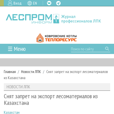
Вход
EN
☰ Меню
ГЛАВНАЯ
РУБРИКИ И ТЕМЫ
Главная
Новости ЛПК
Снят запрет на экспорт лесоматериалов
РУБРИКИ ЖУРНАЛА
НОВОСТИ
из Казахстана
ЛЕСНОЕ ХОЗЯЙСТВО
КАЛЕНДАРЬ СОБЫТИЙ
ПРОЕКТЫ ЛПИ
НОВОСТИ ЛПК
ЛЕСОЗАГОТОВКА
НОВОСТИ ЛПК
АНАЛИТИКА
АРХИВ
Снят запрет на экспорт лесоматериалов из
ЛЕСОПИЛЕНИЕ
НОВОСТИ ЖУРНАЛА
ПРЕДПРИЯТИЯ ЛПК
АРХИВ ЖУРНАЛОВ
Казахстана
О ЖУРНАЛЕ
ДЕРЕВООБРАБОТКА
НОВОСТИ КОМПАНИЙ
ЛЕСНЫЕ РЕГИОНЫ РОССИИ
СТАТЬИ
ПОДПИСКА
РЕКЛАМОДАТЕЛЯМ
Казахстан