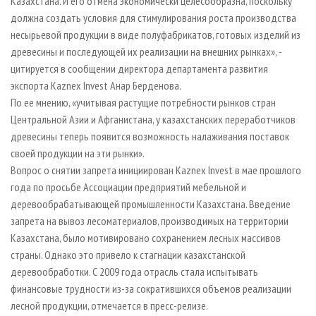
Казахстана. И его отмена экономически целесообразна, поскольку
должна создать условия для стимулирования роста производства
несырьевой продукции в виде полуфабрикатов, готовых изделий из
древесины и последующей их реализации на внешних рынках», -
цитируется в сообщении директора департамента развития
экспорта Kaznex Invest Анар Берденова.
По ее мнению, «учитывая растущие потребности рынков стран
Центральной Азии и Афганистана, у казахстанских переработчиков
древесины теперь появится возможность налаживания поставок
своей продукции на эти рынки».
Вопрос о снятии запрета инициирован Kaznex Invest в мае прошлого
года по просьбе Ассоциации предприятий мебельной и
деревообрабатывающей промышленности Казахстана. Введение
запрета на вывоз лесоматериалов, производимых на территории
Казахстана, было мотивировано сохранением лесных массивов
страны. Однако это привело к стагнации казахстанской
деревообработки. С 2009 года отрасль стала испытывать
финансовые трудности из-за сократившихся объемов реализации
лесной продукции, отмечается в пресс-релизе.