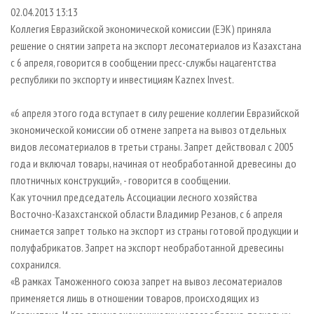
СУШКА ДРЕВЕСИНЫ
ПЕРСОНЫ
КОНТАКТЫ
РЕКЛАМА
02.04.2013 13:13
Коллегия Евразийской экономической комиссии (ЕЭК) приняла
ПРОИЗВОДСТВО ДРЕВЕСНЫХ ПЛИТ
МОБИЛЬНЫЕ ВЫСТАВКИ
РЕКЛАМА НА САЙТЕ
решение о снятии запрета на экспорт лесоматериалов из Казахстана
ДЕРЕВЯННОЕ ДОМОСТРОЕНИЕ
ОФИЦИАЛЬНЫЕ ДЕЛЕГАЦИИ
с 6 апреля, говорится в сообщении пресс-службы нацагентства
ПРОИЗВОДСТВО МЕБЕЛИ
республики по экспорту и инвестициям Kaznex Invest.
ПРИОРИТЕТНЫЕ ИНВЕСТПРОЕКТЫ
БИОЭНЕРГЕТИКА
RUSSIAN FORESTRY REVIEW
«6 апреля этого года вступает в силу решение коллегии Евразийской
ЦБП
ГАЗЕТА ЛЕСПРОМФОРУМ
экономической комиссии об отмене запрета на вывоз отдельных
видов лесоматериалов в третьи страны. Запрет действовал с 2005
ИНСТРУМЕНТ И МАТЕРИАЛЫ
БИБЛИОТЕКА СПЕЦИАЛИСТА
года и включал товары, начиная от необработанной древесины до
плотничных конструкций», - говорится в сообщении.
Как уточнил председатель Ассоциации лесного хозяйства
Восточно-Казахстанской области Владимир Резанов, с 6 апреля
снимается запрет только на экспорт из страны готовой продукции и
полуфабрикатов. Запрет на экспорт необработанной древесины
сохранился.
«В рамках Таможенного союза запрет на вывоз лесоматериалов
применяется лишь в отношении товаров, происходящих из