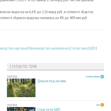
лоза» выросла на 6,6% до 2,16 млрд руб., в сегменте «Картон,
сегменте «Бумага» выручка снизилась на 4% до 409 млн руб.
зводство картона
|
Производство целлюлозы
|
Статистика
|
ЦБП
|
СТАТЬИ ПО ТЕМЕ
23.03.2026
В центре внимания
Деньги под ногами
23.03.2026
ЦБП
Страсти по ЦБП