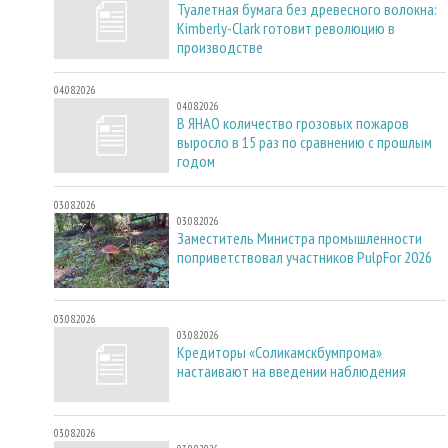
Туалетная бумага без древесного волокна:
Kimberly-Clark готовит революцию в
производстве
04.08.2026
04.08.2026
В ЯНАО количество грозовых пожаров
выросло в 15 раз по сравнению с прошлым
годом
03.08.2026
03.08.2026
Заместитель Министра промышленности
поприветствовал участников PulpFor 2026
03.08.2026
03.08.2026
Кредиторы «Соликамскбумпрома»
настаивают на введении наблюдения
03.08.2026