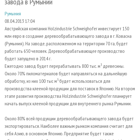
завода в Румынии
СУШКА ДРЕВЕСИНЫ
ПЕРСОНЫ
КОНТАКТЫ
РЕКЛАМА
Румыния
ПРОИЗВОДСТВО ДРЕВЕСНЫХ ПЛИТ
МОБИЛЬНЫЕ ВЫСТАВКИ
РЕКЛАМА НА САЙТЕ
08.04.2013 17:04
ДЕРЕВЯННОЕ ДОМОСТРОЕНИЕ
ОФИЦИАЛЬНЫЕ ДЕЛЕГАЦИИ
Австрийская компания Holzindustrie Schweighofer инвестирует 150
ПРОИЗВОДСТВО МЕБЕЛИ
ПРИОРИТЕТНЫЕ ИНВЕСТПРОЕКТЫ
млн евро в создание деревообрабатывающего завода в г. Ковасна
(Румыния). На заводе, расположенном на территории 70 га, будет
БИОЭНЕРГЕТИКА
RUSSIAN FORESTRY REVIEW
работать 650 человек. Деревообрабатывающее производство
ЦБП
ГАЗЕТА ЛЕСПРОМФОРУМ
будет запущено в 2014 г.
3
Ежегодно завод будет перерабатывать 800 тыс. м
древесины.
ИНСТРУМЕНТ И МАТЕРИАЛЫ
БИБЛИОТЕКА СПЕЦИАЛИСТА
Около 70% пиломатериалов будет направляться на дальнейшую
3
обработку, из них 100 тыс м
будет использоваться для
производства клееной продукции для поставок в Японию. На втором
этапе развития производства Holzindustrie Schweighofer планирует
начать выпуск клееной продукции для внутреннего рынка Румынии.
Около 80% всей продукции деревообрабатывающего завода будет
экспортироваться. Наиболее важным рынком компания считает для
себя Азию, в основном Японию. Предприятие будет также