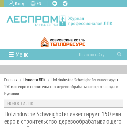
Вход
EN
☰ Меню
ГЛАВНАЯ
РУБРИКИ И ТЕМЫ
Главная
Новости ЛПК
Holzindustrie Schweighofer инвестирует
РУБРИКИ ЖУРНАЛА
НОВОСТИ
150 млн евро в строительство деревообрабатывающего завода в
ЛЕСНОЕ ХОЗЯЙСТВО
КАЛЕНДАРЬ СОБЫТИЙ
Румынии
ПРОЕКТЫ ЛПИ
ЛЕСОЗАГОТОВКА
НОВОСТИ ЛПК
АНАЛИТИКА
НОВОСТИ ЛПК
АРХИВ
ЛЕСОПИЛЕНИЕ
НОВОСТИ ЖУРНАЛА
ПРЕДПРИЯТИЯ ЛПК
АРХИВ ЖУРНАЛОВ
Holzindustrie Schweighofer инвестирует 150 млн
О ЖУРНАЛЕ
евро в строительство деревообрабатывающего
ДЕРЕВООБРАБОТКА
НОВОСТИ КОМПАНИЙ
ЛЕСНЫЕ РЕГИОНЫ РОССИИ
СТАТЬИ
ПОДПИСКА
РЕКЛАМОДАТЕЛЯМ