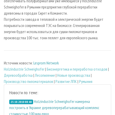
обеспечивать полуфабрикатами уже имеющиеся у Holzindustrie
Schweighofer в Румынии предприятия глубокой переработки
древесины в городах Сирет и Команести.
Потребности завода в тепловой и электрической энергии будет
покрываться современной ТЭС на биомассе. Сгенерированная
энергия будет использоваться для сушки пиломатериалов и
производства 100 тыс. тонн пеллет для европейского рынка.
Источник новости:
Lesprom Network
Holzindustrie Schweighofer
|
Биoэнергетика и переработка отходов
|
Деревообработка
|
Лесопиление
|
Новые производства
|
Производство пиломатериалов
|
Развитие ЛПК
|
Румыния
Новости по теме:
Holzindustrie Schweighofer намерена
25.10.2010 08:40
построить в Украине деревоперерабатывающий комплекс
стоимостью 100 млн евро