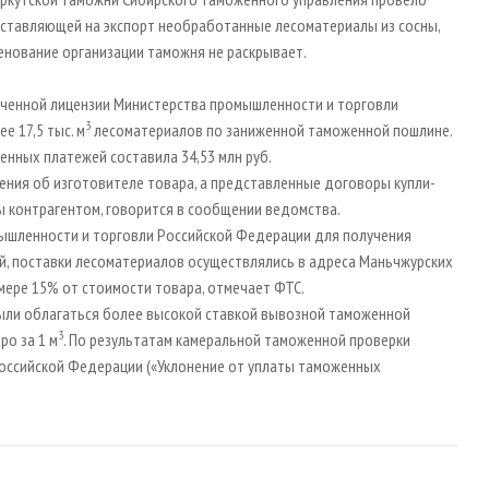
оставляющей на экспорт необработанные лесоматериалы из сосны,
нование организации таможня не раскрывает.
ученной лицензии Министерства промышленности и торговли
3
е 17,5 тыс. м
лесоматериалов по заниженной таможенной пошлине.
енных платежей составила 34,53 млн руб.
ния об изготовителе товара, а представленные договоры купли-
 контрагентом, говорится в сообщении ведомства.
шленности и торговли Российской Федерации для получения
ий, поставки лесоматериалов осуществлялись в адреса Маньчжурских
змере 15% от стоимости товара, отмечает ФТС.
были облагаться более высокой ставкой вывозной таможенной
3
ро за 1 м
. По результатам камеральной таможенной проверки
 Российской Федерации («Уклонение от уплаты таможенных