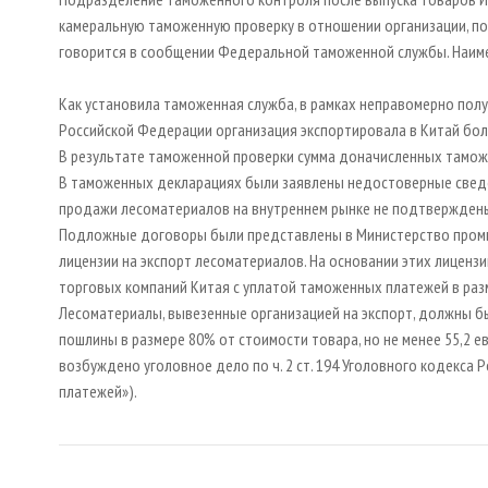
камеральную таможенную проверку в отношении организации, п
говорится в сообщении Федеральной таможенной службы. Наиме
Как установила таможенная служба, в рамках неправомерно пол
Российской Федерации организация экспортировала в Китай боле
В результате таможенной проверки сумма доначисленных тамож
В таможенных декларациях были заявлены недостоверные сведе
продажи лесоматериалов на внутреннем рынке не подтверждены
Подложные договоры были представлены в Министерство промы
лицензии на экспорт лесоматериалов. На основании этих лиценз
торговых компаний Китая с уплатой таможенных платежей в ра
Лесоматериалы, вывезенные организацией на экспорт, должны 
пошлины в размере 80% от стоимости товара, но не менее 55,2 ев
возбуждено уголовное дело по ч. 2 ст. 194 Уголовного кодекса
платежей»).