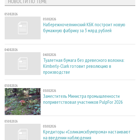
НОВОСТИ ПО ТЕМЕ
05.08.2026
05.08.2026
Набережночелнинский КБК построит новую
бумажную фабрику за 3 млрд рублей
04.08.2026
04.08.2026
Туалетная бумага без древесного волокна:
Kimberly-Clark готовит революцию в
производстве
03.08.2026
03.08.2026
Заместитель Министра промышленности
поприветствовал участников PulpFor 2026
03.08.2026
03.08.2026
Кредиторы «Соликамскбумпрома» настаивают
на введении наблюдения