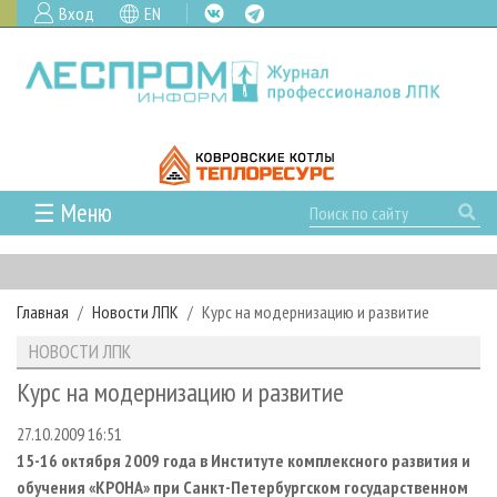
Вход
EN
☰ Меню
ГЛАВНАЯ
РУБРИКИ И ТЕМЫ
Главная
Новости ЛПК
Курс на модернизацию и развитие
РУБРИКИ ЖУРНАЛА
НОВОСТИ
НОВОСТИ ЛПК
ЛЕСНОЕ ХОЗЯЙСТВО
КАЛЕНДАРЬ СОБЫТИЙ
ПРОЕКТЫ ЛПИ
Курс на модернизацию и развитие
ЛЕСОЗАГОТОВКА
НОВОСТИ ЛПК
АНАЛИТИКА
АРХИВ
27.10.2009 16:51
ЛЕСОПИЛЕНИЕ
НОВОСТИ ЖУРНАЛА
ПРЕДПРИЯТИЯ ЛПК
АРХИВ ЖУРНАЛОВ
О ЖУРНАЛЕ
15-16 октября 2009 года в Институте комплексного развития и
ДЕРЕВООБРАБОТКА
НОВОСТИ КОМПАНИЙ
ЛЕСНЫЕ РЕГИОНЫ РОССИИ
СТАТЬИ
ПОДПИСКА
РЕКЛАМОДАТЕЛЯМ
обучения «КРОНА» при Санкт-Петербургском государственном