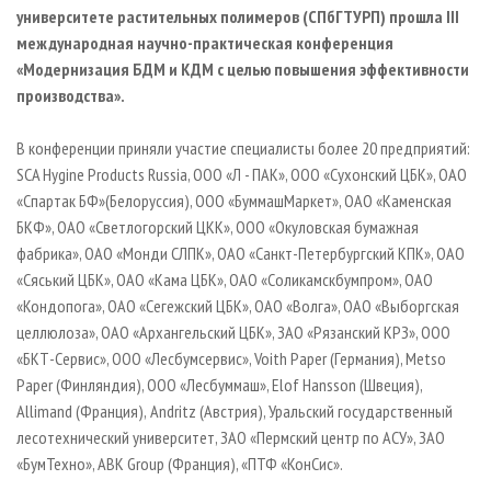
СУШКА ДРЕВЕСИНЫ
ПЕРСОНЫ
университете растительных полимеров (СПбГТУРП) прошла III
КОНТАКТЫ
РЕКЛАМА
международная научно-практическая конференция
ПРОИЗВОДСТВО ДРЕВЕСНЫХ ПЛИТ
МОБИЛЬНЫЕ ВЫСТАВКИ
РЕКЛАМА НА САЙТЕ
«Модернизация БДМ и КДМ с целью повышения эффективности
ДЕРЕВЯННОЕ ДОМОСТРОЕНИЕ
ОФИЦИАЛЬНЫЕ ДЕЛЕГАЦИИ
производства».
ПРОИЗВОДСТВО МЕБЕЛИ
ПРИОРИТЕТНЫЕ ИНВЕСТПРОЕКТЫ
В конференции приняли участие специалисты более 20 предприятий:
БИОЭНЕРГЕТИКА
RUSSIAN FORESTRY REVIEW
SCA Hygine Products Russia, ООО «Л - ПАК», ООО «Сухонский ЦБК», ОАО
ЦБП
ГАЗЕТА ЛЕСПРОМФОРУМ
«Спартак БФ»(Белоруссия), ООО «БуммашМаркет», ОАО «Каменская
БКФ», ОАО «Светлогорский ЦКК», ООО «Окуловская бумажная
ИНСТРУМЕНТ И МАТЕРИАЛЫ
БИБЛИОТЕКА СПЕЦИАЛИСТА
фабрика», ОАО «Монди СЛПК», ОАО «Санкт-Петербургский КПК», ОАО
«Сяський ЦБК», ОАО «Кама ЦБК», ОАО «Соликамскбумпром», ОАО
«Кондопога», ОАО «Сегежский ЦБК», ОАО «Волга», ОАО «Выборгская
целлюлоза», ОАО «Архангельский ЦБК», ЗАО «Рязанский КРЗ», ООО
«БКТ-Сервис», ООО «Лесбумсервис», Voith Paper (Германия), Metso
Paper (Финляндия), OOO «Лесбуммаш», Elof Hansson (Швеция),
Allimand (Франция),
Andritz (Австрия), Уральский государственный
лесотехнический университет, ЗАО «Пермский центр по АСУ», ЗАО
«БумТехно», ABK Group (Франция), «ПТФ «КонСис».