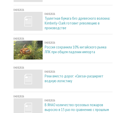
04.08.2026
04.08.2026
Туалетная бумага без древесного волокна:
Kimberly-Clark готовит революцию в
производстве
04.08.2026
04.08.2026
Россия сохранила 10% китайского рынка
ЛПК при общем падении импорта
04.08.2026
04.08.2026
Реки вместо дорог: «Свеза» расширяет
водную логистику
04.08.2026
04.08.2026
В ЯНАО количество грозовых пожаров
выросло в 15 раз по сравнению с прошлым