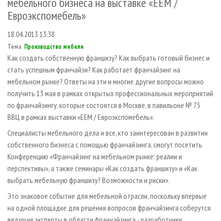
мебельного бизнеса на выставке «ЕЕМ /
СУШКА ДРЕВЕСИНЫ
ПЕРСОНЫ
КОНТАКТЫ
РЕКЛАМА
Евроэкспомебель»
ПРОИЗВОДСТВО ДРЕВЕСНЫХ ПЛИТ
МОБИЛЬНЫЕ ВЫСТАВКИ
РЕКЛАМА НА САЙТЕ
18.04.2013 13:38
ДЕРЕВЯННОЕ ДОМОСТРОЕНИЕ
ОФИЦИАЛЬНЫЕ ДЕЛЕГАЦИИ
Тема
Производство мебели
ПРОИЗВОДСТВО МЕБЕЛИ
ПРИОРИТЕТНЫЕ ИНВЕСТПРОЕКТЫ
Как создать собственную франшизу? Как выбрать готовый бизнес и
стать успешным франчайзи? Как работает франчайзинг на
БИОЭНЕРГЕТИКА
RUSSIAN FORESTRY REVIEW
мебельном рынке? Ответы на эти и многие другие вопросы можно
ЦБП
ГАЗЕТА ЛЕСПРОМФОРУМ
получить 13 мая в рамках открытых профессиональных мероприятий
ИНСТРУМЕНТ И МАТЕРИАЛЫ
по франчайзингу, которые состоятся в Москве, в павильоне № 75
БИБЛИОТЕКА СПЕЦИАЛИСТА
ВВЦ в рамках выставки «ЕЕМ / Евроэкспомебель».
Специалисты мебельного дела и все, кто заинтересован в развитии
собственного бизнеса с помощью франчайзинга, смогут посетить
Конференцию «Франчайзинг на мебельном рынке: реалии и
перспективы», а также семинары «Как создать франшизу» и «Как
выбрать мебельную франшизу? Возможности и риски».
Это знаковое событие для мебельной отрасли, поскольку впервые
на одной площадке для решения вопросов франчайзинга соберутся
ведущие эксперты в области франчайзинга - разработчики