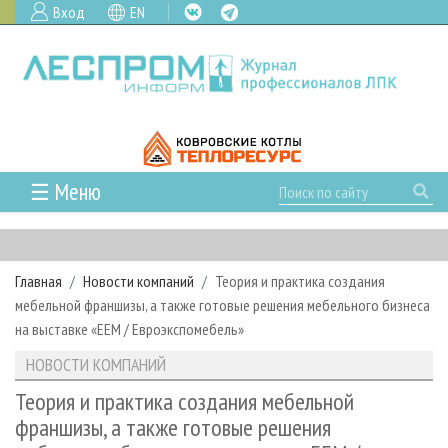
Вход
EN
☰ Меню
ГЛАВНАЯ
РУБРИКИ И ТЕМЫ
Главная
Новости компаний
Теория и практика создания
РУБРИКИ ЖУРНАЛА
НОВОСТИ
мебельной франшизы, а также готовые решения мебельного бизнеса
ЛЕСНОЕ ХОЗЯЙСТВО
КАЛЕНДАРЬ СОБЫТИЙ
на выставке «ЕЕМ / Евроэкспомебель»
ПРОЕКТЫ ЛПИ
ЛЕСОЗАГОТОВКА
НОВОСТИ ЛПК
АНАЛИТИКА
НОВОСТИ КОМПАНИЙ
АРХИВ
ЛЕСОПИЛЕНИЕ
НОВОСТИ ЖУРНАЛА
ПРЕДПРИЯТИЯ ЛПК
АРХИВ ЖУРНАЛОВ
Теория и практика создания мебельной
О ЖУРНАЛЕ
франшизы, а также готовые решения
ДЕРЕВООБРАБОТКА
НОВОСТИ КОМПАНИЙ
ЛЕСНЫЕ РЕГИОНЫ РОССИИ
СТАТЬИ
ПОДПИСКА
РЕКЛАМОДАТЕЛЯМ