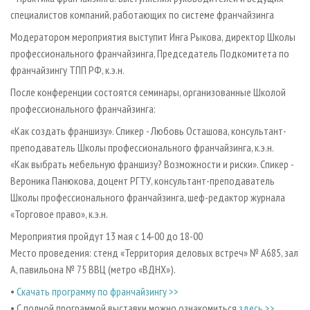
специалистов компаний, работающих по системе франчайзинга
Модератором мероприятия выступит Инга Рыкова, директор Школы
профессионального франчайзинга, Председатель Подкомитета по
франчайзингу ТПП РФ, к.э.н.
После конференции состоятся семинары, организованные Школой
профессионального франчайзинга:
«Как создать франшизу». Спикер - Любовь Осташова, консультант-
преподаватель Школы профессионального франчайзинга, к.э.н.
«Как выбрать мебельную франшизу? Возможности и риски». Спикер -
Вероника Панюкова, доцент РГТУ, консультант-преподаватель
Школы профессионального франчайзинга, шеф-редактор журнала
«Торговое право», к.э.н.
Мероприятия пройдут 13 мая с 14-00 до 18-00
Место проведения: стенд «Территория деловых встреч» № А685, зал
А, павильона № 75 ВВЦ (метро «ВДНХ»).
•
Скачать программу по франчайзингу >>
• С полной программой выставки можно ознакомиться
здесь >>