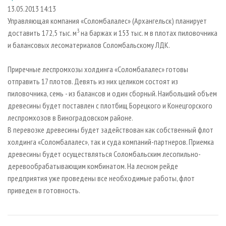
СУШКА ДРЕВЕСИНЫ
ПЕРСОНЫ
КОНТАКТЫ
РЕКЛАМА
13.05.2013 14:13
Управляющая компания «Соломбалалес» (Архангельск) планирует
ПРОИЗВОДСТВО ДРЕВЕСНЫХ ПЛИТ
МОБИЛЬНЫЕ ВЫСТАВКИ
РЕКЛАМА НА САЙТЕ
3
доставить 172,5 тыс. м
на баржах и 153 тыс. м в плотах пиловочника
ДЕРЕВЯННОЕ ДОМОСТРОЕНИЕ
ОФИЦИАЛЬНЫЕ ДЕЛЕГАЦИИ
и балансовых лесоматериалов Соломбальскому ЛДК.
ПРОИЗВОДСТВО МЕБЕЛИ
ПРИОРИТЕТНЫЕ ИНВЕСТПРОЕКТЫ
Приречные леспромхозы холдинга «Соломбалалес» готовы
БИОЭНЕРГЕТИКА
RUSSIAN FORESTRY REVIEW
отправить 17 плотов. Девять из них целиком состоят из
ЦБП
ГАЗЕТА ЛЕСПРОМФОРУМ
пиловочника, семь - из балансов и один сборный. Наибольший объем
древесины будет поставлен с плотбищ Борецкого и Конецгорского
ИНСТРУМЕНТ И МАТЕРИАЛЫ
БИБЛИОТЕКА СПЕЦИАЛИСТА
леспромхозов в Виноградовском районе.
В перевозке древесины будет задействован как собственный флот
холдинга «Соломбалалес», так и суда компаний-партнеров. Приемка
древесины будет осуществляться Соломбальским лесопильно-
деревообрабатывающим комбинатом. На лесном рейде
предприятия уже проведены все необходимые работы, флот
приведен в готовность.