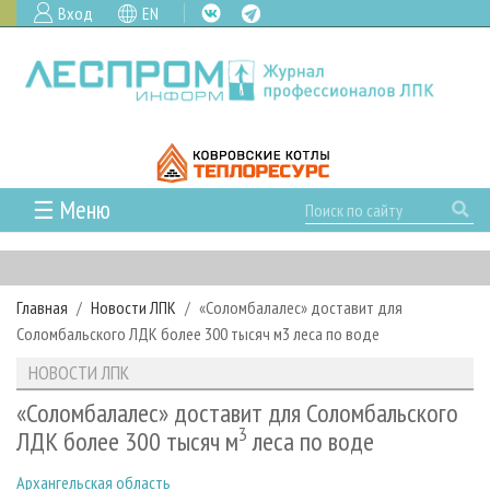
Вход
EN
☰ Меню
ГЛАВНАЯ
РУБРИКИ И ТЕМЫ
Главная
Новости ЛПК
«Соломбалалес» доставит для
РУБРИКИ ЖУРНАЛА
НОВОСТИ
Соломбальского ЛДК более 300 тысяч м3 леса по воде
ЛЕСНОЕ ХОЗЯЙСТВО
КАЛЕНДАРЬ СОБЫТИЙ
ПРОЕКТЫ ЛПИ
НОВОСТИ ЛПК
ЛЕСОЗАГОТОВКА
НОВОСТИ ЛПК
АНАЛИТИКА
АРХИВ
«Соломбалалес» доставит для Соломбальского
ЛЕСОПИЛЕНИЕ
НОВОСТИ ЖУРНАЛА
ПРЕДПРИЯТИЯ ЛПК
3
АРХИВ ЖУРНАЛОВ
ЛДК более 300 тысяч м
леса по воде
О ЖУРНАЛЕ
ДЕРЕВООБРАБОТКА
НОВОСТИ КОМПАНИЙ
ЛЕСНЫЕ РЕГИОНЫ РОССИИ
СТАТЬИ
ПОДПИСКА
РЕКЛАМОДАТЕЛЯМ
Архангельская область