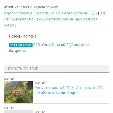
Источник новости:
Lesprom Network
Деревообработка
|
Лесопиление
|
ОАО «Соломбальский ЛДК»
|
ООО
«УК «Соломбалалес»
|
Речные грузоперевозки
|
Архангельская
область
Новости по теме:
ОАО «Соломбальский ЛДК» признано
20.01.2015 15:06
банкротом
НОВОСТИ ПО ТЕМЕ
04.08.2026
04.08.2026
Россия сохранила 10% китайского рынка ЛПК
при общем падении импорта
04.08.2026
04.08.2026