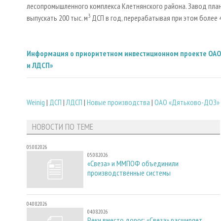
лесопромышленного комплекса Клетнянского района. Завод плани
3
выпускать 200 тыс. м
ДСП в год, перерабатывая при этом более 4
Информация о приоритетном инвестиционном проекте ОАО «
и ЛДСП»
Weinig
|
ДСП
|
ЛДСП
|
Новые производства
|
ОАО «Дятьково-ДОЗ»
НОВОСТИ ПО ТЕМЕ
05.08.2026
05.08.2026
«Свеза» и ММПОФ объединили
производственные системы
04.08.2026
04.08.2026
Реки вместо дорог: «Свеза» расширяет