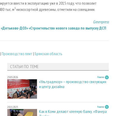
руется ввести в эксплуатацию уже в 2015 году, что позволит
3
80 тыс. м
низкосортной древесины, отметили на совещании.
Greenpress
Дятьково-ДОЗ» «Строительство нового завода по выпуску ДСП
|
Производство плит
|
Брянская область
СТАТЬИ ПО ТЕМЕ
23.03.2026
Развитие
«Ультрадекор» – производство связующих
и центр дизайна
28.11.2025
Развитие
Как в Коми делают клееную балку. «Фанера