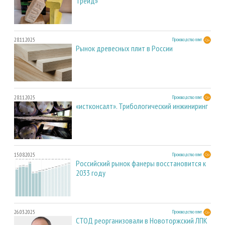
Трейд»
28.11.2025
Производство плит
Рынок древесных плит в России
28.11.2025
Производство плит
«истконсалт». Трибологический инжиниринг
15.08.2025
Производство плит
Российский рынок фанеры восстановится к
2033 году
26.03.2025
Производство плит
СТОД реорганизовали в Новоторжский ЛПК