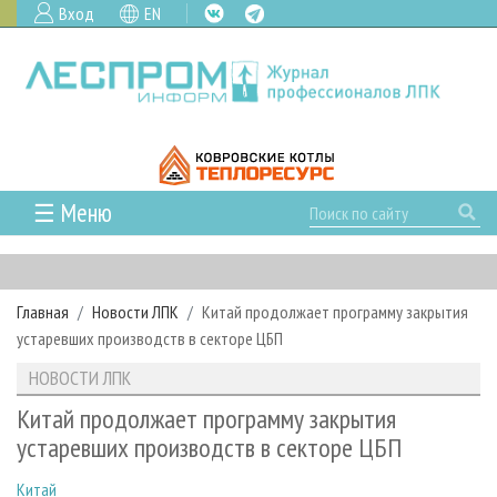
Вход
EN
☰ Меню
ГЛАВНАЯ
РУБРИКИ И ТЕМЫ
Главная
Новости ЛПК
Китай продолжает программу закрытия
РУБРИКИ ЖУРНАЛА
НОВОСТИ
устаревших производств в секторе ЦБП
ЛЕСНОЕ ХОЗЯЙСТВО
КАЛЕНДАРЬ СОБЫТИЙ
ПРОЕКТЫ ЛПИ
НОВОСТИ ЛПК
ЛЕСОЗАГОТОВКА
НОВОСТИ ЛПК
АНАЛИТИКА
АРХИВ
Китай продолжает программу закрытия
ЛЕСОПИЛЕНИЕ
НОВОСТИ ЖУРНАЛА
ПРЕДПРИЯТИЯ ЛПК
АРХИВ ЖУРНАЛОВ
устаревших производств в секторе ЦБП
О ЖУРНАЛЕ
ДЕРЕВООБРАБОТКА
НОВОСТИ КОМПАНИЙ
ЛЕСНЫЕ РЕГИОНЫ РОССИИ
СТАТЬИ
ПОДПИСКА
РЕКЛАМОДАТЕЛЯМ
Китай