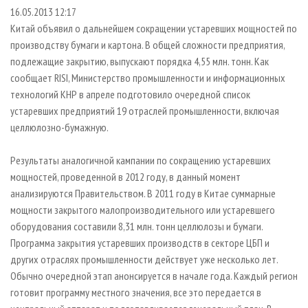
СУШКА ДРЕВЕСИНЫ
ПЕРСОНЫ
КОНТАКТЫ
РЕКЛАМА
16.05.2013 12:17
Китай объявил о дальнейшем сокращении устаревших мощностей по
ПРОИЗВОДСТВО ДРЕВЕСНЫХ ПЛИТ
МОБИЛЬНЫЕ ВЫСТАВКИ
РЕКЛАМА НА САЙТЕ
производству бумаги и картона. В общей сложности предприятия,
ДЕРЕВЯННОЕ ДОМОСТРОЕНИЕ
ОФИЦИАЛЬНЫЕ ДЕЛЕГАЦИИ
подлежащие закрытию, выпускают порядка 4,55 млн. тонн. Как
ПРОИЗВОДСТВО МЕБЕЛИ
сообщает RISI, Министерство промышленности и информационных
ПРИОРИТЕТНЫЕ ИНВЕСТПРОЕКТЫ
технологий КНР в апреле подготовило очередной список
БИОЭНЕРГЕТИКА
RUSSIAN FORESTRY REVIEW
устаревших предприятий 19 отраслей промышленности, включая
ЦБП
ГАЗЕТА ЛЕСПРОМФОРУМ
целлюлозно-бумажную.
ИНСТРУМЕНТ И МАТЕРИАЛЫ
БИБЛИОТЕКА СПЕЦИАЛИСТА
Результаты аналогичной кампании по сокращению устаревших
мощностей, проведенной в 2012 году, в данный момент
анализируются Правительством. В 2011 году в Китае суммарные
мощности закрытого малопроизводительного или устаревшего
оборудования составили 8,31 млн. тонн целлюлозы и бумаги.
Программа закрытия устаревших производств в секторе ЦБП и
других отраслях промышленности действует уже несколько лет.
Обычно очередной этап анонсируется в начале года. Каждый регион
готовит программу местного значения, все это передается в