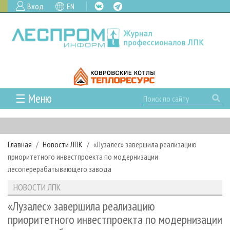
Вход
EN
☰ Меню
ГЛАВНАЯ
РУБРИКИ И ТЕМЫ
Главная
Новости ЛПК
«Лузалес» завершила реализацию
РУБРИКИ ЖУРНАЛА
НОВОСТИ
приоритетного инвестпроекта по модернизации
ЛЕСНОЕ ХОЗЯЙСТВО
КАЛЕНДАРЬ СОБЫТИЙ
лесоперерабатывающего завода
ПРОЕКТЫ ЛПИ
ЛЕСОЗАГОТОВКА
НОВОСТИ ЛПК
АНАЛИТИКА
НОВОСТИ ЛПК
АРХИВ
ЛЕСОПИЛЕНИЕ
НОВОСТИ ЖУРНАЛА
ПРЕДПРИЯТИЯ ЛПК
АРХИВ ЖУРНАЛОВ
«Лузалес» завершила реализацию
О ЖУРНАЛЕ
приоритетного инвестпроекта по модернизации
ДЕРЕВООБРАБОТКА
НОВОСТИ КОМПАНИЙ
ЛЕСНЫЕ РЕГИОНЫ РОССИИ
СТАТЬИ
ПОДПИСКА
РЕКЛАМОДАТЕЛЯМ