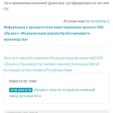
Заготавливаемая компанией древесина сертифицирована по системе
FSC.
Источник новости:
komionline.ru
Информация о приоритетном инвестиционном проекте ООО
«Лузалес» «Модернизация деревообрабатывающего
производства»
Лесозаготовка
|
Лесопиление
|
Модернизация предприятий
|
ООО
«Лузалес»
|
Производство пиломатериалов
|
Александр Гибеж
|
Котельные на биотопливе
|
Республика Коми
Новости по теме:
«Лузалес» запустит второй лесопильный
13.06.2018 11:45
завод до конца лета