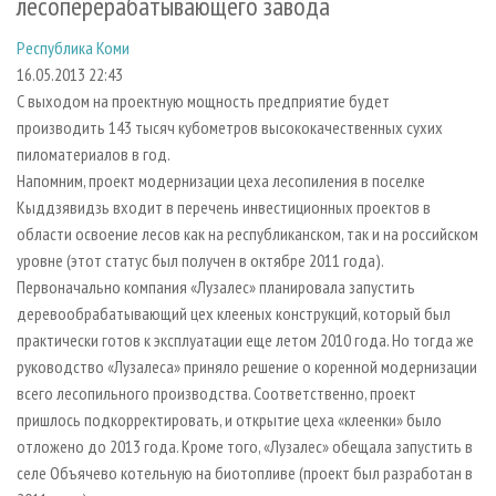
лесоперерабатывающего завода
СУШКА ДРЕВЕСИНЫ
ПЕРСОНЫ
КОНТАКТЫ
РЕКЛАМА
Республика Коми
ПРОИЗВОДСТВО ДРЕВЕСНЫХ ПЛИТ
МОБИЛЬНЫЕ ВЫСТАВКИ
РЕКЛАМА НА САЙТЕ
16.05.2013 22:43
ДЕРЕВЯННОЕ ДОМОСТРОЕНИЕ
ОФИЦИАЛЬНЫЕ ДЕЛЕГАЦИИ
С выходом на проектную мощность предприятие будет
ПРОИЗВОДСТВО МЕБЕЛИ
ПРИОРИТЕТНЫЕ ИНВЕСТПРОЕКТЫ
производить 143 тысяч кубометров высококачественных сухих
пиломатериалов в год.
БИОЭНЕРГЕТИКА
RUSSIAN FORESTRY REVIEW
Напомним, проект модернизации цеха лесопиления в поселке
ЦБП
ГАЗЕТА ЛЕСПРОМФОРУМ
Кыддзявидзь входит в перечень инвестиционных проектов в
области освоение лесов как на республиканском, так и на российском
ИНСТРУМЕНТ И МАТЕРИАЛЫ
БИБЛИОТЕКА СПЕЦИАЛИСТА
уровне (этот статус был получен в октябре 2011 года).
Первоначально компания «Лузалес» планировала запустить
деревообрабатывающий цех клееных конструкций, который был
практически готов к эксплуатации еще летом 2010 года. Но тогда же
руководство «Лузалеса» приняло решение о коренной модернизации
всего лесопильного производства. Соответственно, проект
пришлось подкорректировать, и открытие цеха «клеенки» было
отложено до 2013 года. Кроме того, «Лузалес» обещала запустить в
селе Объячево котельную на биотопливе (проект был разработан в