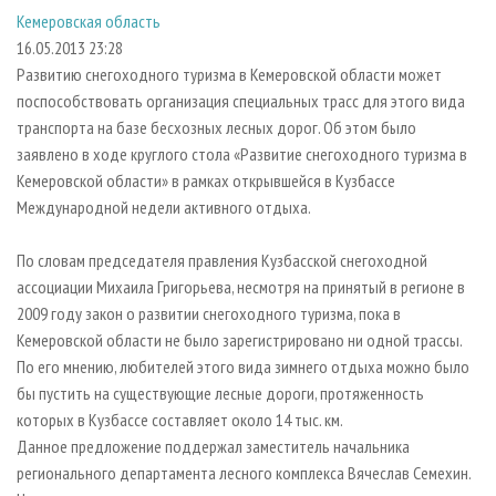
СУШКА ДРЕВЕСИНЫ
ПЕРСОНЫ
КОНТАКТЫ
РЕКЛАМА
Кемеровская область
16.05.2013 23:28
ПРОИЗВОДСТВО ДРЕВЕСНЫХ ПЛИТ
МОБИЛЬНЫЕ ВЫСТАВКИ
РЕКЛАМА НА САЙТЕ
Развитию снегоходного туризма в Кемеровской области может
ДЕРЕВЯННОЕ ДОМОСТРОЕНИЕ
ОФИЦИАЛЬНЫЕ ДЕЛЕГАЦИИ
поспособствовать организация специальных трасс для этого вида
ПРОИЗВОДСТВО МЕБЕЛИ
ПРИОРИТЕТНЫЕ ИНВЕСТПРОЕКТЫ
транспорта на базе бесхозных лесных дорог. Об этом было
заявлено в ходе круглого стола «Развитие снегоходного туризма в
БИОЭНЕРГЕТИКА
RUSSIAN FORESTRY REVIEW
Кемеровской области» в рамках открывшейся в Кузбассе
ЦБП
ГАЗЕТА ЛЕСПРОМФОРУМ
Международной недели активного отдыха.
ИНСТРУМЕНТ И МАТЕРИАЛЫ
БИБЛИОТЕКА СПЕЦИАЛИСТА
По словам председателя правления Кузбасской снегоходной
ассоциации Михаила Григорьева, несмотря на принятый в регионе в
2009 году закон о развитии снегоходного туризма, пока в
Кемеровской области не было зарегистрировано ни одной трассы.
По его мнению, любителей этого вида зимнего отдыха можно было
бы пустить на существующие лесные дороги, протяженность
которых в Кузбассе составляет около 14 тыс. км.
Данное предложение поддержал заместитель начальника
регионального департамента лесного комплекса Вячеслав Семехин.