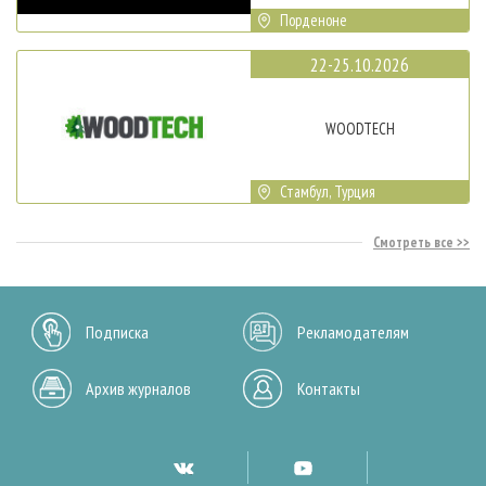
Порденоне
22-25.10.2026
WOODTECH
Стамбул, Турция
Смотреть все
Подписка
Рекламодателям
Архив журналов
Контакты