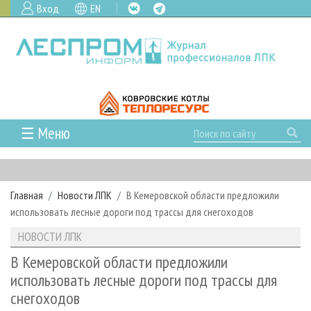
Вход
EN
☰ Меню
ГЛАВНАЯ
РУБРИКИ И ТЕМЫ
Главная
Новости ЛПК
В Кемеровской области предложили
РУБРИКИ ЖУРНАЛА
НОВОСТИ
использовать лесные дороги под трассы для снегоходов
ЛЕСНОЕ ХОЗЯЙСТВО
КАЛЕНДАРЬ СОБЫТИЙ
ПРОЕКТЫ ЛПИ
НОВОСТИ ЛПК
ЛЕСОЗАГОТОВКА
НОВОСТИ ЛПК
АНАЛИТИКА
АРХИВ
В Кемеровской области предложили
ЛЕСОПИЛЕНИЕ
НОВОСТИ ЖУРНАЛА
ПРЕДПРИЯТИЯ ЛПК
АРХИВ ЖУРНАЛОВ
использовать лесные дороги под трассы для
О ЖУРНАЛЕ
снегоходов
ДЕРЕВООБРАБОТКА
НОВОСТИ КОМПАНИЙ
ЛЕСНЫЕ РЕГИОНЫ РОССИИ
СТАТЬИ
ПОДПИСКА
РЕКЛАМОДАТЕЛЯМ