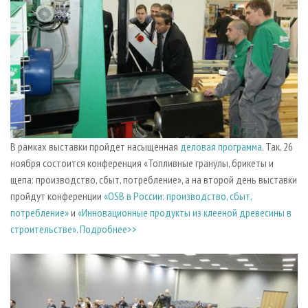
В рамках выставки пройдет насыщенная
деловая программа
. Так, 26
ноября состоится конференция «Топливные гранулы, брикеты и
щепа: производство, сбыт, потребление», а на второй день выставки
пройдут конференции
«OSB в России: производство, сбыт,
потребление»
и
«Инновационные продукты из клееной древесины в
строительстве»
.
Подробнее>>