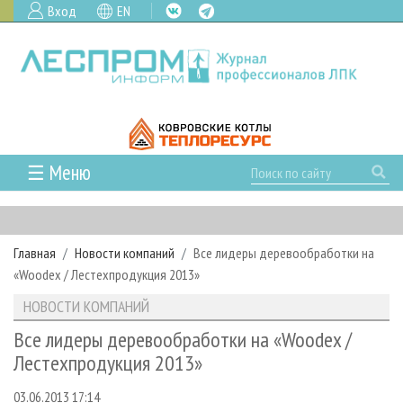
Вход
EN
☰ Меню
ГЛАВНАЯ
РУБРИКИ И ТЕМЫ
Главная
Новости компаний
Все лидеры деревообработки на
РУБРИКИ ЖУРНАЛА
НОВОСТИ
«Woodex / Лестехпродукция 2013»
ЛЕСНОЕ ХОЗЯЙСТВО
КАЛЕНДАРЬ СОБЫТИЙ
ПРОЕКТЫ ЛПИ
НОВОСТИ КОМПАНИЙ
ЛЕСОЗАГОТОВКА
НОВОСТИ ЛПК
АНАЛИТИКА
АРХИВ
Все лидеры деревообработки на «Woodex /
ЛЕСОПИЛЕНИЕ
НОВОСТИ ЖУРНАЛА
ПРЕДПРИЯТИЯ ЛПК
АРХИВ ЖУРНАЛОВ
Лестехпродукция 2013»
О ЖУРНАЛЕ
ДЕРЕВООБРАБОТКА
НОВОСТИ КОМПАНИЙ
ЛЕСНЫЕ РЕГИОНЫ РОССИИ
СТАТЬИ
ПОДПИСКА
РЕКЛАМОДАТЕЛЯМ
03.06.2013 17:14