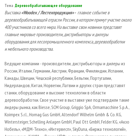
СУШКА ДРЕВЕСИНЫ
ПЕРСОНЫ
КОНТАКТЫ
РЕКЛАМА
Тема
Деревообрабатывающее оборудование
Выставка
«
Woodex
/ Лестехпродукция» -
главное событие в
ПРОИЗВОДСТВО ДРЕВЕСНЫХ ПЛИТ
МОБИЛЬНЫЕ ВЫСТАВКИ
РЕКЛАМА НА САЙТЕ
деревообрабатывающей отрасли России, в котором примут участие около
ДЕРЕВЯННОЕ ДОМОСТРОЕНИЕ
ОФИЦИАЛЬНЫЕ ДЕЛЕГАЦИИ
400 участников со всего мира. На выставке свои новинки представят
ПРОИЗВОДСТВО МЕБЕЛИ
главные мировые производители, дистрибьюторы и дилеры
ПРИОРИТЕТНЫЕ ИНВЕСТПРОЕКТЫ
оборудования для лесопромышленного комплекса, деревообработки
БИОЭНЕРГЕТИКА
RUSSIAN FORESTRY REVIEW
и мебельного производства.
ЦБП
ГАЗЕТА ЛЕСПРОМФОРУМ
Ведущие компании - производители, дистрибьюторы и дилеры из
ИНСТРУМЕНТ И МАТЕРИАЛЫ
БИБЛИОТЕКА СПЕЦИАЛИСТА
России, Италии, Германии, Австрии, Франции, Финляндии, Испании,
Канады, Швеции, Чешской республики, Бельгии, Португалии,
Нидерландов, Китая, Норвегии, Латвии и других стран представят
станки, оборудование и высокие технологии в области
деревообработки. Свое участие в выставке уже подтвердили такие
лидеры рынка, как Biesse, SCM Group, Griggio SpA, Ormamacchine S.p.A.,
Koimpex S.r.l., Homag Gus GmbH, Altendorf Wilhelm Gmbh & Co. KG,
Wintersteiger, Schelling Anlagen GmbH, Paul Ott GmbH, Felder KG, «Акзо
Нобель», «МДМ-Техно», «Интервесп», SkyDuna, «Биржа технологий»,