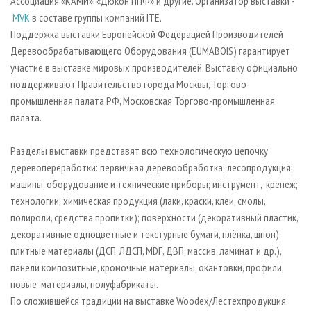
Ассоциация «КАМИ», «Дюкон НПФ» и другие. Организатор выставки -
MVK
в составе группы компаний ITE.
Поддержка выставки Европейской Федерацией Производителей
Деревообрабатывающего Оборудования (EUMABOIS) гарантирует
участие в выставке мировых производителей. Выставку официально
поддерживают Правительство города Москвы, Торгово-
промышленная палата РФ, Московская Торгово-промышленная
палата.
Разделы выставки представят всю технологическую цепочку
деревопереработки: первичная деревообработка; лесопродукция;
машины, оборудование и технические приборы; инструмент, крепеж;
технологии; химическая продукция (лаки, краски, клеи, смолы,
полироли, средства пропитки); поверхности (декоративный пластик,
декоративные одноцветные и текстурные бумаги, плёнка, шпон);
плитные материалы (ДСП, ЛДСП, MDF, ДВП, массив, ламинат и др.),
панели композитные, кромочные материалы, окантовки, профили,
новые материалы, полуфабрикаты.
По сложившейся традиции на выставке Woodex/Лестехпродукция