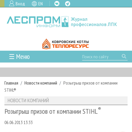
Вход
EN
☰ Меню
ГЛАВНАЯ
РУБРИКИ И ТЕМЫ
Главная
Новости компаний
Розыгрыш призов от компании
РУБРИКИ ЖУРНАЛА
НОВОСТИ
STIHL®
ЛЕСНОЕ ХОЗЯЙСТВО
КАЛЕНДАРЬ СОБЫТИЙ
ПРОЕКТЫ ЛПИ
НОВОСТИ КОМПАНИЙ
ЛЕСОЗАГОТОВКА
НОВОСТИ ЛПК
АНАЛИТИКА
АРХИВ
®
Розыгрыш призов от компании STIHL
ЛЕСОПИЛЕНИЕ
НОВОСТИ ЖУРНАЛА
ПРЕДПРИЯТИЯ ЛПК
АРХИВ ЖУРНАЛОВ
О ЖУРНАЛЕ
06.06.2013 13:33
ДЕРЕВООБРАБОТКА
НОВОСТИ КОМПАНИЙ
ЛЕСНЫЕ РЕГИОНЫ РОССИИ
СТАТЬИ
ПОДПИСКА
РЕКЛАМОДАТЕЛЯМ