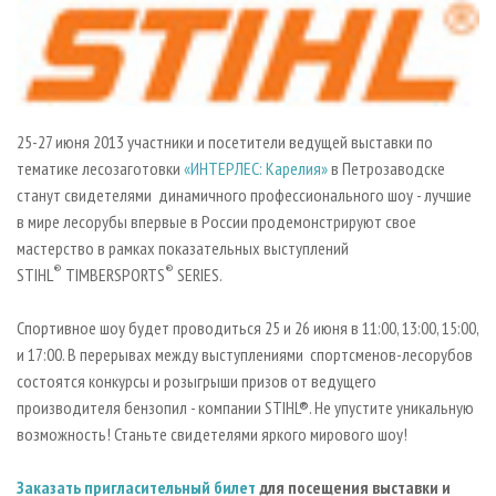
СУШКА ДРЕВЕСИНЫ
ПЕРСОНЫ
КОНТАКТЫ
РЕКЛАМА
ПРОИЗВОДСТВО ДРЕВЕСНЫХ ПЛИТ
МОБИЛЬНЫЕ ВЫСТАВКИ
РЕКЛАМА НА САЙТЕ
ДЕРЕВЯННОЕ ДОМОСТРОЕНИЕ
ОФИЦИАЛЬНЫЕ ДЕЛЕГАЦИИ
ПРОИЗВОДСТВО МЕБЕЛИ
ПРИОРИТЕТНЫЕ ИНВЕСТПРОЕКТЫ
25-27 июня 2013 участники и посетители ведущей выставки по
БИОЭНЕРГЕТИКА
RUSSIAN FORESTRY REVIEW
тематике лесозаготовки
«ИНТЕРЛЕС: Карелия»
в Петрозаводске
станут свидетелями динамичного профессионального шоу - лучшие
ЦБП
ГАЗЕТА ЛЕСПРОМФОРУМ
в мире лесорубы впервые в России продемонстрируют свое
ИНСТРУМЕНТ И МАТЕРИАЛЫ
БИБЛИОТЕКА СПЕЦИАЛИСТА
мастерство в рамках показательных выступлений
®
®
STIHL
TIMBERSPORTS
SERIES.
Спортивное шоу будет проводиться 25 и 26 июня в 11:00, 13:00, 15:00,
и 17:00. В перерывах между выступлениями спортсменов-лесорубов
состоятся конкурсы и розыгрыши призов от ведущего
производителя бензопил - компании STIHL®. Не упустите уникальную
возможность! Станьте свидетелями яркого мирового шоу!
Заказать пригласительный билет
для посещения выставки и