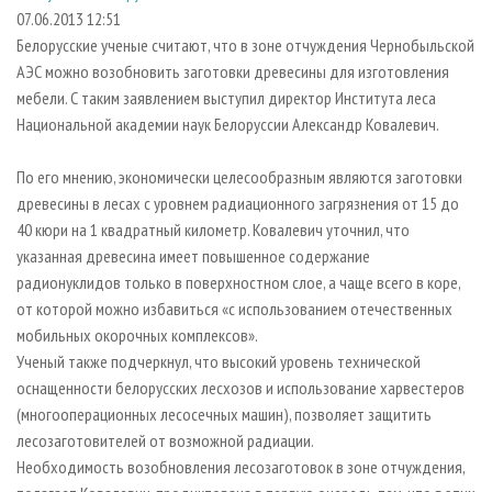
СУШКА ДРЕВЕСИНЫ
ПЕРСОНЫ
КОНТАКТЫ
РЕКЛАМА
07.06.2013 12:51
Белорусские ученые считают, что в зоне отчуждения Чернобыльской
ПРОИЗВОДСТВО ДРЕВЕСНЫХ ПЛИТ
МОБИЛЬНЫЕ ВЫСТАВКИ
РЕКЛАМА НА САЙТЕ
АЭС можно возобновить заготовки древесины для изготовления
ДЕРЕВЯННОЕ ДОМОСТРОЕНИЕ
ОФИЦИАЛЬНЫЕ ДЕЛЕГАЦИИ
мебели. С таким заявлением выступил директор Института леса
ПРОИЗВОДСТВО МЕБЕЛИ
Национальной академии наук Белоруссии Александр Ковалевич.
ПРИОРИТЕТНЫЕ ИНВЕСТПРОЕКТЫ
БИОЭНЕРГЕТИКА
RUSSIAN FORESTRY REVIEW
По его мнению, экономически целесообразным являются заготовки
ЦБП
ГАЗЕТА ЛЕСПРОМФОРУМ
древесины в лесах с уровнем радиационного загрязнения от 15 до
40 кюри на 1 квадратный километр. Ковалевич уточнил, что
ИНСТРУМЕНТ И МАТЕРИАЛЫ
БИБЛИОТЕКА СПЕЦИАЛИСТА
указанная древесина имеет повышенное содержание
радионуклидов только в поверхностном слое, а чаще всего в коре,
от которой можно избавиться «с использованием отечественных
мобильных окорочных комплексов».
Ученый также подчеркнул, что высокий уровень технической
оснащенности белорусских лесхозов и использование харвестеров
(многооперационных лесосечных машин), позволяет защитить
лесозаготовителей от возможной радиации.
Необходимость возобновления лесозаготовок в зоне отчуждения,