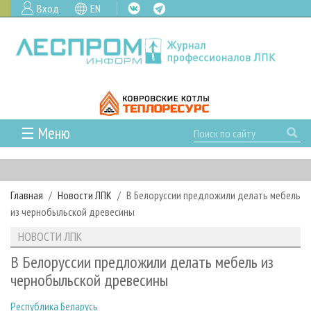
Вход
EN
☰ Меню
ГЛАВНАЯ
РУБРИКИ И ТЕМЫ
Главная
Новости ЛПК
В Белоруссии предложили делать мебель
РУБРИКИ ЖУРНАЛА
НОВОСТИ
из чернобыльской древесины
ЛЕСНОЕ ХОЗЯЙСТВО
КАЛЕНДАРЬ СОБЫТИЙ
ПРОЕКТЫ ЛПИ
НОВОСТИ ЛПК
ЛЕСОЗАГОТОВКА
НОВОСТИ ЛПК
АНАЛИТИКА
АРХИВ
В Белоруссии предложили делать мебель из
ЛЕСОПИЛЕНИЕ
НОВОСТИ ЖУРНАЛА
ПРЕДПРИЯТИЯ ЛПК
АРХИВ ЖУРНАЛОВ
чернобыльской древесины
О ЖУРНАЛЕ
ДЕРЕВООБРАБОТКА
НОВОСТИ КОМПАНИЙ
ЛЕСНЫЕ РЕГИОНЫ РОССИИ
СТАТЬИ
ПОДПИСКА
РЕКЛАМОДАТЕЛЯМ
Республика Беларусь