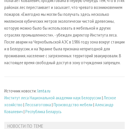
полагает Ковалевич, продиктована в первую очередь тем, что в этих
районах лес перестаивает и засыхает, что чревато возникновением
пожаров. «Ежегодно мы могли бы получать здесь несколько
миллионов кубических метров экологически чистой древесины,
которую можно было бы использовать в мебельной и других
отраслях промышленности», - убежден директор Института леса.
После аварии на Чернобыльской АЭС в 1986 году зона вокруг станции
и в Белоруссии, и на Украине была признана непригодной для
проживания, население с загрязненных территорий эвакуировали. В
настоящее время свободный доступ в зону отчуждения запрещен.
Источник новости:
lenta.ru
Институт леса Национальной академии наук Белоруссии
|
Лесное
хозяйство
|
Лесозаготовка
|
Производство мебели
|
Александр
Ковалевич
|
Республика Беларусь
НОВОСТИ ПО ТЕМЕ