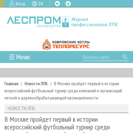
Вход
EN
☰ Меню
ГЛАВНАЯ
РУБРИКИ И ТЕМЫ
Главная
Новости ЛПК
В Москве пройдет первый в истории
РУБРИКИ ЖУРНАЛА
НОВОСТИ
всероссийский футбольный турнир среди компаний и организаций
ЛЕСНОЕ ХОЗЯЙСТВО
КАЛЕНДАРЬ СОБЫТИЙ
лесной и деревообрабатывающей промышленности
ПРОЕКТЫ ЛПИ
ЛЕСОЗАГОТОВКА
НОВОСТИ ЛПК
АНАЛИТИКА
НОВОСТИ ЛПК
АРХИВ
ЛЕСОПИЛЕНИЕ
НОВОСТИ ЖУРНАЛА
ПРЕДПРИЯТИЯ ЛПК
АРХИВ ЖУРНАЛОВ
В Москве пройдет первый в истории
О ЖУРНАЛЕ
всероссийский футбольный турнир среди
ДЕРЕВООБРАБОТКА
НОВОСТИ КОМПАНИЙ
ЛЕСНЫЕ РЕГИОНЫ РОССИИ
СТАТЬИ
ПОДПИСКА
РЕКЛАМОДАТЕЛЯМ