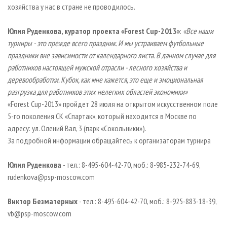
хозяйства у нас в стране не проводилось.
Юлия Руденкова, куратор проекта «
Forest
Cup-2013»
:
«Все наши
турниры - это прежде всего праздник. И мы устраиваем футбольные
праздники вне зависимости от календарного листа. В данном случае для
работников настоящей мужской отрасли - лесного хозяйства и
деревообработки. Кубок, как мне кажется, это еще и эмоциональная
разгрузка для работников этих нелегких областей экономики»
«Forest Cup-2013» пройдет 28 июля на открытом искусственном поле
5-го поколения СК «Спартак», который находится в Москве по
адресу: ул. Олений Вал, 3 (парк «Сокольники»).
За подробной информации обращайтесь к организаторам турнира
Юлия Руденкова
- тел.: 8-495-604-42-70, моб.: 8-985-232-74-69,
rudenkova@psp-moscow.com
Виктор Безматерных
- тел.: 8-495-604-42-70, моб.: 8-925-883-18-39,
vb@psp-moscow.com