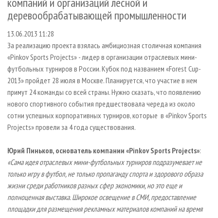
компаний и организаций лесной и
СУШКА ДРЕВЕСИНЫ
ПЕРСОНЫ
КОНТАКТЫ
РЕКЛАМА
деревообрабатывающей промышленности
ПРОИЗВОДСТВО ДРЕВЕСНЫХ ПЛИТ
МОБИЛЬНЫЕ ВЫСТАВКИ
РЕКЛАМА НА САЙТЕ
13.06.2013 11:28
ДЕРЕВЯННОЕ ДОМОСТРОЕНИЕ
ОФИЦИАЛЬНЫЕ ДЕЛЕГАЦИИ
За реализацию проекта взялась амбициозная столичная компания
ПРОИЗВОДСТВО МЕБЕЛИ
ПРИОРИТЕТНЫЕ ИНВЕСТПРОЕКТЫ
«Pinkov Sports Projects» - лидер в организации отраслевых мини-
футбольных турниров в России. Кубок под названием «Forest Cup-
БИОЭНЕРГЕТИКА
RUSSIAN FORESTRY REVIEW
2013» пройдет 28 июля в Москве. Планируется, что участие в нем
ЦБП
ГАЗЕТА ЛЕСПРОМФОРУМ
примут 24 команды со всей страны. Нужно сказать, что появлению
ИНСТРУМЕНТ И МАТЕРИАЛЫ
нового спортивного события предшествовала череда из около
БИБЛИОТЕКА СПЕЦИАЛИСТА
сотни успешных корпоративных турниров, которые в «Pinkov Sports
Projects» провели за 4 года существования.
Юрий Пиньков, основатель компании «
Pinkov
Sports
Projects»
:
«Сама идея отраслевых мини-футбольных турниров подразумевает не
только игру в футбол, не только пропаганду спорта и здорового образа
жизни среди работников разных сфер экономики, но это еще и
полноценная выставка. Широкое освещение в СМИ, предоставление
площадки для размещения рекламных материалов компаний на время