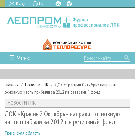
Вход
EN
☰ Меню
ГЛАВНАЯ
РУБРИКИ И ТЕМЫ
Главная
Новости ЛПК
ДОК «Красный Октябрь» направит
РУБРИКИ ЖУРНАЛА
НОВОСТИ
основную часть прибыли за 2012 г в резервный фонд
ЛЕСНОЕ ХОЗЯЙСТВО
КАЛЕНДАРЬ СОБЫТИЙ
ПРОЕКТЫ ЛПИ
НОВОСТИ ЛПК
ЛЕСОЗАГОТОВКА
НОВОСТИ ЛПК
АНАЛИТИКА
АРХИВ
ДОК «Красный Октябрь» направит основную
ЛЕСОПИЛЕНИЕ
НОВОСТИ ЖУРНАЛА
ПРЕДПРИЯТИЯ ЛПК
АРХИВ ЖУРНАЛОВ
часть прибыли за 2012 г в резервный фонд
О ЖУРНАЛЕ
ДЕРЕВООБРАБОТКА
НОВОСТИ КОМПАНИЙ
ЛЕСНЫЕ РЕГИОНЫ РОССИИ
СТАТЬИ
ПОДПИСКА
РЕКЛАМОДАТЕЛЯМ
Тюменская область