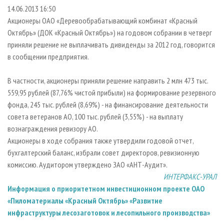
СУШКА ДРЕВЕСИНЫ
ПЕРСОНЫ
КОНТАКТЫ
РЕКЛАМА
14.06.2013 16:50
Акционеры ОАО «Деревообрабатывающий комбинат «Красный
ПРОИЗВОДСТВО ДРЕВЕСНЫХ ПЛИТ
МОБИЛЬНЫЕ ВЫСТАВКИ
РЕКЛАМА НА САЙТЕ
Октябрь» (ДОК «Красный Октябрь») на годовом собрании в четверг
ДЕРЕВЯННОЕ ДОМОСТРОЕНИЕ
ОФИЦИАЛЬНЫЕ ДЕЛЕГАЦИИ
приняли решение не выплачивать дивиденды за 2012 год, говорится
ПРОИЗВОДСТВО МЕБЕЛИ
в сообщении предприятия.
ПРИОРИТЕТНЫЕ ИНВЕСТПРОЕКТЫ
БИОЭНЕРГЕТИКА
RUSSIAN FORESTRY REVIEW
В частности, акционеры приняли решение направить 2 млн 473 тыс.
ЦБП
ГАЗЕТА ЛЕСПРОМФОРУМ
559,95 рублей (87,76% чистой прибыли) на формирование резервного
фонда, 245 тыс. рублей (8,69%) - на финансирование деятельности
ИНСТРУМЕНТ И МАТЕРИАЛЫ
БИБЛИОТЕКА СПЕЦИАЛИСТА
совета ветеранов АО, 100 тыс. рублей (3,55%) - на выплату
вознаграждения ревизору АО.
Акционеры в ходе собрания также утвердили годовой отчет,
бухгалтерский баланс, избрали совет директоров, ревизионную
комиссию. Аудитором утверждено ЗАО «АНТ-Аудит».
ИНТЕРФАКС-УРАЛ
Информация о приоритетном инвестиционном проекте ОАО
«Пиломатериалы «Красный Октябрь» «Развитие
инфраструктуры лесозаготовок и лесопильного производства»