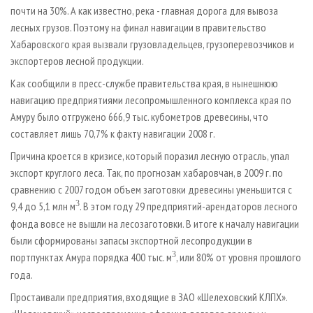
СУШКА ДРЕВЕСИНЫ
ПЕРСОНЫ
почти на 30%. А как известно, река - главная дорога для вывоза
КОНТАКТЫ
РЕКЛАМА
лесных грузов. Поэтому на финал навигации в правительство
ПРОИЗВОДСТВО ДРЕВЕСНЫХ ПЛИТ
МОБИЛЬНЫЕ ВЫСТАВКИ
РЕКЛАМА НА САЙТЕ
Хабаровского края вызвали грузовладельцев, грузоперевозчиков и
ДЕРЕВЯННОЕ ДОМОСТРОЕНИЕ
ОФИЦИАЛЬНЫЕ ДЕЛЕГАЦИИ
экспортеров лесной продукции.
ПРОИЗВОДСТВО МЕБЕЛИ
ПРИОРИТЕТНЫЕ ИНВЕСТПРОЕКТЫ
Как сообщили в пресс-службе правительства края, в нынешнюю
навигацию предприятиями лесопромышленного комплекса края по
БИОЭНЕРГЕТИКА
RUSSIAN FORESTRY REVIEW
Амуру было отгружено 666,9 тыс. кубометров древесины, что
ЦБП
ГАЗЕТА ЛЕСПРОМФОРУМ
составляет лишь 70,7% к факту навигации 2008 г.
ИНСТРУМЕНТ И МАТЕРИАЛЫ
БИБЛИОТЕКА СПЕЦИАЛИСТА
Причина кроется в кризисе, который поразил лесную отрасль, упал
экспорт круглого леса. Так, по прогнозам хабаровчан, в 2009 г. по
сравнению с 2007 годом объем заготовки древесины уменьшится с
3
9,4 до 5,1 млн м
. В этом году 29 предприятий-арендаторов лесного
фонда вовсе не вышли на лесозаготовки. В итоге к началу навигации
были сформированы запасы экспортной лесопродукции в
3
портпунктах Амура порядка 400 тыс. м
, или 80% от уровня прошлого
года.
Простаивали предприятия, входящие в ЗАО «Шелеховский КЛПХ».