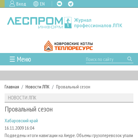
Вход
EN
☰ Меню
ГЛАВНАЯ
РУБРИКИ И ТЕМЫ
Главная
Новости ЛПК
Провальный сезон
РУБРИКИ ЖУРНАЛА
НОВОСТИ
НОВОСТИ ЛПК
ЛЕСНОЕ ХОЗЯЙСТВО
КАЛЕНДАРЬ СОБЫТИЙ
ПРОЕКТЫ ЛПИ
Провальный сезон
ЛЕСОЗАГОТОВКА
НОВОСТИ ЛПК
АНАЛИТИКА
АРХИВ
Хабаровский край
ЛЕСОПИЛЕНИЕ
НОВОСТИ ЖУРНАЛА
ПРЕДПРИЯТИЯ ЛПК
АРХИВ ЖУРНАЛОВ
О ЖУРНАЛЕ
16.11.2009 16:04
ДЕРЕВООБРАБОТКА
НОВОСТИ КОМПАНИЙ
ЛЕСНЫЕ РЕГИОНЫ РОССИИ
СТАТЬИ
ПОДПИСКА
РЕКЛАМОДАТЕЛЯМ
Подведены итоги навигации на Амуре. Объемы грузоперевозок упали