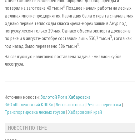
«Шелеховский» несвоевременно оформил договор аренды и
3
потерял на заготовке 40 тыс. м
. Позднее начали работы на лесных
делянах многие предприятия. Навигация была открыта с начала мая,
однако первые теплоходы класса «река-море» зашли в Амур под
погрузку лесом только 29 мая. Однако объемы экспорта древесины
3
по реке и в августе-октябре составили лишь 330,7 тыс. м
, тогда как
3
год назад было перевезено 586 тыс. м
.
На следующую навигацию поставлена задача - миллион кубов
лесогруза.
Источник новости:
Золотой Рог в Хабаровске
ЗАО «Шелеховский КЛПХ»
|
Лесозаготовка
|
Речные перевозки
|
Транспортировка лесных грузов
|
Хабаровский край
НОВОСТИ ПО ТЕМЕ